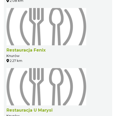
2.08 km
Restauracja Fenix
Knurów
2.27 km
Restauracja U Marysi
Knurów