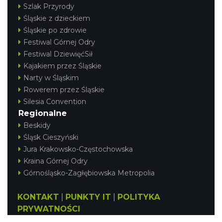
Szlak Przyrody
Śląskie z dzieckiem
Śląskie po zdrowie
Festiwal Górnej Odry
Festiwal DziewięćSił
Kajakiem przez Śląskie
Narty w Śląskim
Rowerem przez Śląskie
Silesia Convention
Regionalne
Beskidy
Śląsk Cieszyński
Jura Krakowsko-Częstochowska
Kraina Górnej Odry
Górnośląsko-Zagłębiowska Metropolia
KONTAKT
|
PUNKTY IT
|
POLITYKA
PRYWATNOŚCI