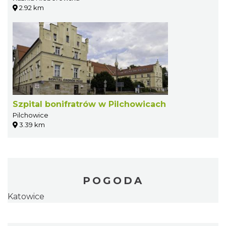
2.92 km
Szpital bonifratrów w Pilchowicach
Pilchowice
3.39 km
POGODA
Katowice