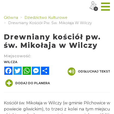
0
Główna
Dziedzictwo Kulturowe
Drewniany Kościół Pw. Św. Mikołaja W Wilczy
Drewniany kościół pw.
św. Mikołaja w Wilczy
Miejscowość:
WILCZA
Facebook
Twitter
WhatsApp
Messenger
Share
ODSŁUCHAJ TEKST
DODAJ DO PLANERA
Kościół św. Mikołaja w Wilczy (w gminie Pilchowice w
powiecie gliwickim), to trzeci z kolei na tym miejscu