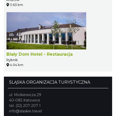
3.63 km
Biały Dom Hotel - Restauracja
Rybnik
4.04 km
ŚLĄSKA ORGANIZACJA TURYSTYCZNA
ul. Mickiewicza 29
40-085 Katowice
tel. (32) 207 207 1
info@slaskie.travel