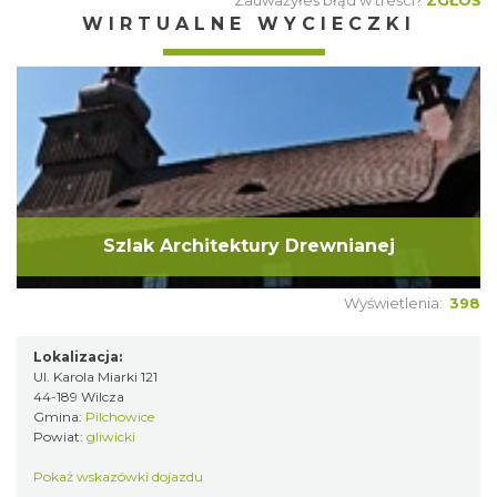
Zauważyłeś błąd w treści?
ZGŁOŚ
WIRTUALNE WYCIECZKI
Szlak Architektury Drewnianej
Wyświetlenia:
398
Lokalizacja:
Ul. Karola Miarki 121
44-189 Wilcza
Gmina:
Pilchowice
Powiat:
gliwicki
Pokaż wskazówki dojazdu