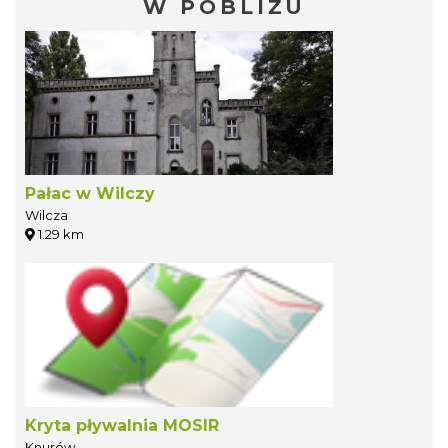
W POBLIŻU
Pałac w Wilczy
Wilcza
1.29 km
Kryta pływalnia MOSIR
Knurów