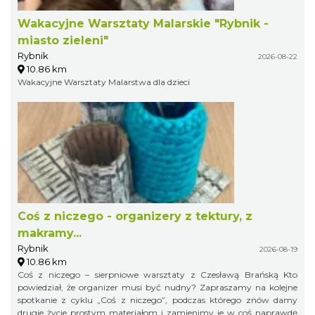
Wakacyjne Warsztaty Malarskie "Rybnik -
miasto zieleni"
Rybnik
2026-08-22
10.86 km
Wakacyjne Warsztaty Malarstwa dla dzieci
Coś z niczego - organizery z tektury, z
makramy...
Rybnik
2026-08-19
10.86 km
Coś z niczego – sierpniowe warsztaty z Czesławą Brańską Kto
powiedział, że organizer musi być nudny? Zapraszamy na kolejne
spotkanie z cyklu „Coś z niczego”, podczas którego znów damy
drugie życie prostym materiałom i zamienimy je w coś naprawdę