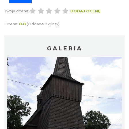
Twoja ocena:
DODAJ OCENĘ
Ocena:
0.0
(Oddano 0 głosy)
GALERIA