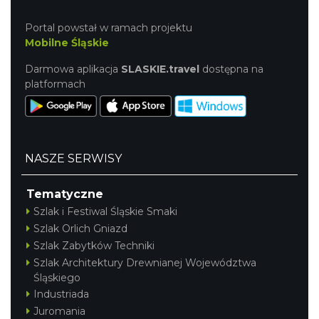
Portal powstał w ramach projektu
Mobilne Śląskie
Darmowa aplikacja
SLASKIE.travel
dostępna na
platformach
NASZE SERWISY
Tematyczne
Szlak i Festiwal Śląskie Smaki
Szlak Orlich Gniazd
Szlak Zabytków Techniki
Szlak Architektury Drewnianej Województwa
Śląskiego
Industriada
Juromania