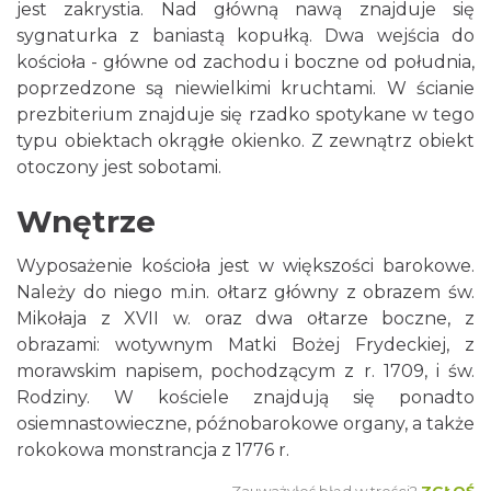
jest zakrystia. Nad główną nawą znajduje się
sygnaturka z baniastą kopułką. Dwa wejścia do
kościoła - główne od zachodu i boczne od południa,
poprzedzone są niewielkimi kruchtami. W ścianie
prezbiterium znajduje się rzadko spotykane w tego
typu obiektach okrągłe okienko. Z zewnątrz obiekt
otoczony jest sobotami.
Wnętrze
Wyposażenie kościoła jest w większości barokowe.
Należy do niego m.in. ołtarz główny z obrazem św.
Mikołaja z XVII w. oraz dwa ołtarze boczne, z
obrazami: wotywnym Matki Bożej Frydeckiej, z
morawskim napisem, pochodzącym z r. 1709, i św.
Rodziny. W kościele znajdują się ponadto
osiemnastowieczne, późnobarokowe organy, a także
rokokowa monstrancja z 1776 r.