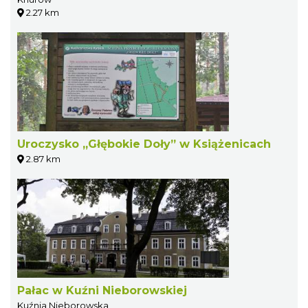
2.27 km
Uroczysko „Głębokie Doły” w Książenicach
2.87 km
Pałac w Kuźni Nieborowskiej
Kuźnia Nieborowska