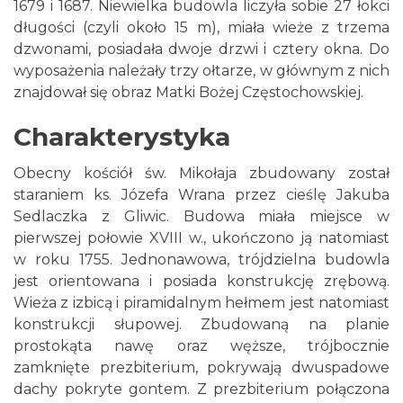
1679 i 1687. Niewielka budowla liczyła sobie 27 łokci
długości (czyli około 15 m), miała wieże z trzema
dzwonami, posiadała dwoje drzwi i cztery okna. Do
wyposażenia należały trzy ołtarze, w głównym z nich
znajdował się obraz Matki Bożej Częstochowskiej.
Charakterystyka
Obecny kościół św. Mikołaja zbudowany został
staraniem ks. Józefa Wrana przez cieślę Jakuba
Sedlaczka z Gliwic. Budowa miała miejsce w
pierwszej połowie XVIII w., ukończono ją natomiast
w roku 1755. Jednonawowa, trójdzielna budowla
jest orientowana i posiada konstrukcję zrębową.
Wieża z izbicą i piramidalnym hełmem jest natomiast
konstrukcji słupowej. Zbudowaną na planie
prostokąta nawę oraz węższe, trójbocznie
zamknięte prezbiterium, pokrywają dwuspadowe
dachy pokryte gontem. Z prezbiterium połączona