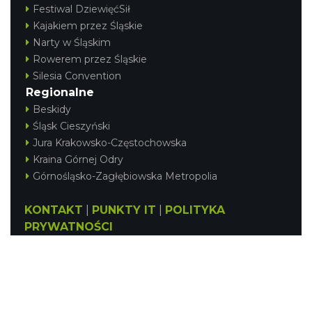
Festiwal DziewięćSił
Kajakiem przez Śląskie
Narty w Śląskim
Rowerem przez Śląskie
Silesia Convention
Regionalne
Beskidy
Śląsk Cieszyński
Jura Krakowsko-Częstochowska
Kraina Górnej Odry
Górnośląsko-Zagłębiowska Metropolia
KONTAKT
|
PUNKTY IT
|
POLITYKA
PRYWATNOŚCI