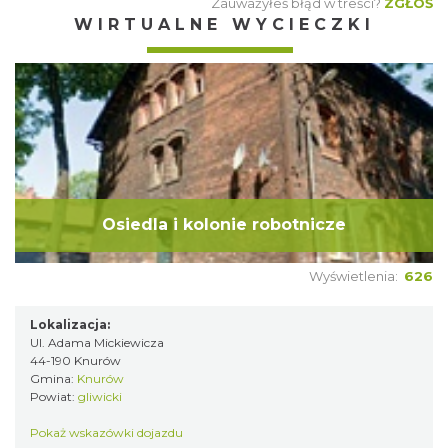
Zauważyłeś błąd w treści?
ZGŁOŚ
WIRTUALNE WYCIECZKI
Osiedla i kolonie robotnicze
Wyświetlenia:
626
Lokalizacja:
Ul. Adama Mickiewicza
44-190 Knurów
Gmina:
Knurów
Powiat:
gliwicki
Pokaż wskazówki dojazdu