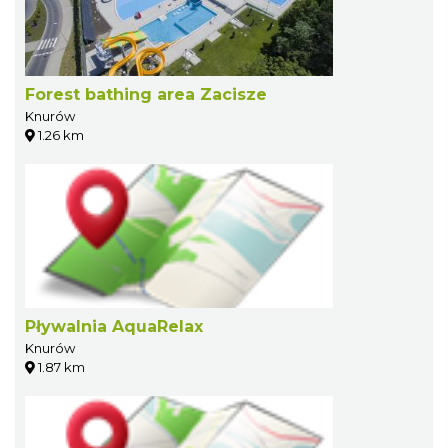
Forest bathing area Zacisze
Knurów
1.26 km
Pływalnia AquaRelax
Knurów
1.87 km