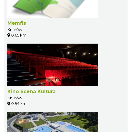
Memfis
Knurów
0.65 km
Kino Scena Kultura
Knurów
0.94 km