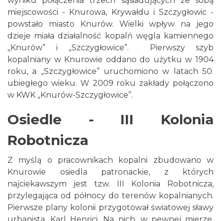
wyniku połączenia trzech sąsiadujących ze sobą
miejscowości - Knurowa, Krywałdu i Szczygłowic -
powstało miasto Knurów. Wielki wpływ na jego
dzieje miała działalność kopalń węgla kamiennego
„Knurów” i „Szczygłowice”. Pierwszy szyb
kopalniany w Knurowie oddano do użytku w 1904
roku, a „Szczygłowice” uruchomiono w latach 50.
ubiegłego wieku. W 2009 roku zakłady połączono
w KWK „Knurów-Szczygłowice”.
Osiedle - III Kolonia
Robotnicza
Z myślą o pracownikach kopalni zbudowano w
Knurowie osiedla patronackie, z których
najciekawszym jest tzw. III Kolonia Robotnicza,
przylegająca od północy do terenów kopalnianych.
Pierwsze plany kolonii przygotował światowej sławy
urbanista, Karl Henrici. Na nich, w pewnej mierze,