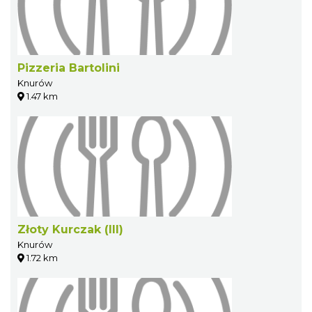
Pizzeria Bartolini
Knurów
1.47 km
Złoty Kurczak (III)
Knurów
1.72 km