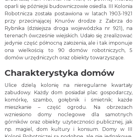
oparli się późniejsi budowniczowie osiedla. III Kolonia
Robotnicza została postawiona w latach 1903-1921
przy przecinającej Knurów drodze z Zabrza do
Rybnika (dzisiejsza droga wojewódzka nr 921), na
terenach ówcześnie wiejskich. Udało się zrealizować
jedynie część północną założenia, ale i tak imponuje
ona wielkością: to 90 domów robotniczych, 5
domów urzędniczych oraz obiekty towarzyszące.
Charakterystyka domów
Ulice dzielą kolonię na nieregularne kwartały
zabudowy. Każdy dom posiadał plac gospodarczy,
komórkę, szambo, gołębnik i śmietnik; każde
mieszkanie – część ogrodu. Na obrzeżach
wzniesiono domy noclegowe dla samotnych
górników oraz obiekty użyteczności publicznej, jak
np. magiel, dom kultury i konsum. Domy w III
Kolonii Robotniczej są podobne, ale nie jednakowe.