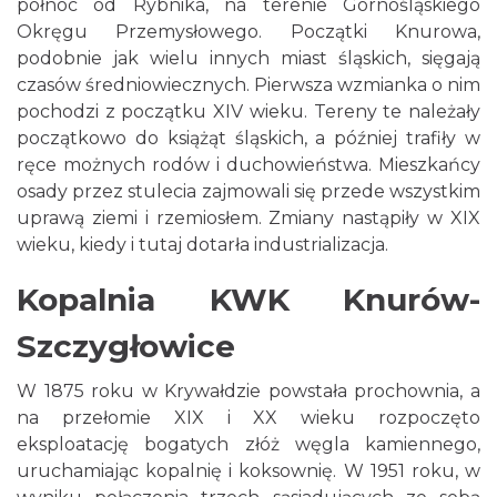
północ od Rybnika, na terenie Górnośląskiego
Okręgu Przemysłowego. Początki Knurowa,
podobnie jak wielu innych miast śląskich, sięgają
czasów średniowiecznych. Pierwsza wzmianka o nim
pochodzi z początku XIV wieku. Tereny te należały
początkowo do książąt śląskich, a później trafiły w
ręce możnych rodów i duchowieństwa. Mieszkańcy
osady przez stulecia zajmowali się przede wszystkim
uprawą ziemi i rzemiosłem. Zmiany nastąpiły w XIX
wieku, kiedy i tutaj dotarła industrializacja.
Kopalnia KWK Knurów-
Szczygłowice
W 1875 roku w Krywałdzie powstała prochownia, a
na przełomie XIX i XX wieku rozpoczęto
eksploatację bogatych złóż węgla kamiennego,
uruchamiając kopalnię i koksownię. W 1951 roku, w