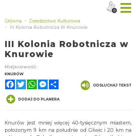
0
Główna
Dziedzictwo Kulturowe
III Kolonia Robotnicza W Knurowie
III Kolonia Robotnicza w
Knurowie
Miejscowość:
KNURÓW
Facebook
Twitter
WhatsApp
Messenger
Share
ODSŁUCHAJ TEKST
DODAJ DO PLANERA
Knurów jest mniej więcej 40-tysięcznym miastem,
położonym 9 km na południe od Gliwic i 20 km na