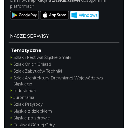
Darmowa aplikacja
SLASKIE.travel
dostępna na
platformach
NASZE SERWISY
Tematyczne
Szlak i Festiwal Śląskie Smaki
Szlak Orlich Gniazd
Szlak Zabytków Techniki
Szlak Architektury Drewnianej Województwa
Śląskiego
Industriada
Juromania
Szlak Przyrody
Śląskie z dzieckiem
Śląskie po zdrowie
Festiwal Górnej Odry