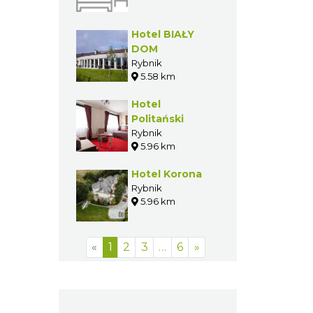
Sportowych
Rybnik
3.30 km
Olimpia
Hotel-
Restauracja
Olimpia
3.73 km
Hotel BIAŁY
DOM
Rybnik
5.58 km
Hotel
Politański
Rybnik
5.96 km
Hotel Korona
Rybnik
5.96 km