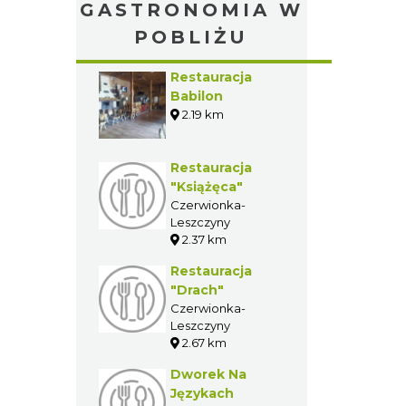
«
1
2
3
…
6
»
GASTRONOMIA W
POBLIŻU
Restauracja
Babilon
2.19 km
Restauracja
"Książęca"
Czerwionka-
Leszczyny
2.37 km
Restauracja
"Drach"