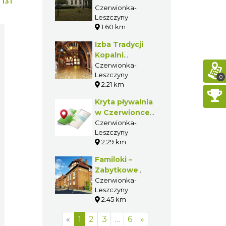
:
131
Czerwionka-
Leszczyny
1.60 km
Izba Tradycji
Kopalni
„Dębieńsko”
Czerwionka-
Leszczyny
0
2.21 km
Kryta pływalnia
w Czerwionce-
Leszczynach
Czerwionka-
Leszczyny
2.29 km
Familoki –
Zabytkowe
Osiedle
Czerwionka-
Leszczyny
Patronackie
2.45 km
kopalni
„Dębieńsko”
«
1
2
3
…
6
»