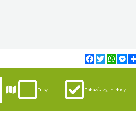
Facebook
Twitter
WhatsA
Mes
i
Trasy
Pokaż/Ukryj markery