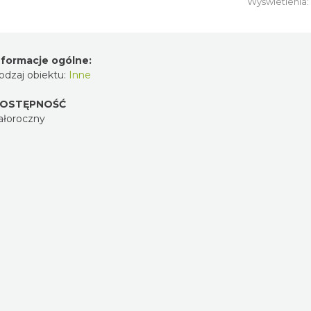
Wyświetlenia
nformacje ogólne:
odzaj obiektu:
Inne
OSTĘPNOŚĆ
ałoroczny