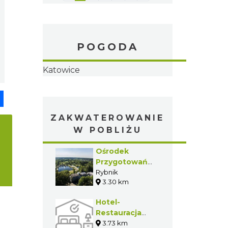
POGODA
pp
senger
Share
ZAKWATEROWANIE
W POBLIŻU
Ośrodek
Przygotowań