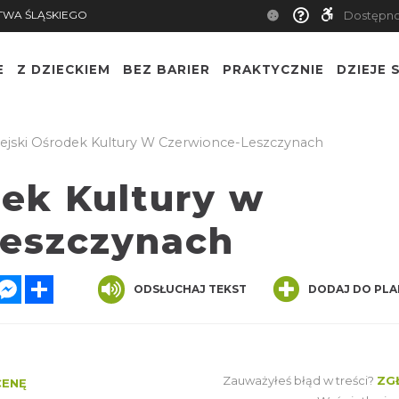
TWA ŚLĄSKIEGO
Dostępn
E
Z DZIECKIEM
BEZ BARIER
PRAKTYCZNIE
DZIEJE S
ejski Ośrodek Kultury W Czerwionce-Leszczynach
dek Kultury w
eszczynach
er
hatsApp
Messenger
Share
ODSŁUCHAJ TEKST
DODAJ DO PLA
Zauważyłeś błąd w treści?
ZG
CENĘ