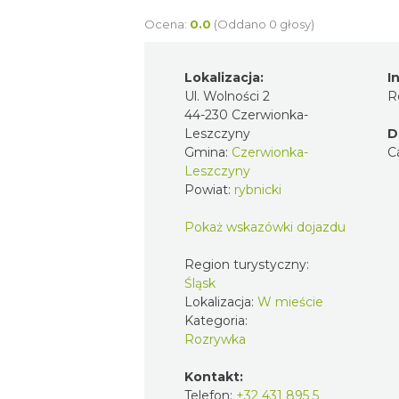
Ocena:
0.0
(Oddano 0 głosy)
Lokalizacja:
I
Ul. Wolności 2
R
44-230 Czerwionka-
Leszczyny
D
Gmina:
Czerwionka-
C
Leszczyny
Powiat:
rybnicki
Pokaż wskazówki dojazdu
Region turystyczny:
Śląsk
Lokalizacja:
W mieście
Kategoria:
Rozrywka
Kontakt:
Telefon:
+32 431 895 5