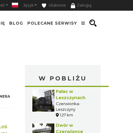
ość
Język
Ulubione
Zaloguj
IĘ
BLOG
POLECANE SERWISY
W POBLIŻU
Pałac w
NERA
Leszczynach
Czerwionka-
Leszczyny
1.27 km
Dwór w
ŁOŚ
Czerwionce