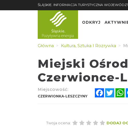
ŚLĄSKIE. INFORMACJA TURYSTYCZNA WOJEWÓDZ
ODKRYJ
AKTYWNI
Główna
Kultura, Sztuka I Rozrywka
Mi
Miejski Ośro
Czerwionce-L
Miejscowość:
Facebook
Twitt
W
CZERWIONKA-LESZCZYNY
Twoja ocena:
DODAJ O