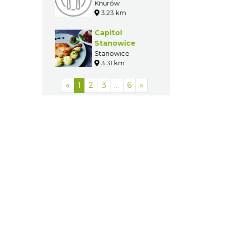
Czerwionka-
Leszczyny
2.67 km
Dworek Na
Językach
Knurów
3.23 km
Capitol
Stanowice
Stanowice
3.31 km
«
1
2
3
…
6
»