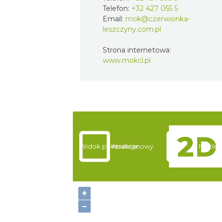
Telefon:
+32 427 055 5
Email:
mok@czerwionka-
leszczyny.com.pl
Strona internetowa:
www.mokcl.pl
Widok pełnoekranowy:
Atrakcje
Nocleg
+
−