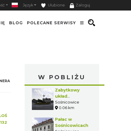
ość
Język
Ulubione
Zaloguj
IĘ
BLOG
POLECANE SERWISY
W POBLIŻU
NERA
Zabytkowy
układ
urbanistyczny
Sośnicowice
0.06 km
Sośnicowic
ŁOŚ
Pałac w
132
Sośnicowicach