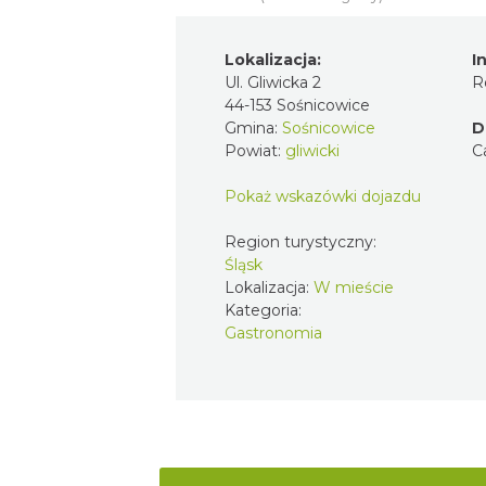
Lokalizacja:
I
Ul. Gliwicka 2
R
44-153 Sośnicowice
Gmina:
Sośnicowice
D
Powiat:
gliwicki
C
Pokaż wskazówki dojazdu
Region turystyczny:
Śląsk
Lokalizacja:
W mieście
Kategoria:
Gastronomia