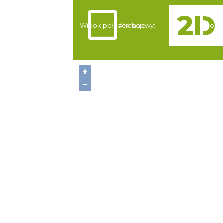
Widok pełnoekranowy:
Atrakcje
Nocle
+
−