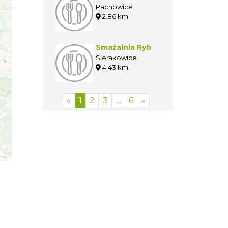
Rachowice
2.86 km
Smażalnia Ryb
Sierakowice
4.43 km
«
1
2
3
…
6
»