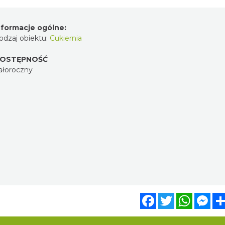
nformacje ogólne:
odzaj obiektu:
Cukiernia
OSTĘPNOŚĆ
ałoroczny
Facebook
Twitter
WhatsA
Mes