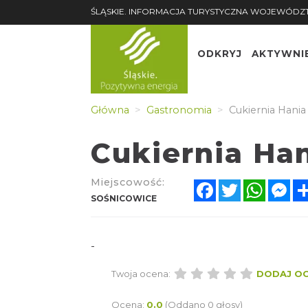
ŚLĄSKIE. INFORMACJA TURYSTYCZNA WOJEWÓDZ
ODKRYJ
AKTYWNI
Główna
Gastronomia
Cukiernia Hania
Cukiernia Ha
Miejscowość:
Facebook
Twitter
Whats
Me
SOŚNICOWICE
-
Twoja ocena:
DODAJ O
Ocena:
0.0
(Oddano 0 głosy)