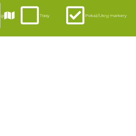
gi
Trasy
Pokaż/Ukryj markery