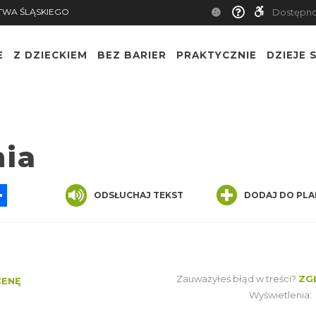
TWA ŚLĄSKIEGO
Dostępn
E
Z DZIECKIEM
BEZ BARIER
PRAKTYCZNIE
DZIEJE S
nia
App
ssenger
Share
ODSŁUCHAJ TEKST
DODAJ DO PLA
Zauważyłeś błąd w treści?
ZG
CENĘ
Wyświetlenia: