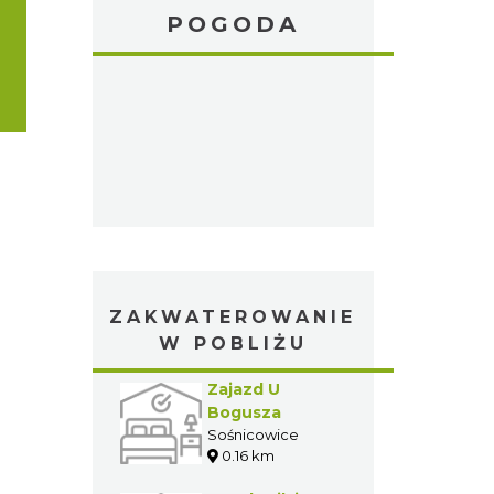
POGODA
ZAKWATEROWANIE
W POBLIŻU
Zajazd U
Bogusza
Sośnicowice
0.16 km