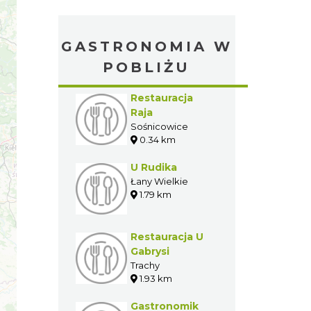
GASTRONOMIA W
POBLIŻU
Restauracja
Raja
Sośnicowice
0.34 km
U Rudika
Łany Wielkie
1.79 km
Restauracja U
Gabrysi
Trachy
1.93 km
Gastronomik