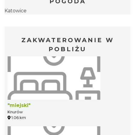
POGODA
Katowice
ZAKWATEROWANIE W
POBLIŻU
"miejski"
Knurów
1.06 km