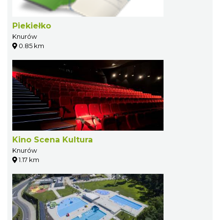
Piekiełko
Knurów
0.85 km
Kino Scena Kultura
Knurów
1.17 km