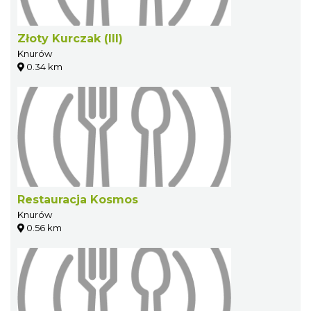
Złoty Kurczak (III)
Knurów
0.34 km
Restauracja Kosmos
Knurów
0.56 km