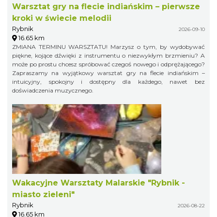
Warsztat gry na flecie indiańskim – pierwsze
kroki w świecie melodii
Rybnik
2026-09-10
16.65 km
ZMIANA TERMINU WARSZTATU! Marzysz o tym, by wydobywać
piękne, kojące dźwięki z instrumentu o niezwykłym brzmieniu? A
może po prostu chcesz spróbować czegoś nowego i odprężającego?
Zapraszamy na wyjątkowy warsztat gry na flecie indiańskim –
intuicyjny, spokojny i dostępny dla każdego, nawet bez
doświadczenia muzycznego.
Wakacyjne Warsztaty Malarskie "Rybnik -
miasto zieleni"
Rybnik
2026-08-22
16.65 km