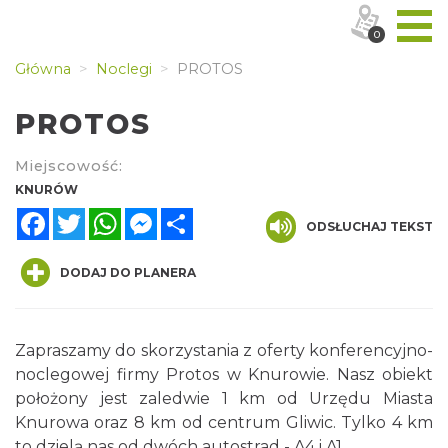
0
Główna
Noclegi
PROTOS
PROTOS
Miejscowość:
KNURÓW
Facebook
Twitter
WhatsApp
Messenger
Share
ODSŁUCHAJ TEKST
DODAJ DO PLANERA
Zapraszamy do skorzystania z oferty konferencyjno-
noclegowej firmy Protos w Knurowie. Nasz obiekt
położony jest zaledwie 1 km od Urzędu Miasta
Knurowa oraz 8 km od centrum Gliwic. Tylko 4 km
to dzielą nas od dwóch autostrad - A4 i A1.