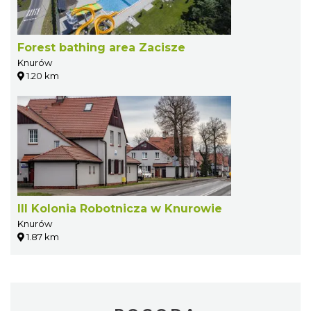
Forest bathing area Zacisze
Knurów
1.20 km
III Kolonia Robotnicza w Knurowie
Knurów
1.87 km