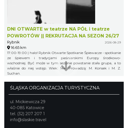
DNI OTWARTE w teatrze NA PÓŁ i teatrze
POWROTÓW || REKRUTACJA NA SEZON 26/27
Rybnik
2026-08-29
16.65 km
17:00-19:00 | halo! Rybnik Otwarte Spotkanie Śpiewacze - spotkanie
ze śpiewem i tradycjami pieśniarskimi Europy środkowo-
wschodniej. Być może w tym sezonie powstanie stała grupa, a to
właśnie do niej wstęp. Wiek: 14+. Prowadzą: M. Konsek i M. Z.
Suchan.
ŚLĄSKA ORGANIZACJA TURYSTYCZNA
ul. Mickiewicza 29
40-085 Katowice
tel. (32) 207 207 1
info@slaskie.travel