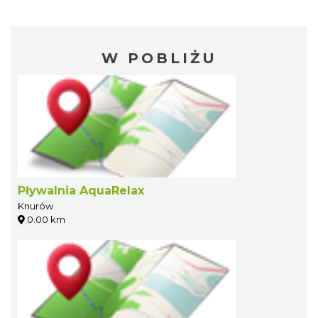
W POBLIŻU
Pływalnia AquaRelax
Knurów
0.00 km