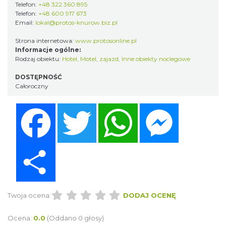
Telefon:
+48 322 360 895
Telefon:
+48 600 917 673
Email:
lokal@protos-knurow.biz.pl
Strona internetowa:
www.protosonline.pl
Informacje ogólne:
Rodzaj obiektu:
Hotel
,
Motel, zajazd
,
Inne obiekty noclegowe
DOSTĘPNOŚĆ
Całoroczny
Facebook
Twitter
WhatsApp
Messenger
Share
Twoja ocena:
DODAJ OCENĘ
Ocena:
0.0
(Oddano 0 głosy)