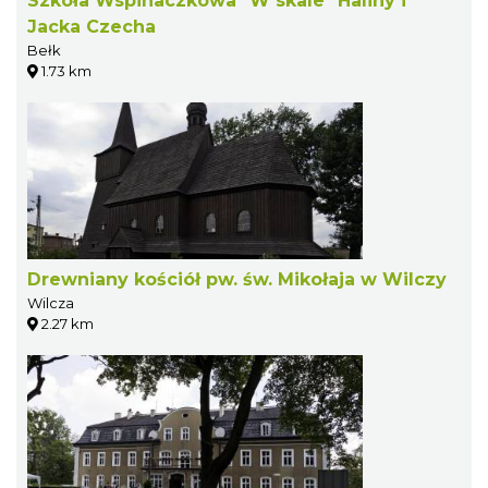
Szkoła Wspinaczkowa "W skale" Haliny i
Jacka Czecha
Bełk
1.73 km
Drewniany kościół pw. św. Mikołaja w Wilczy
Wilcza
2.27 km