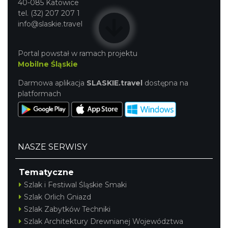
40-085 Katowice
tel. (32) 207 207 1
info@slaskie.travel
Portal powstał w ramach projektu
Mobilne Śląskie
Darmowa aplikacja
SLASKIE.travel
dostępna na
platformach
NASZE SERWISY
Tematyczne
Szlak i Festiwal Śląskie Smaki
Szlak Orlich Gniazd
Szlak Zabytków Techniki
Szlak Architektury Drewnianej Województwa