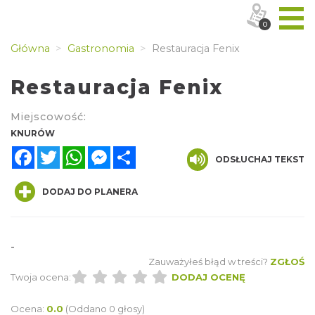
0
Główna
Gastronomia
Restauracja Fenix
Restauracja Fenix
Miejscowość:
KNURÓW
Facebook
Twitter
WhatsApp
Messenger
Share
ODSŁUCHAJ TEKST
DODAJ DO PLANERA
-
Zauważyłeś błąd w treści?
ZGŁOŚ
Twoja ocena:
DODAJ OCENĘ
Ocena:
0.0
(Oddano 0 głosy)