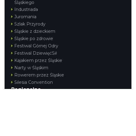
Śląskiego
Industriada
Juromania
Szlak Przyrody
Śląskie z dzieckiem
Śląskie po zdrowie
Festiwal Górnej Odry
Festiwal DziewięćSił
Kajakiem przez Śląskie
Narty w Śląskim
Rowerem przez Śląskie
Silesia Convention
Regionalne
Beskidy
Śląsk Cieszyński
Jura Krakowsko-Częstochowska
Kraina Górnej Odry
Górnośląsko-Zagłębiowska Metropolia