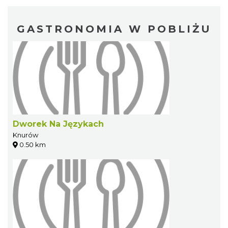
GASTRONOMIA W POBLIŻU
Dworek Na Językach
Knurów
0.50 km