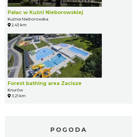
Pałac w Kuźni Nieborowskiej
Kuźnia Nieborowska
2.45 km
Forest bathing area Zacisze
Knurów
3.21 km
POGODA