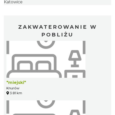
Katowice
ZAKWATEROWANIE W
POBLIŻU
"miejski"
Knurów
3.81 km