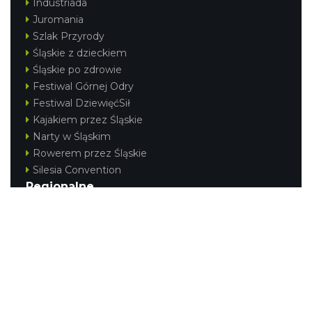
Industriada
Juromania
Szlak Przyrody
Śląskie z dzieckiem
Śląskie po zdrowie
Festiwal Górnej Odry
Festiwal DziewięćSił
Kajakiem przez Śląskie
Narty w Śląskim
Rowerem przez Śląskie
Silesia Convention
Regionalne
Beskidy
Śląsk Cieszyński
Jura Krakowsko-Częstochowska
Kraina Górnej Odry
Górnośląsko-Zagłębiowska Metropolia
KONTAKT
|
PUNKTY IT
|
POLITYKA