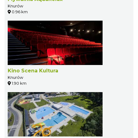
Knurów
0.96 km
Kino Scena Kultura
Knurów
1.90 km