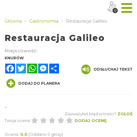
0
Główna
Gastronomia
Restauracja Galileo
Restauracja Galileo
Miejscowość:
KNURÓW
Facebook
Twitter
WhatsApp
Messenger
Share
ODSŁUCHAJ TEKST
DODAJ DO PLANERA
-
Zauważyłeś błąd w treści?
ZGŁOŚ
Twoja ocena:
DODAJ OCENĘ
Ocena:
0.0
(Oddano 0 głosy)