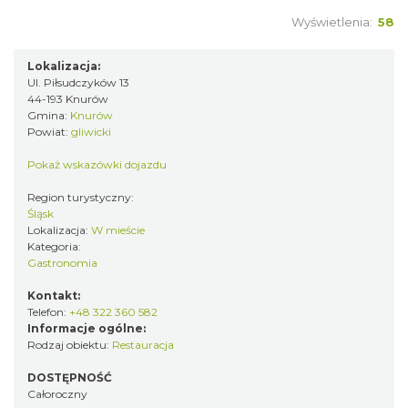
Wyświetlenia:
58
Lokalizacja:
Ul. Piłsudczyków 13
44-193 Knurów
Gmina:
Knurów
Powiat:
gliwicki
Pokaż wskazówki dojazdu
Region turystyczny:
Śląsk
Lokalizacja:
W mieście
Kategoria:
Gastronomia
Kontakt:
Telefon:
+48 322 360 582
Informacje ogólne:
Rodzaj obiektu:
Restauracja
DOSTĘPNOŚĆ
Całoroczny