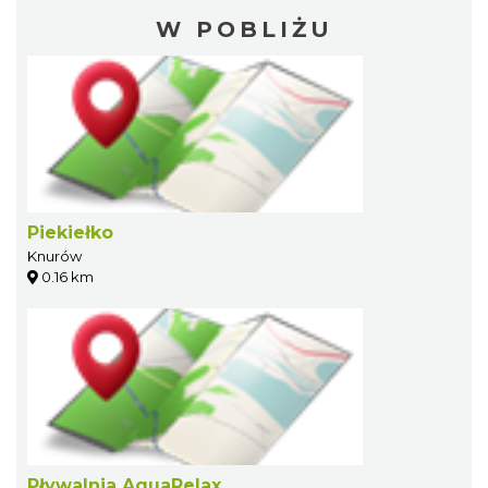
W POBLIŻU
Piekiełko
Knurów
0.16 km
Pływalnia AquaRelax