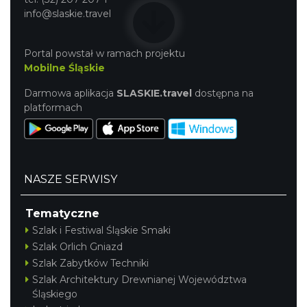
info@slaskie.travel
Portal powstał w ramach projektu
Mobilne Śląskie
Darmowa aplikacja
SLASKIE.travel
dostępna na
platformach
NASZE SERWISY
Tematyczne
Szlak i Festiwal Śląskie Smaki
Szlak Orlich Gniazd
Szlak Zabytków Techniki
Szlak Architektury Drewnianej Województwa
Śląskiego