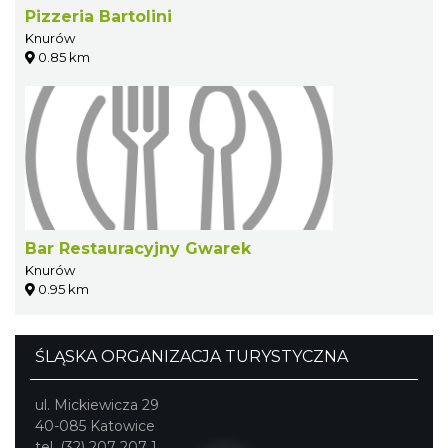
Pizzeria Bartolini
Knurów
0.85 km
Bar Restauracyjny Gwarek
Knurów
0.95 km
ŚLĄSKA ORGANIZACJA TURYSTYCZNA
ul. Mickiewicza 29
40-085 Katowice
tel. (32) 207 207 1