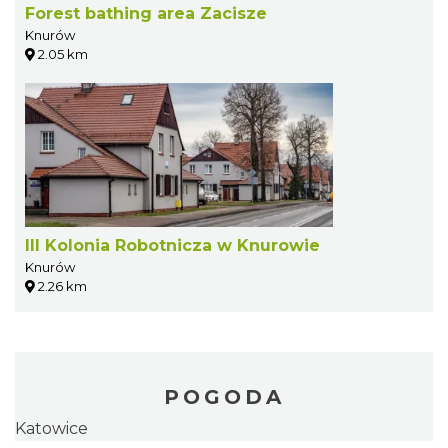
Forest bathing area Zacisze
Knurów
2.05 km
III Kolonia Robotnicza w Knurowie
Knurów
2.26 km
POGODA
Katowice