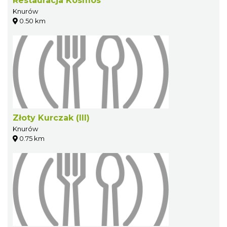
Restauracja Kosmos
Knurów
0.50 km
Złoty Kurczak (III)
Knurów
0.75 km