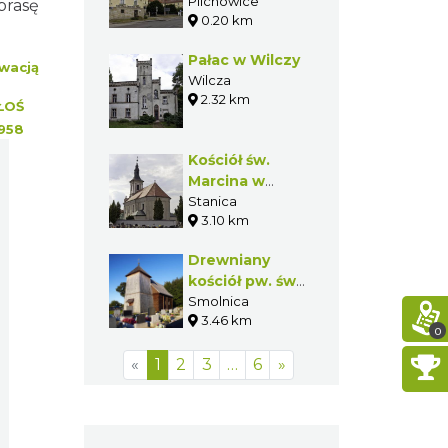
Pilchowicach
Pilchowice
prasę
0.20 km
Pałac w Wilczy
wacją
Wilcza
2.32 km
ŁOŚ
958
Kościół św.
Marcina w
Stanicy
Stanica
3.10 km
Drewniany
kościół pw. św.
Bartłomieja w
Smolnica
3.46 km
Smolnicy
0
«
1
2
3
…
6
»