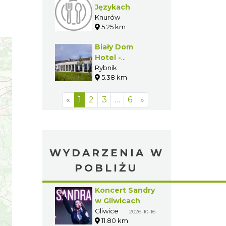
Językach
Knurów
5.25 km
Biały Dom
Hotel -
Restauracja
Rybnik
5.38 km
«
1
2
3
…
6
»
WYDARZENIA W
POBLIŻU
Koncert Sandry
w Gliwicach
Gliwice
2026-10-16
11.80 km