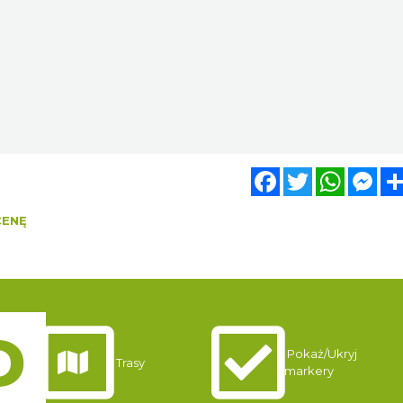
Facebook
Twitter
WhatsA
Mes
CENĘ
Pokaż/Ukryj
Trasy
markery