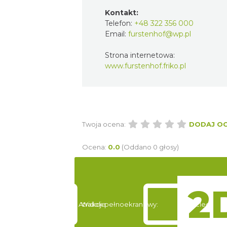
Kontakt:
Telefon:
+48 322 356 000
Email:
furstenhof@wp.pl
Strona internetowa:
www.furstenhof.friko.pl
Twoja ocena:
DODAJ O
Ocena:
0.0
(Oddano 0 głosy)
Atrakcje
Widok pełnoekranowy:
Noclegi