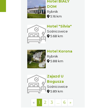
Hotel BIAŁY
DOM
Rybnik
5.16 km
Hotel "Silvia"
Sośnicowice
5.68 km
Hotel Korona
Rybnik
5.88 km
Zajazd U
Bogusza
Sośnicowice
5.89 km
«
1
2
3
…
6
»