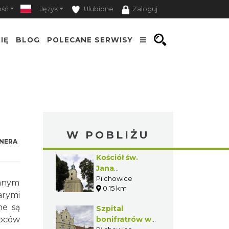
ość
Język
Ulubione
Zaloguj
IĘ
BLOG
POLECANE SERWISY
W POBLIŻU
NERA
Kościół św.
Jana
Chrzciciela w
Pilchowice
wanym
0.15 km
Pilchowicach
arymi
ne są
Szpital
woców
bonifratrów w