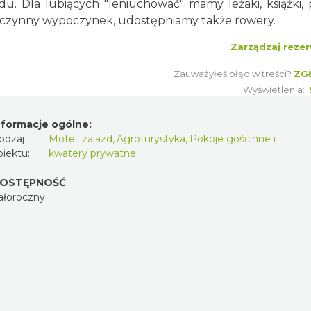
. Dla lubiących "leniuchować" mamy leżaki, książki, 
wo czynny wypoczynek, udostępniamy także rowery.
Zarządzaj rezer
Zauważyłeś błąd w treści?
ZG
Wyświetlenia:
nformacje ogólne:
odzaj
Motel, zajazd
,
Agroturystyka
,
Pokoje gościnne i
biektu:
kwatery prywatne
OSTĘPNOŚĆ
ałoroczny