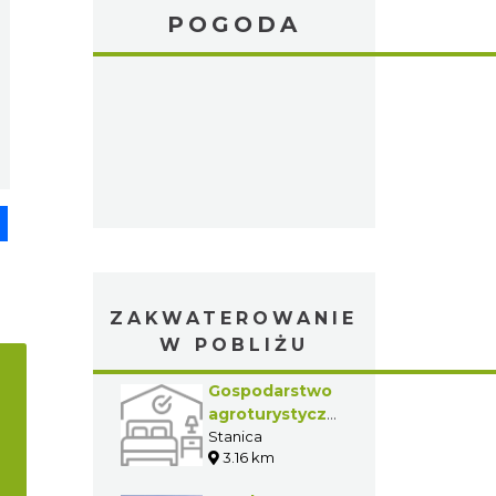
POGODA
pp
senger
Share
ZAKWATEROWANIE
W POBLIŻU
Gospodarstwo
agroturystyczne
Oskar Kiszka
Stanica
3.16 km