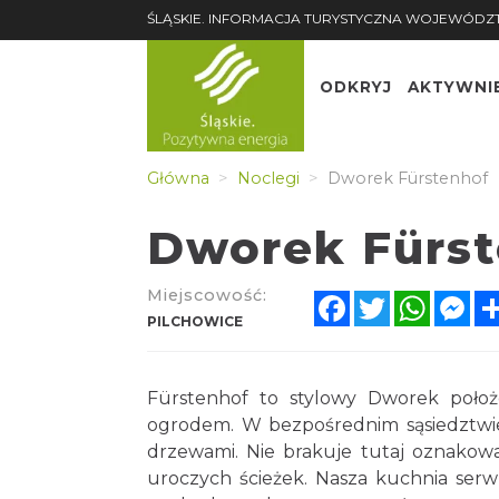
ŚLĄSKIE. INFORMACJA TURYSTYCZNA WOJEWÓDZ
ODKRYJ
AKTYWNI
Główna
Noclegi
Dworek Fürstenhof
Dworek Fürst
Miejscowość:
Facebook
Twitter
Whats
Me
PILCHOWICE
Fürstenhof to stylowy Dworek położ
ogrodem. W bezpośrednim sąsiedztwie
drzewami. Nie brakuje tutaj oznakowan
uroczych ścieżek. Nasza kuchnia serwu