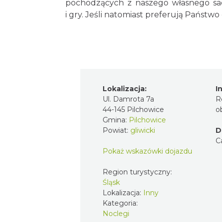
pochodzących z naszego własnego sadu
i gry. Jeśli natomiast preferują Państ
Lokalizacja:
I
Ul. Damrota 7a
R
44-145 Pilchowice
o
Gmina:
Pilchowice
Powiat:
gliwicki
D
C
Pokaż wskazówki dojazdu
Region turystyczny:
Śląsk
Lokalizacja:
Inny
Kategoria:
Noclegi