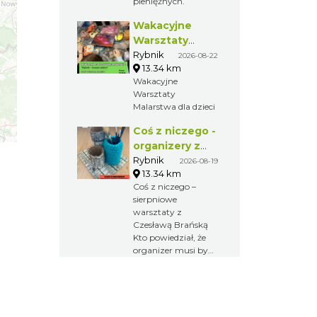
pieniężnych.
intuicyjny, spokojny
i dostępny dla
Wakacyjne
każdego, nawet bez
Warsztaty
doświadczenia
Malarskie
Rybnik
2026-08-22
muzycznego.
13.34 km
"Rybnik -
Wakacyjne
miasto zieleni"
Warsztaty
Malarstwa dla dzieci
Coś z niczego -
organizery z
tektury, z
Rybnik
2026-08-19
13.34 km
makramy...
Coś z niczego –
sierpniowe
warsztaty z
Czesławą Brańską
Kto powiedział, że
organizer musi być
nudny?
Zapraszamy na
kolejne spotkanie z
cyklu „Coś z
niczego”, podczas