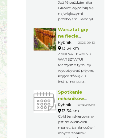
Już 16 października
Gliwice wypełnią się
największymi
przebojami Sandry!
Warsztat gry
na flecie
indiańskim –
Rybnik
2026-09-10
13.34 km
pierwsze kroki
ZMIANA TERMINU
w świecie
WARSZTATU!
melodii
Marzysz o tym, by
wydobywać piękne,
kojące dźwięki z
instrumentu o
niezwykłym
Spotkanie
brzmieniu? A może
po prostu chcesz
miłośników
spróbować czegoś
numizmatów
Rybnik
2026-08-08
nowego i
13.34 km
odprężającego?
Cykl ten skierowany
Zapraszamy na
jest do wielbicieli
wyjątkowy warsztat
monet, banknotów i
gry na flecie
innych znaków
indiańskim –