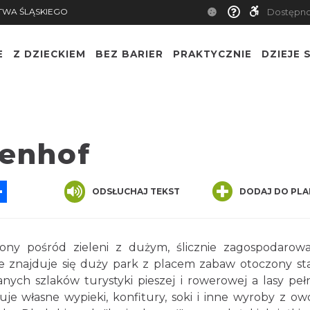
TWA ŚLĄSKIEGO
Dostępn
E
Z DZIECKIEM
BEZ BARIER
PRAKTYCZNIE
DZIEJE S
enhof
App
ssenger
Share
ODSŁUCHAJ TEKST
DODAJ DO PLA
ony pośród zieleni z dużym, ślicznie zagospodaro
 znajduje się duży park z placem zabaw otoczony st
ych szlaków turystyki pieszej i rowerowej a lasy peł
je własne wypieki, konfitury, soki i inne wyroby z o