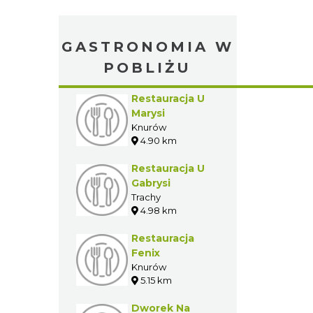
GASTRONOMIA W
POBLIŻU
Restauracja U
Marysi
Knurów
4.90 km
Restauracja U
Gabrysi
Trachy
4.98 km
Restauracja
Fenix
Knurów
5.15 km
Dworek Na