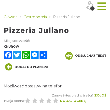
0
Główna
Gastronomia
Pizzeria Juliano
Pizzeria Juliano
Miejscowość:
KNURÓW
Facebook
Twitter
WhatsApp
Messenger
Share
ODSŁUCHAJ TEKST
DODAJ DO PLANERA
Możliwość dostawy na telefon.
Zauważyłeś błąd w treści?
ZGŁOŚ
Twoja ocena:
DODAJ OCENĘ