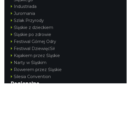
Industriada
Juromania
Szlak Przyrody
Śląskie z dzieckiem
Śląskie po zdrowie
Festiwal Górnej Odry
Festiwal DziewięćSił
Kajakiem przez Śląskie
Narty w Śląskim
Rowerem przez Śląskie
Silesia Convention
Regionalne
Beskidy
Śląsk Cieszyński
Jura Krakowsko-Częstochowska
Kraina Górnej Odry
Górnośląsko-Zagłębiowska Metropolia