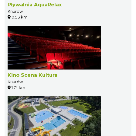
Pływalnia AquaRelax
Knurów
0.93 km
Kino Scena Kultura
Knurów
1.74 km