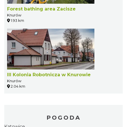
Forest bathing area Zacisze
Knurów
1.93 km
III Kolonia Robotnicza w Knurowie
Knurów
2.04 km
POGODA
Katowice