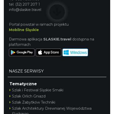
tel. (32) 207 207 1
info@slaskie.travel
Portal powstał w ramach projektu
Mobilne Śląskie
Darmowa aplikacja
SLASKIE.travel
dostępna na
platformach
NASZE SERWISY
Tematyczne
Szlak i Festiwal Śląskie Smaki
Szlak Orlich Gniazd
Szlak Zabytków Techniki
Szlak Architektury Drewnianej Województwa
Śląskiego