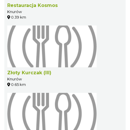
Restauracja Kosmos
Knurów
0.39 km
Złoty Kurczak (III)
Knurów
0.65 km