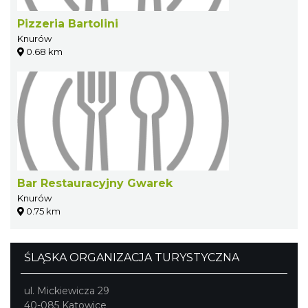
Pizzeria Bartolini
Knurów
0.68 km
Bar Restauracyjny Gwarek
Knurów
0.75 km
ŚLĄSKA ORGANIZACJA TURYSTYCZNA
ul. Mickiewicza 29
40-085 Katowice