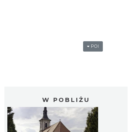
POI
W POBLIŻU