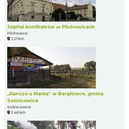
Szpital bonifratrów w Pilchowicach
Pilchowice
3.21 km
„Ranczo u Marka” w Bargłówce, gmina
Sośnicowice
Sośnicowice
3.46 km