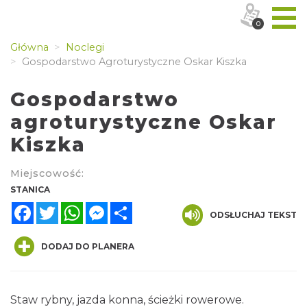
0
Główna
Noclegi
Gospodarstwo Agroturystyczne Oskar Kiszka
Gospodarstwo
agroturystyczne Oskar
Kiszka
Miejscowość:
STANICA
Facebook
Twitter
WhatsApp
Messenger
Share
ODSŁUCHAJ TEKST
DODAJ DO PLANERA
Staw rybny, jazda konna, ścieżki rowerowe.