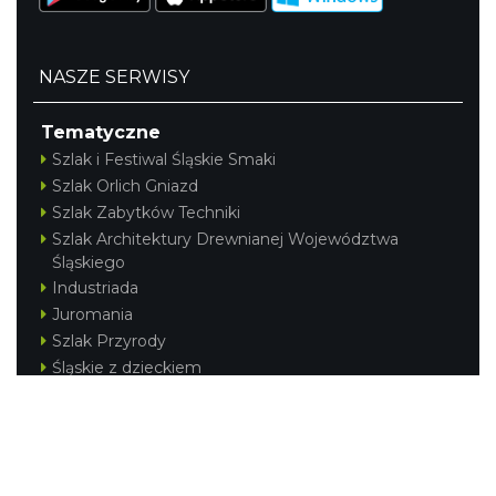
NASZE SERWISY
Tematyczne
Szlak i Festiwal Śląskie Smaki
Szlak Orlich Gniazd
Szlak Zabytków Techniki
Szlak Architektury Drewnianej Województwa
Śląskiego
Industriada
Juromania
Szlak Przyrody
Śląskie z dzieckiem
Śląskie po zdrowie
Festiwal Górnej Odry
Festiwal DziewięćSił
Kajakiem przez Śląskie