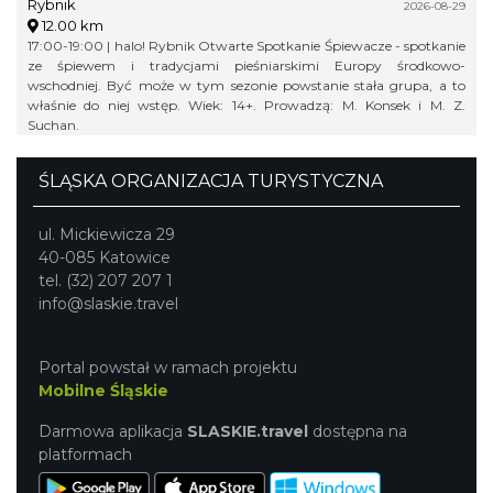
Rybnik
2026-08-29
12.00 km
17:00-19:00 | halo! Rybnik Otwarte Spotkanie Śpiewacze - spotkanie
ze śpiewem i tradycjami pieśniarskimi Europy środkowo-
wschodniej. Być może w tym sezonie powstanie stała grupa, a to
właśnie do niej wstęp. Wiek: 14+. Prowadzą: M. Konsek i M. Z.
Suchan.
ŚLĄSKA ORGANIZACJA TURYSTYCZNA
ul. Mickiewicza 29
40-085 Katowice
tel. (32) 207 207 1
info@slaskie.travel
Portal powstał w ramach projektu
Mobilne Śląskie
Darmowa aplikacja
SLASKIE.travel
dostępna na
platformach