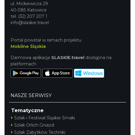
ul. Mickiewicza 29
40-085 Katowice
tel. (32) 207 207 1
info@slaskie.travel
Portal powstał w ramach projektu
Mobilne Śląskie
Darmowa aplikacja
SLASKIE.travel
dostępna na
platformach
NASZE SERWISY
Tematyczne
Szlak i Festiwal Śląskie Smaki
Szlak Orlich Gniazd
Szlak Zabytków Techniki