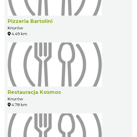
Pizzeria Bartolini
Knurów
4.49 km
Restauracja Kosmos
Knurów
4.78 km