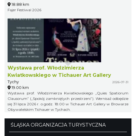
18.88 km
Fajer Festiwal 2026
Wystawa prof. Włodzimierza
Kwiatkowskiego w Tichauer Art Gallery
Tychy
2026-07-31
19.00 km
Wystawa prof. Włodzimierza Kwiatkowskiego „Quies Spatiorum
Clausorum” („Spokój zamkniętych przestrzeni”). Wernisaż odbędzie
się 31 lipca 2026 r. o godz. 18:00 w Tichauer Art Gallery w Browarze
Obywatelskim Tichauer w Tychach.
ŚLĄSKA ORGANIZACJA TURYSTYCZNA