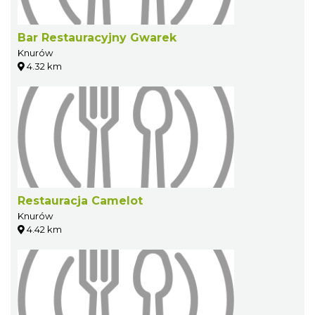
Bar Restauracyjny Gwarek
Knurów
4.32 km
Restauracja Camelot
Knurów
4.42 km