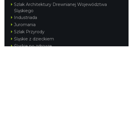
Szlak Architektury Drewnianej Województwa
Śląskiego
Industriada
Juromania
Szlak Przyrody
Śląskie z dzieckiem
Śląskie po zdrowie
Festiwal Górnej Odry
Festiwal DziewięćSił
Kajakiem przez Śląskie
Narty w Śląskim
Rowerem przez Śląskie
Silesia Convention
Regionalne
Beskidy
Śląsk Cieszyński
Jura Krakowsko-Częstochowska
Kraina Górnej Odry
Górnośląsko-Zagłębiowska Metropolia