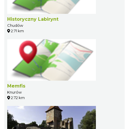
Historyczny Labirynt
Chudów
2.71 km
Memfis
Knurów
2.72 km