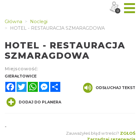
0
Główna
Noclegi
HOTEL - RESTAURACJA SZMARAGDOWA
HOTEL - RESTAURACJA
SZMARAGDOWA
Miejscowość:
GIERAŁTOWICE
Facebook
Twitter
WhatsApp
Messenger
Share
ODSŁUCHAJ TEKST
DODAJ DO PLANERA
-
Zauważyłeś błąd w treści?
ZGŁOŚ
Zarządzaj rezerwacją