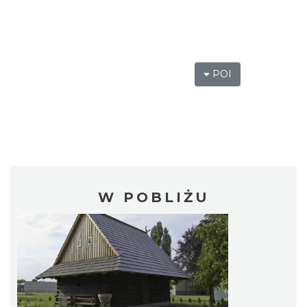
POI
W POBLIŻU