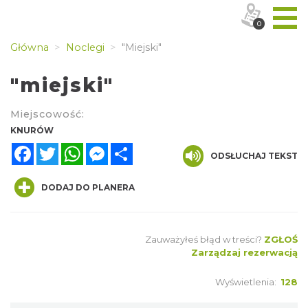
0
Główna
Noclegi
"miejski"
"miejski"
Miejscowość:
KNURÓW
Facebook
Twitter
WhatsApp
Messenger
Share
ODSŁUCHAJ TEKST
DODAJ DO PLANERA
Zauważyłeś błąd w treści?
ZGŁOŚ
Zarządzaj rezerwacją
Wyświetlenia:
128