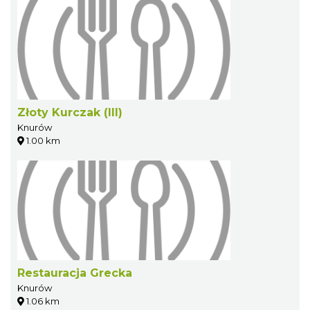
Złoty Kurczak (III)
Knurów
1.00 km
Restauracja Grecka
Knurów
1.06 km