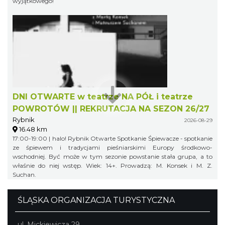
wyjątkowego!
DNI OTWARTE w teatrze NA PÓŁ i teatrze
POWROTÓW || REKRUTACJA NA SEZON 26/27
Rybnik
2026-08-29
16.48 km
17:00-19:00 | halo! Rybnik Otwarte Spotkanie Śpiewacze - spotkanie
ze śpiewem i tradycjami pieśniarskimi Europy środkowo-
wschodniej. Być może w tym sezonie powstanie stała grupa, a to
właśnie do niej wstęp. Wiek: 14+. Prowadzą: M. Konsek i M. Z.
Suchan.
ŚLĄSKA ORGANIZACJA TURYSTYCZNA
ul. Mickiewicza 29