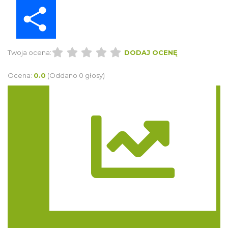
Share
Twoja ocena:
DODAJ OCENĘ
Ocena:
0.0
(Oddano 0 głosy)
Trasa