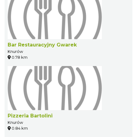
Bar Restauracyjny Gwarek
Knurów
0.78 km
Pizzeria Bartolini
Knurów
0.84 km