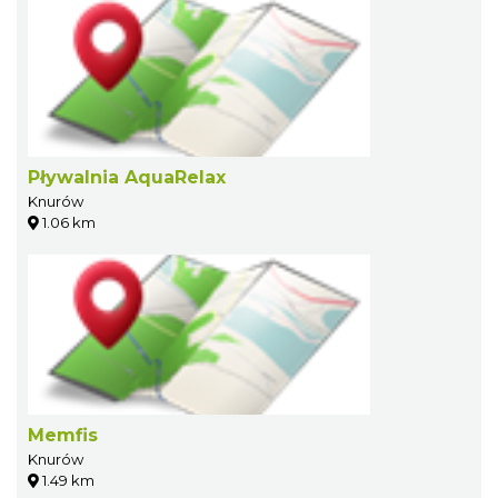
Pływalnia AquaRelax
Knurów
1.06 km
Memfis
Knurów
1.49 km