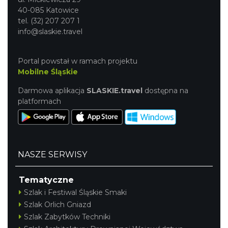
40-085 Katowice
tel. (32) 207 207 1
info@slaskie.travel
Portal powstał w ramach projektu
Mobilne Śląskie
Darmowa aplikacja
SLASKIE.travel
dostępna na
platformach
NASZE SERWISY
Tematyczne
Szlak i Festiwal Śląskie Smaki
Szlak Orlich Gniazd
Szlak Zabytków Techniki