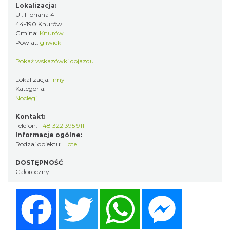
Lokalizacja:
Ul. Floriana 4
44-190 Knurów
Gmina:
Knurów
Powiat:
gliwicki
Pokaż wskazówki dojazdu
Lokalizacja:
Inny
Kategoria:
Noclegi
Kontakt:
Telefon:
+48 322 395 911
Informacje ogólne:
Rodzaj obiektu:
Hotel
DOSTĘPNOŚĆ
Całoroczny
Facebook
Twitter
WhatsApp
Messenger