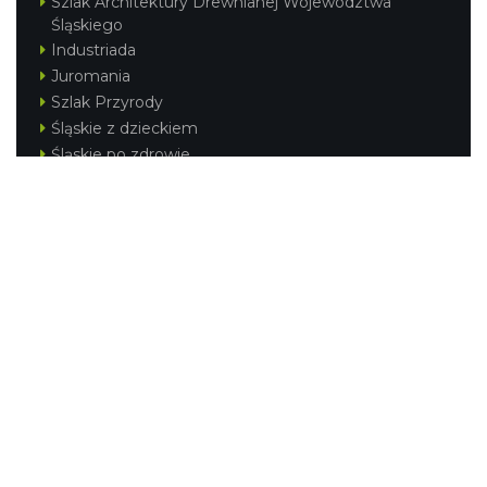
Szlak Architektury Drewnianej Województwa
Śląskiego
Industriada
Juromania
Szlak Przyrody
Śląskie z dzieckiem
Śląskie po zdrowie
Festiwal Górnej Odry
Festiwal DziewięćSił
Kajakiem przez Śląskie
Narty w Śląskim
Rowerem przez Śląskie
Silesia Convention
Regionalne
Beskidy
Śląsk Cieszyński
Jura Krakowsko-Częstochowska
Kraina Górnej Odry
Górnośląsko-Zagłębiowska Metropolia