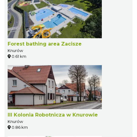
Forest bathing area Zacisze
Knurów
0.61 km
III Kolonia Robotnicza w Knurowie
Knurów
0.86 km