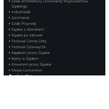
Szlak Architektury Drewnianej Województwa
Śląskiego
Industriada
Juromania
Szlak Przyrody
Śląskie z dzieckiem
Śląskie po zdrowie
Festiwal Górnej Odry
Festiwal DziewięćSił
Kajakiem przez Śląskie
Narty w Śląskim
Rowerem przez Śląskie
Silesia Convention
Regionalne
Beskidy
Śląsk Cieszyński
Jura Krakowsko-Częstochowska
Kraina Górnej Odry
Górnośląsko-Zagłębiowska Metropolia