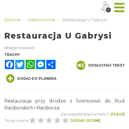
0
Główna
Gastronomia
Restauracja U Gabrysi
Restauracja U Gabrysi
Miejscowość:
TRACHY
Facebook
Twitter
WhatsApp
Messenger
Share
ODSŁUCHAJ TEKST
DODAJ DO PLANERA
Restauracja przy drodze z Sośnicowic do Rud
Raciborskich i Raciborza.
Zauważyłeś błąd w treści?
ZGŁOŚ
Twoja ocena:
DODAJ OCENĘ