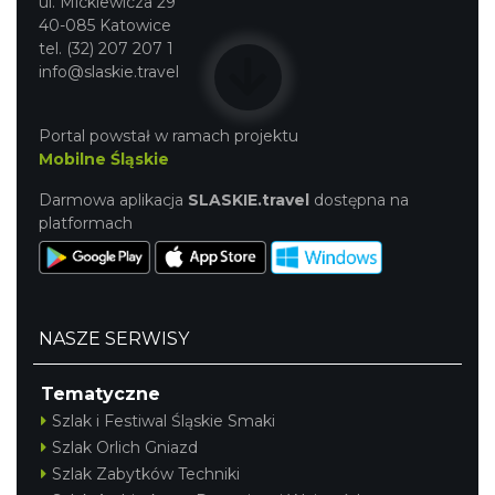
ul. Mickiewicza 29
40-085 Katowice
tel. (32) 207 207 1
info@slaskie.travel
Portal powstał w ramach projektu
Mobilne Śląskie
Darmowa aplikacja
SLASKIE.travel
dostępna na
platformach
NASZE SERWISY
Tematyczne
Szlak i Festiwal Śląskie Smaki
Szlak Orlich Gniazd
Szlak Zabytków Techniki