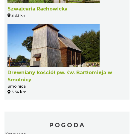
Szwajcaria Rachowicka
3.33 km
Drewniany kościół pw. św. Bartłomieja w
Smolnicy
Smolnica
3.54 km
POGODA