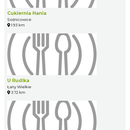
Cukiernia Hania
Sośnicowice
1.93 km
U Rudika
Łany Wielkie
3.72 km