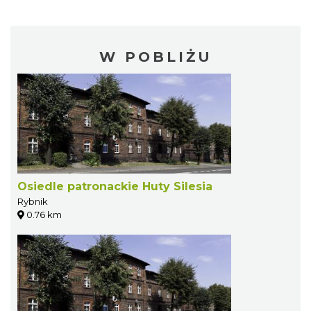
W POBLIŻU
Osiedle patronackie Huty Silesia
Rybnik
0.76 km