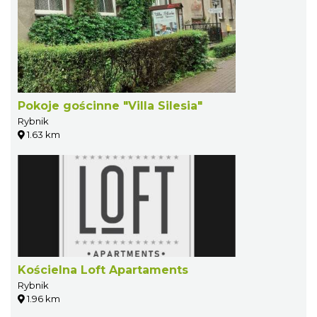
Pokoje gościnne "Villa Silesia"
Rybnik
1.63 km
Kościelna Loft Apartaments
Rybnik
1.96 km