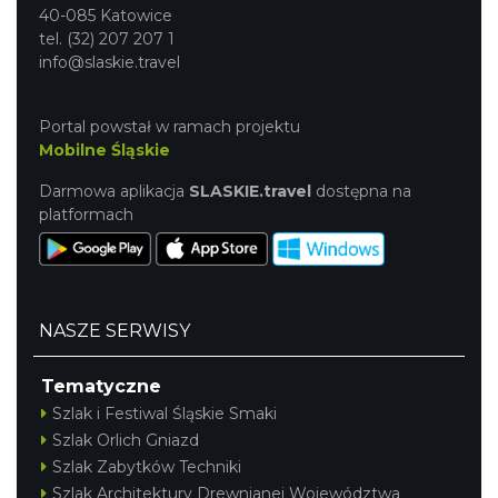
40-085 Katowice
tel. (32) 207 207 1
info@slaskie.travel
Portal powstał w ramach projektu
Mobilne Śląskie
Darmowa aplikacja
SLASKIE.travel
dostępna na
platformach
NASZE SERWISY
Tematyczne
Szlak i Festiwal Śląskie Smaki
Szlak Orlich Gniazd
Szlak Zabytków Techniki
Szlak Architektury Drewnianej Województwa