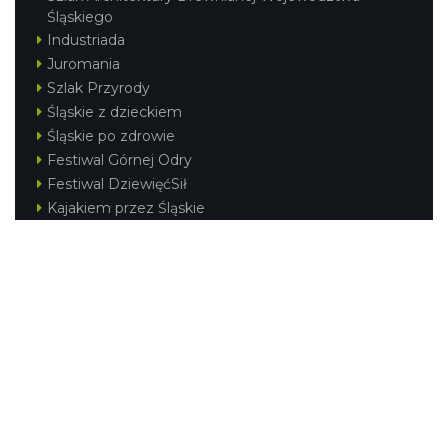
Śląskiego
Industriada
Juromania
Szlak Przyrody
Śląskie z dzieckiem
Śląskie po zdrowie
Festiwal Górnej Odry
Festiwal DziewięćSił
Kajakiem przez Śląskie
Narty w Śląskim
Rowerem przez Śląskie
Silesia Convention
Regionalne
Beskidy
Śląsk Cieszyński
Jura Krakowsko-Częstochowska
Kraina Górnej Odry
Górnośląsko-Zagłębiowska Metropolia