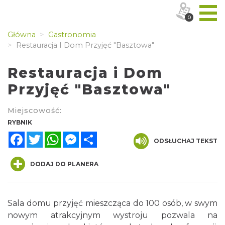
0
Główna
Gastronomia
Restauracja I Dom Przyjęć "Basztowa"
Restauracja i Dom
Przyjęć "Basztowa"
Miejscowość:
RYBNIK
Facebook
Twitter
WhatsApp
Messenger
Share
ODSŁUCHAJ TEKST
DODAJ DO PLANERA
Sala domu przyjęć mieszcząca do 100 osób, w swym
nowym atrakcyjnym wystroju pozwala na