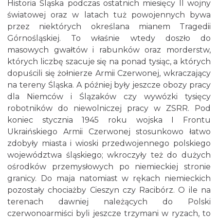
Historia Śląska podczas ostatnich miesięcy II wojny
światowej oraz w latach tuż powojennych bywa
przez niektórych określana mianem Tragedii
Górnośląskiej. To właśnie wtedy doszło do
masowych gwałtów i rabunków oraz morderstw,
których liczbę szacuje się na ponad tysiąc, a których
dopuścili się żołnierze Armii Czerwonej, wkraczający
na tereny Śląska. A później były jeszcze obozy pracy
dla Niemców i Ślązaków czy wywózki tysięcy
robotników do niewolniczej pracy w ZSRR. Pod
koniec stycznia 1945 roku wojska I Frontu
Ukraińskiego Armii Czerwonej stosunkowo łatwo
zdobyły miasta i wioski przedwojennego polskiego
województwa śląskiego; wkroczyły też do dużych
ośrodków przemysłowych po niemieckiej stronie
granicy. Do maja natomiast w rękach niemieckich
pozostały chociażby Cieszyn czy Racibórz. O ile na
terenach dawniej należących do Polski
czerwonoarmiści byli jeszcze trzymani w ryzach, to