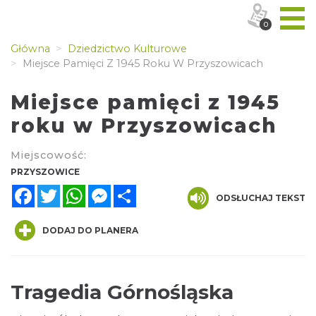
0
Główna
Dziedzictwo Kulturowe
Miejsce Pamięci Z 1945 Roku W Przyszowicach
Miejsce pamięci z 1945
roku w Przyszowicach
Miejscowość:
PRZYSZOWICE
Facebook
Twitter
WhatsApp
Messenger
Share
ODSŁUCHAJ TEKST
DODAJ DO PLANERA
Tragedia Górnośląska