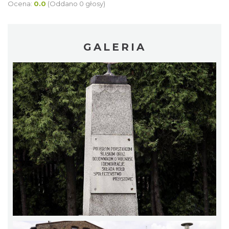
Ocena:
0.0
(Oddano 0 głosy)
GALERIA