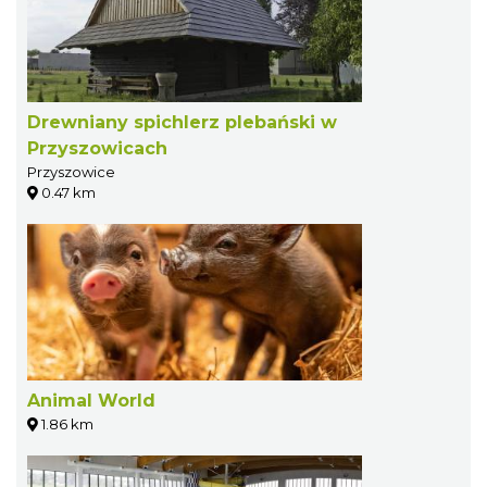
Drewniany spichlerz plebański w
Przyszowicach
Przyszowice
0.47 km
Animal World
1.86 km