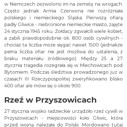
w Niemczech zezwolono im na zemstę na wrogach.
Często jednak Armia Czerwona nie rozróżniała
polskiego i niemieckiego Śląska. Pierwszą ofiarą
padły Gliwice - niebronione niemieckie miasto, zajęte
24 stycznia 1945 roku. Żołdacy zgwałcili wiele kobiet,
a zabili prawdopodobnie ok. 800 osób cywilnych -
chociaż ta liczba może sięgać nawet 1500 (jednakże
pełna liczba ofiar nie jest możliwa do ustalenia, z
braku materiału źródłowego). Między 25 a 27
stycznia tragedia rozegrała się w Miechowicach pod
Bytomiem. Podczas śledztwa prowadzonego już w
czasach III Rzeczypospolitej zweryfikowano blisko
400 ofiar ale mówi się o około 900.
Rzeź w Przyszowicach
27 stycznia wojsko radzieckie urządziło rzeź cywili w
Przyszowicach - miejscowości koło Gliwic, która
przed wojną należała do Polski. Mordowano tutaj