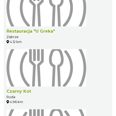
Restauracja "U Greka"
Zabrze
4.12 km
Czarny Kot
Ruda
4.96 km