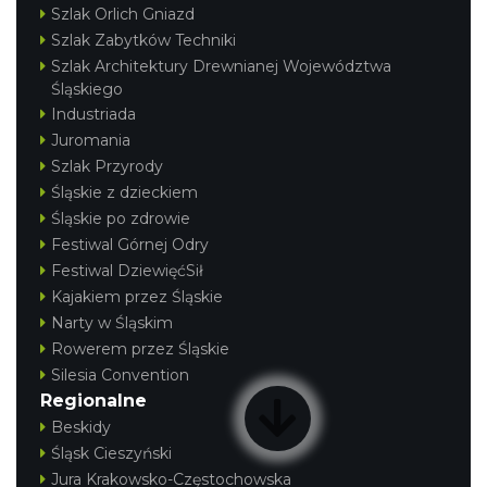
Szlak Orlich Gniazd
Szlak Zabytków Techniki
Szlak Architektury Drewnianej Województwa
Śląskiego
Industriada
Juromania
Szlak Przyrody
Śląskie z dzieckiem
Śląskie po zdrowie
Festiwal Górnej Odry
Festiwal DziewięćSił
Kajakiem przez Śląskie
Narty w Śląskim
Rowerem przez Śląskie
Silesia Convention
Regionalne
Beskidy
Śląsk Cieszyński
Jura Krakowsko-Częstochowska