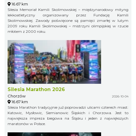
16.67 km
Silesia Memoriał Kamili Skolimowskiej – międzynarodowy mityng
lekkoatletyczny organizowany przez Fundację Kamili
Skolimowskiej. Zawody poświęcone są pamięci zmarłej w lutym
2009 roku Kamili Skolimowskiej – mistrzyni olimpijskiej w rzucie
młotem z 2000 roku.
Silesia Marathon 2026
Chorzów
2026-10-04
16.67 km
Silesia Marathon tradycyjnie już poprowadzi ulicami czterech miast:
Katowic, Mysłowic, Siemianowic Śląskich i Chorzowa. Jest to
największa impreza biegowa na Śląsku i jeden z największych
maratonów w Polsce.