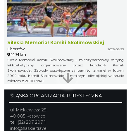
Silesia Memoriał Kamili Skolimowskiej
Chorzów
2026-08-23
14.91 km
Silesia Memoriał Kamili Skolimowskiej – międzynarodowy mityng
lekkoatletyczny organizowany przez Fundację Kamili
Skolimowskiej. Zawody poświęcone są pamięci zmarłej w lutym
2009 roku Kamili Skolimowskiej – mistrzyni olimpijskiej w rzucie
młotem z 2000 roku.
ŚLĄSKA ORGANIZACJA TURYSTYCZNA
ul. Mickiewicza 29
40-085 Katowice
tel. (32) 207 207 1
info@slaskie.travel