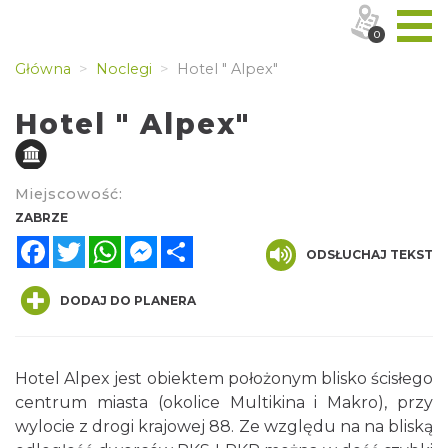
0
Główna
Noclegi
Hotel " Alpex"
Hotel " Alpex"
Miejscowość:
ZABRZE
Facebook
Twitter
WhatsApp
Messenger
Share
ODSŁUCHAJ TEKST
DODAJ DO PLANERA
Hotel Alpex jest obiektem położonym blisko ścisłego
centrum miasta (okolice Multikina i Makro), przy
wylocie z drogi krajowej 88. Ze względu na na bliską