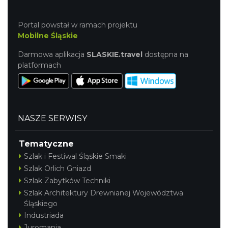
Portal powstał w ramach projektu
Mobilne Śląskie
Darmowa aplikacja
SLASKIE.travel
dostępna na
platformach
NASZE SERWISY
Tematyczne
Szlak i Festiwal Śląskie Smaki
Szlak Orlich Gniazd
Szlak Zabytków Techniki
Szlak Architektury Drewnianej Województwa
Śląskiego
Industriada
Juromania