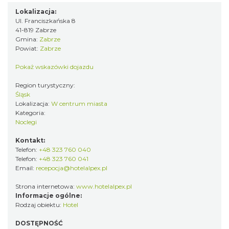
Lokalizacja:
Ul. Franciszkańska 8
41-819 Zabrze
Gmina:
Zabrze
Powiat:
Zabrze
Pokaż wskazówki dojazdu
Region turystyczny:
Śląsk
Lokalizacja:
W centrum miasta
Kategoria:
Noclegi
Kontakt:
Telefon:
+48 323 760 040
Telefon:
+48 323 760 041
Email:
recepocja@hotelalpex.pl
Strona internetowa:
www.hotelalpex.pl
Informacje ogólne:
Rodzaj obiektu:
Hotel
DOSTĘPNOŚĆ