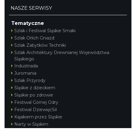
NASZE SERWISY
Tematyczne
Szlak i Festiwal Śląskie Smaki
Szlak Orlich Gniazd
Szlak Zabytków Techniki
Szlak Architektury Drewnianej Województwa
Śląskiego
Industriada
Juromania
Szlak Przyrody
Śląskie z dzieckiem
Śląskie po zdrowie
Festiwal Górnej Odry
Festiwal DziewięćSił
Kajakiem przez Śląskie
Narty w Śląskim
Rowerem przez Śląskie