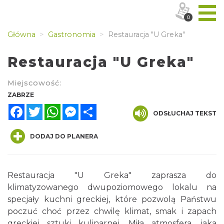
0
Główna
Gastronomia
Restauracja "U Greka"
Restauracja "U Greka"
Miejscowość:
ZABRZE
Facebook
Twitter
WhatsApp
Messenger
Share
ODSŁUCHAJ TEKST
DODAJ DO PLANERA
Restauracja "U Greka" zaprasza do
klimatyzowanego dwupoziomowego lokalu na
specjały kuchni greckiej, które pozwolą Państwu
poczuć choć przez chwilę klimat, smak i zapach
greckiej sztuki kulinarnej. Miła atmosfera, jaka