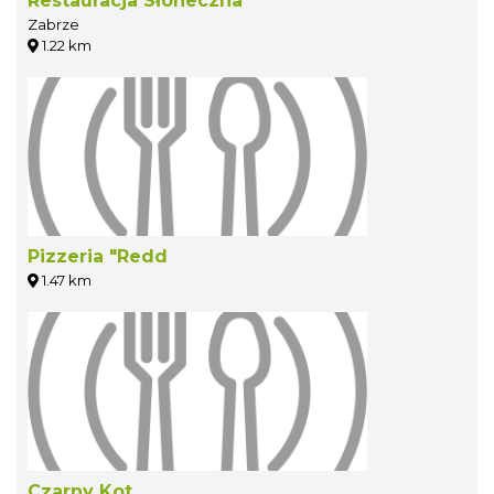
Restauracja Słoneczna
Zabrze
1.22 km
Pizzeria "Redd
1.47 km
Czarny Kot