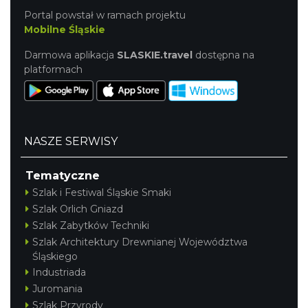
Portal powstał w ramach projektu
Mobilne Śląskie
Darmowa aplikacja
SLASKIE.travel
dostępna na
platformach
NASZE SERWISY
Tematyczne
Szlak i Festiwal Śląskie Smaki
Szlak Orlich Gniazd
Szlak Zabytków Techniki
Szlak Architektury Drewnianej Województwa
Śląskiego
Industriada
Juromania
Szlak Przyrody