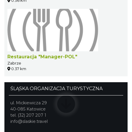
0.36 km
Restauracja "Manager-POL"
Zabrze
0.37 km
ŚLĄSKA ORGANIZACJA TURYSTYCZNA
ul. Mickiewicza 29
40-085 Katowice
tel. (32) 207 207 1
info@slaskie.travel