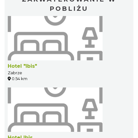
POBLIŻU
Hotel "Ibis"
Zabrze
0.54 km
Hotel Ibis