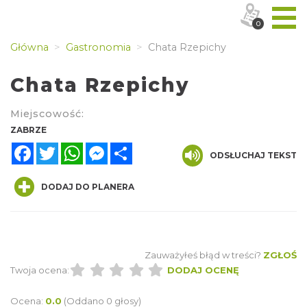
0
Główna
Gastronomia
Chata Rzepichy
Chata Rzepichy
Miejscowość:
ZABRZE
Facebook
Twitter
WhatsApp
Messenger
Share
ODSŁUCHAJ TEKST
DODAJ DO PLANERA
Zauważyłeś błąd w treści?
ZGŁOŚ
Twoja ocena:
DODAJ OCENĘ
Ocena:
0.0
(Oddano 0 głosy)