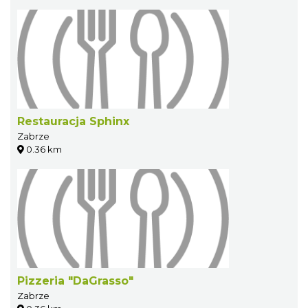
Restauracja Sphinx
Zabrze
0.36 km
Pizzeria "DaGrasso"
Zabrze