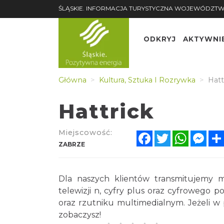
ŚLĄSKIE. INFORMACJA TURYSTYCZNA WOJEWÓDZTW
ODKRYJ
AKTYWNI
Główna
Kultura, Sztuka I Rozrywka
Hatt
Hattrick
Miejscowość:
Facebook
Twitter
WhatsA
Mes
ZABRZE
Dla naszych klientów transmitujemy m
telewizji n, cyfry plus oraz cyfrowego 
oraz rzutniku multimedialnym. Jeżeli w p
zobaczysz!