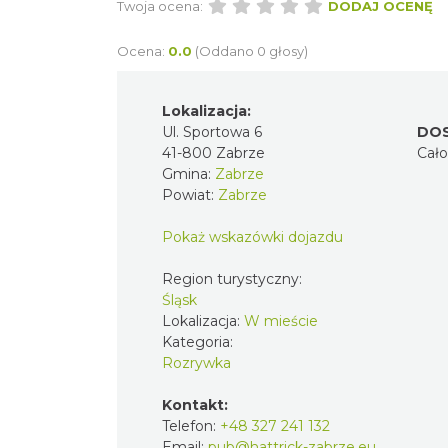
Twoja ocena:
DODAJ OCENĘ
Ocena:
0.0
(Oddano 0 głosy)
Lokalizacja:
Ul. Sportowa 6
DO
41-800 Zabrze
Cał
Gmina:
Zabrze
Powiat:
Zabrze
Pokaż wskazówki dojazdu
Region turystyczny:
Śląsk
Lokalizacja:
W mieście
Kategoria:
Rozrywka
Kontakt:
Telefon:
+48 327 241 132
Email:
pub@hattrick-zabrze.eu