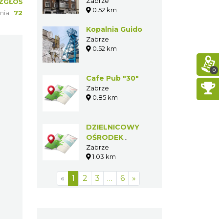
Zabrze
ZGŁOŚ
0.52 km
nia:
72
Kopalnia Guido
Zabrze
0.52 km
0
Cafe Pub "30"
Zabrze
0.85 km
DZIELNICOWY
OŚRODEK
KULTURY W
Zabrze
1.03 km
KOŃCZYCACH
«
1
2
3
…
6
»