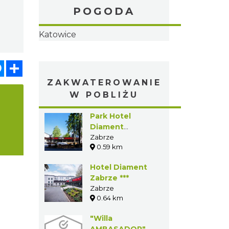
POGODA
Katowice
atsApp
Messenger
Share
ZAKWATEROWANIE
W POBLIŻU
Park Hotel
Diament
Zabrze****
Zabrze
0.59 km
Hotel Diament
Zabrze ***
Zabrze
0.64 km
"Willa
AMBASADOR"