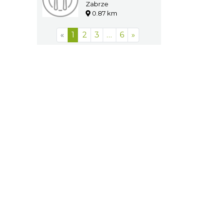
Zabrze
0.87 km
«
1
2
3
…
6
»