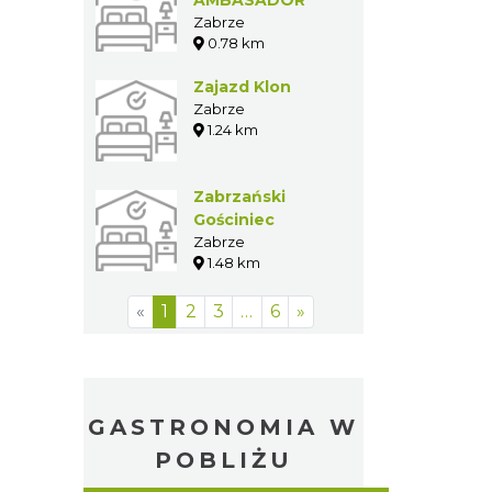
Zabrze
0.78 km
Zajazd Klon
Zabrze
1.24 km
Zabrzański
Gościniec
Zabrze
1.48 km
«
1
2
3
…
6
»
GASTRONOMIA W
POBLIŻU