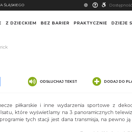
A ŚLĄSKIEGO
Dostępnoś
E
Z DZIECKIEM
BEZ BARIER
PRAKTYCZNIE
DZIEJE S
rick
pp
senger
Share
ODSŁUCHAJ TEKST
DODAJ DO PL
ecze piłkarskie i inne wydarzenia sportowe z dek
polsatu, które wyświetlamy na 3 panoramicznych telewi
rogramie tych stacji jest dana transmisja, na pewno ją