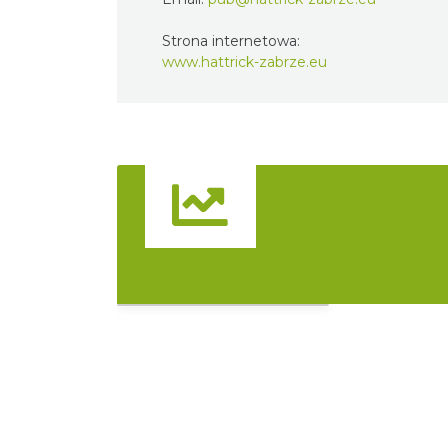
Strona internetowa:
www.hattrick-zabrze.eu
Widok pełnoekranowy:
Atrakcje
No