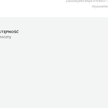
Zauważyłeś błąd w treści?
Wyświetle
STĘPNOŚĆ
oroczny