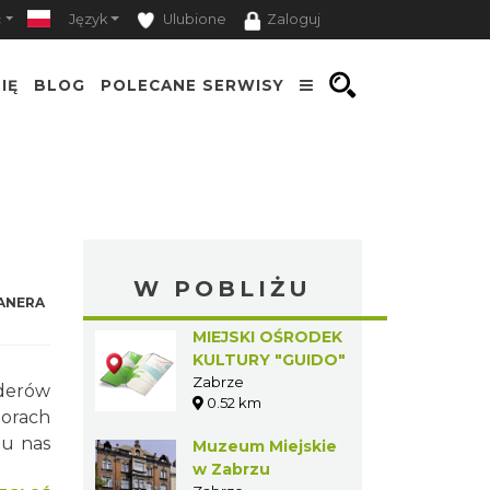
ć
Język
Ulubione
Zaloguj
IĘ
BLOG
POLECANE SERWISY
W POBLIŻU
ANERA
MIEJSKI OŚRODEK
KULTURY "GUIDO"
Zabrze
oderów
0.52 km
zorach
 u nas
Muzeum Miejskie
w Zabrzu