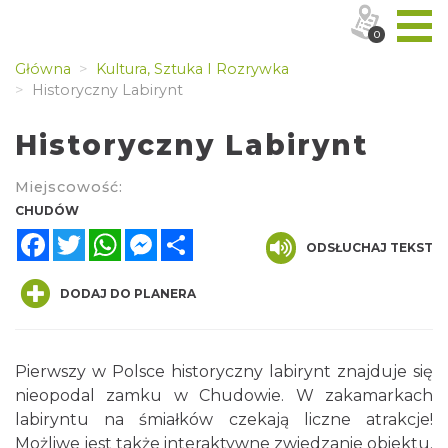
0
Główna
Kultura, Sztuka I Rozrywka
Historyczny Labirynt
Historyczny Labirynt
Miejscowość:
CHUDÓW
Facebook
Twitter
WhatsApp
Messenger
Share
ODSŁUCHAJ TEKST
DODAJ DO PLANERA
Pierwszy w Polsce historyczny labirynt znajduje się
nieopodal zamku w Chudowie. W zakamarkach
labiryntu na śmiałków czekają liczne atrakcje!
Możliwe jest także interaktywne zwiedzanie obiektu.