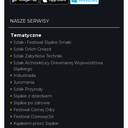
NASZE SERWISY
Tematyczne
Szlak i Festiwal Śląskie Smaki
Szlak Orlich Gniazd
Szlak Zabytków Techniki
Szlak Architektury Drewnianej Województwa
Śląskiego
Industriada
Juromania
Szlak Przyrody
Śląskie z dzieckiem
Śląskie po zdrowie
Festiwal Górnej Odry
Festiwal DziewięćSił
Kajakiem przez Śląskie