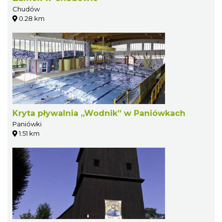
Chudów
0.28 km
Kryta pływalnia „Wodnik” w Paniówkach
Paniówki
1.51 km