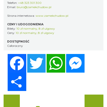
Telefon:
+48 323 301 300
Email:
biuro@zamekchudow.pl
Strona internetowa:
www.zamekchudow.pl
CENY I UDOGODNIENIA
Bilety:
10 zł normalny, 8 zł ulgowy
Ceny:
10 zł normalny, 8 zł ulgowy
DOSTĘPNOŚĆ
Całoroczny
Facebook
Twitter
WhatsApp
Messenger
Share