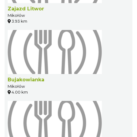
Zajazd Litwor
Mikołów
3.93 km
Bujakowianka
Mikołów
4.00 km