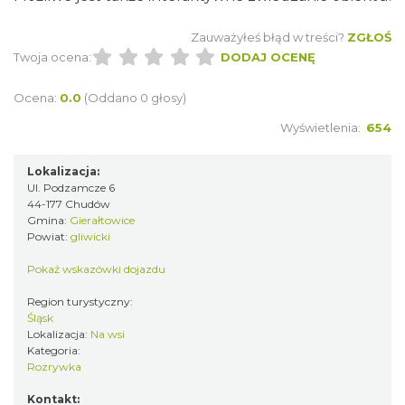
Zauważyłeś błąd w treści?
ZGŁOŚ
Twoja ocena:
DODAJ OCENĘ
Ocena:
0.0
(Oddano 0 głosy)
Wyświetlenia:
654
Lokalizacja:
Ul. Podzamcze 6
44-177 Chudów
Gmina:
Gierałtowice
Powiat:
gliwicki
Pokaż wskazówki dojazdu
Region turystyczny:
Śląsk
Lokalizacja:
Na wsi
Kategoria:
Rozrywka
Kontakt: