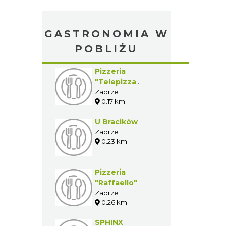
GASTRONOMIA W
POBLIŻU
Pizzeria
"Telepizza
Zabrze"
Zabrze
0.17 km
U Bracików
Zabrze
0.23 km
Pizzeria
"Raffaello"
Zabrze
0.26 km
SPHINX