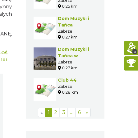
Zabrze
łynny
0.25 km
ałych
Dom Muzyki i
Tańca
Zabrze
RANĘ,
0.27 km
Dom Muzyki i
0
ŁOŚ
Tańca w
:
101
Zabrzu
Zabrze
0.27 km
Club 44
Zabrze
0.28 km
«
1
2
3
…
6
»