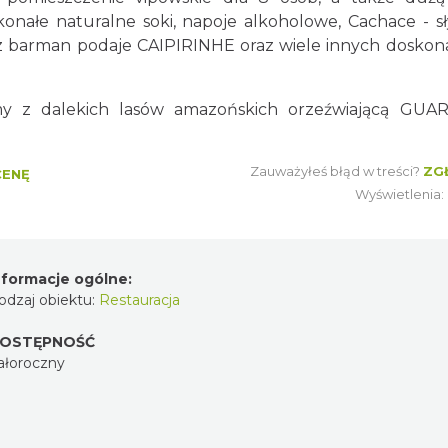
onałe naturalne soki, napoje alkoholowe, Cachace - s
sz barman podaje CAIPIRINHE oraz wiele innych doskon
śmy z dalekich lasów amazońskich orzeźwiającą GUA
Zauważyłeś błąd w treści?
ZG
CENĘ
Wyświetlenia
nformacje ogólne:
odzaj obiektu:
Restauracja
OSTĘPNOŚĆ
ałoroczny