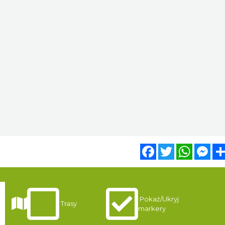
Facebook
Twitter
WhatsA
Mes
Pokaż/Ukryj
Trasy
markery