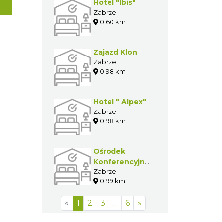
Hotel "Ibis"
Zabrze
0.60 km
Zajazd Klon
Zabrze
0.98 km
Hotel " Alpex"
Zabrze
0.98 km
Ośrodek
Konferencyjno-
Szkoleniowy
Zabrze
0.99 km
Politechniki
Śląskiej
«
1
2
3
…
6
»
"Innowacja"