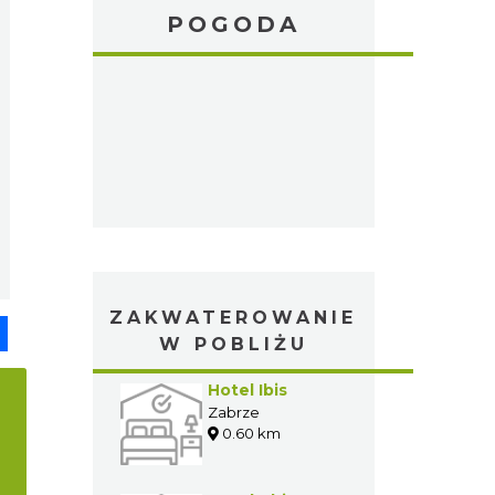
POGODA
ZAKWATEROWANIE
pp
senger
Share
W POBLIŻU
Hotel Ibis
Zabrze
0.60 km