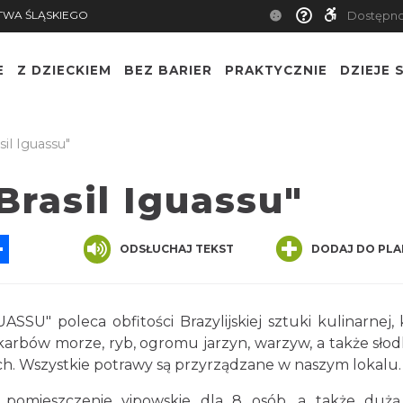
TWA ŚLĄSKIEGO
Dostępn
E
Z DZIECKIEM
BEZ BARIER
PRAKTYCZNIE
DZIEJE S
sil Iguassu"
Brasil Iguassu"
App
ssenger
Share
ODSŁUCHAJ TEKST
DODAJ DO PLA
ASSU" poleca obfitości Brazylijskiej sztuki kulinarnej, 
 skarbów morze, ryb, ogromu jarzyn, warzyw, a także słod
ach. Wszystkie potrawy są przyrządzane w naszym lokalu.
pomieszczenie vipowskie dla 8 osób, a także dużą