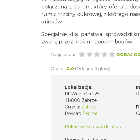
połączoną z barem, który oferuje dosk
rum z trzciny cukrowej, z którego na
drinków.
Specjalnie dla państwa sprowadzili
zwaną przez Indian napojem bogów.
Twoja ocena:
DODAJ O
Ocena:
0.0
(Oddano 0 głosy)
Lokalizacja:
I
Ul. Wolności 225
R
41-800 Zabrze
Gmina:
Zabrze
D
Powiat:
Zabrze
C
Pokaż wskazówki dojazdu
Region turystyczny: