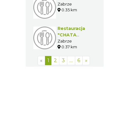
Zabrze
0.35 km
Restauracja
"CHATA
RZEPICHY"
Zabrze
0.37 km
«
1
2
3
…
6
»