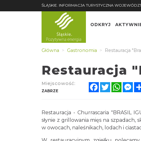
ŚLĄSKIE. INFORMACJA TURYSTYCZNA WOJEWÓDZ
ODKRYJ
AKTYWNI
Główna
Gastronomia
Restauracja "Bra
Restauracja "
Miejscowość:
Facebook
Twitter
Whats
Me
ZABRZE
Restauracja - Churrascaria "BRASIL IGU
słynie z grillowania mięs na szpadach,
w owocach, naleśnikach, lodach i ciast
W restauracyjnym zgiełku polecamy 