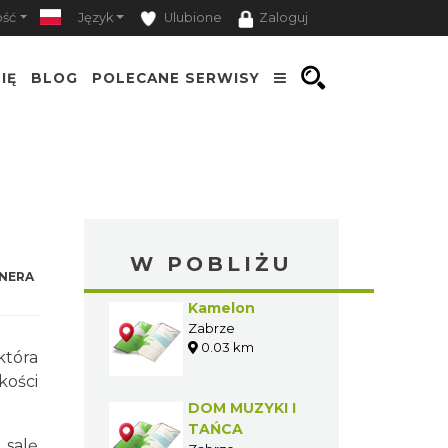
ość
Język
Ulubione
Zaloguj
IĘ
BLOG
POLECANE SERWISY
W POBLIŻU
NERA
Kamelon
Zabrze
0.03 km
która
kości
DOM MUZYKI I
TAŃCA
 salę