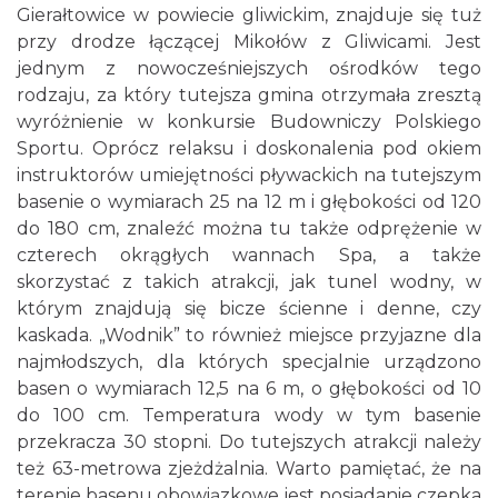
Gierałtowice w powiecie gliwickim, znajduje się tuż
przy drodze łączącej Mikołów z Gliwicami. Jest
jednym z nowocześniejszych ośrodków tego
rodzaju, za który tutejsza gmina otrzymała zresztą
wyróżnienie w konkursie Budowniczy Polskiego
Sportu. Oprócz relaksu i doskonalenia pod okiem
instruktorów umiejętności pływackich na tutejszym
basenie o wymiarach 25 na 12 m i głębokości od 120
do 180 cm, znaleźć można tu także odprężenie w
czterech okrągłych wannach Spa, a także
skorzystać z takich atrakcji, jak tunel wodny, w
którym znajdują się bicze ścienne i denne, czy
kaskada. „Wodnik” to również miejsce przyjazne dla
najmłodszych, dla których specjalnie urządzono
basen o wymiarach 12,5 na 6 m, o głębokości od 10
do 100 cm. Temperatura wody w tym basenie
przekracza 30 stopni. Do tutejszych atrakcji należy
też 63-metrowa zjeżdżalnia. Warto pamiętać, że na
terenie basenu obowiązkowe jest posiadanie czepka