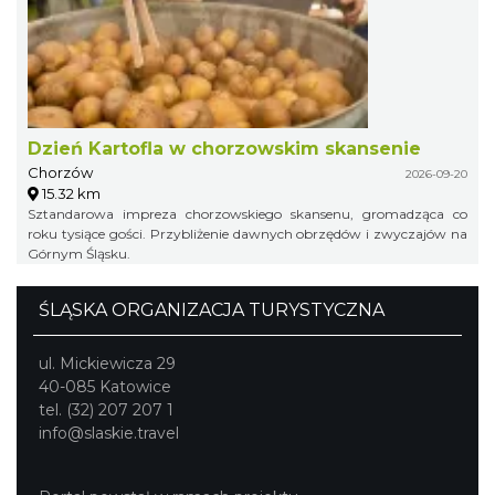
Dzień Kartofla w chorzowskim skansenie
Chorzów
2026-09-20
15.32 km
Sztandarowa impreza chorzowskiego skansenu, gromadząca co
roku tysiące gości. Przybliżenie dawnych obrzędów i zwyczajów na
Górnym Śląsku.
ŚLĄSKA ORGANIZACJA TURYSTYCZNA
ul. Mickiewicza 29
40-085 Katowice
tel. (32) 207 207 1
info@slaskie.travel