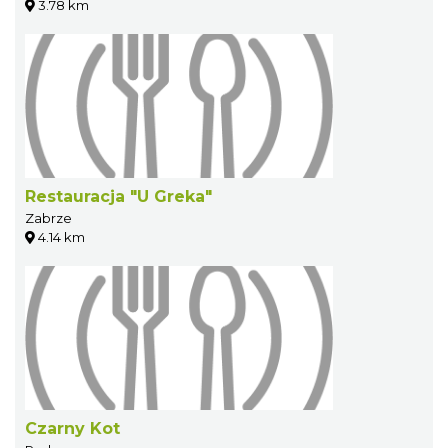
3.78 km
Restauracja "U Greka"
Zabrze
4.14 km
Czarny Kot