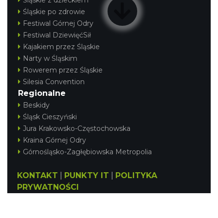
Śląskie z dzieckiem
Śląskie po zdrowie
Festiwal Górnej Odry
Festiwal DziewięćSił
Kajakiem przez Śląskie
Narty w Śląskim
Rowerem przez Śląskie
Silesia Convention
Regionalne
Beskidy
Śląsk Cieszyński
Jura Krakowsko-Częstochowska
Kraina Górnej Odry
Górnośląsko-Zagłębiowska Metropolia
KONTAKT
|
PUNKTY IT
|
POLITYKA
PRYWATNOŚCI