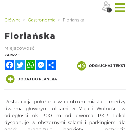
0
Główna
Gastronomia
Floriańska
Floriańska
Miejscowość:
ZABRZE
Facebook
Twitter
WhatsApp
Messenger
Share
ODSŁUCHAJ TEKST
DODAJ DO PLANERA
Restauracja położona w centrum miasta - miedzy
dwiema głównymi ulicami: 3 Maja i Wolności, w
odległości ok 300 m od dworca PKP. Lokal
dysponuje 3 obszernymi salami i parkingiem dla
gości; organizuje bankiety i przyjęcia