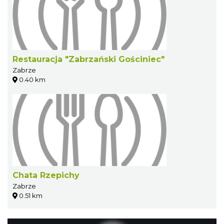
Restauracja "Zabrzański Gościniec"
Zabrze
0.40 km
Chata Rzepichy
Zabrze
0.51 km