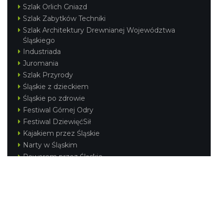
Szlak Orlich Gniazd
Szlak Zabytków Techniki
Szlak Architektury Drewnianej Województwa
Śląskiego
Industriada
Juromania
Szlak Przyrody
Śląskie z dzieckiem
Śląskie po zdrowie
Festiwal Górnej Odry
Festiwal DziewięćSił
Kajakiem przez Śląskie
Narty w Śląskim
Rowerem przez Śląskie
Silesia Convention
Regionalne
Beskidy
Śląsk Cieszyński
Jura Krakowsko-Częstochowska