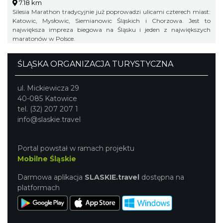
7.18 km
Silesia Marathon tradycyjnie już poprowadzi ulicami czterech miast:
Katowic, Mysłowic, Siemianowic Śląskich i Chorzowa. Jest to
największa impreza biegowa na Śląsku i jeden z największych
maratonów w Polsce.
ŚLĄSKA ORGANIZACJA TURYSTYCZNA
ul. Mickiewicza 29
40-085 Katowice
tel. (32) 207 207 1
info@slaskie.travel
Portal powstał w ramach projektu
Mobilne Śląskie
Darmowa aplikacja
SLASKIE.travel
dostępna na
platformach