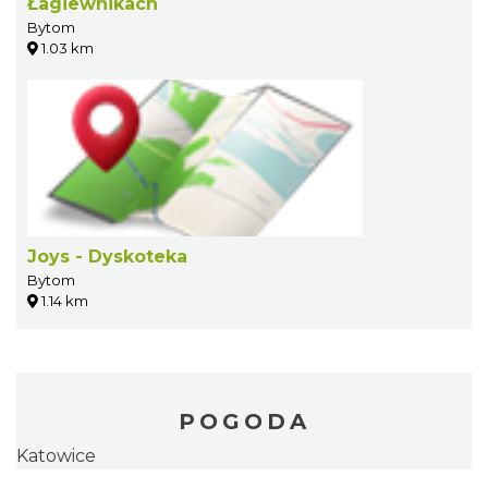
Łagiewnikach
Bytom
1.03 km
Joys - Dyskoteka
Bytom
1.14 km
POGODA
Katowice