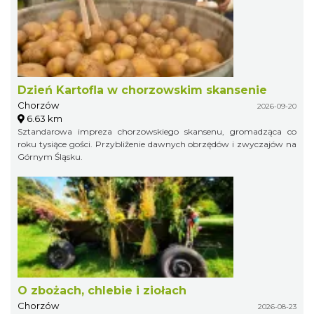
Dzień Kartofla w chorzowskim skansenie
Chorzów
2026-09-20
6.63 km
Sztandarowa impreza chorzowskiego skansenu, gromadząca co
roku tysiące gości. Przybliżenie dawnych obrzędów i zwyczajów na
Górnym Śląsku.
O zbożach, chlebie i ziołach
Chorzów
2026-08-23