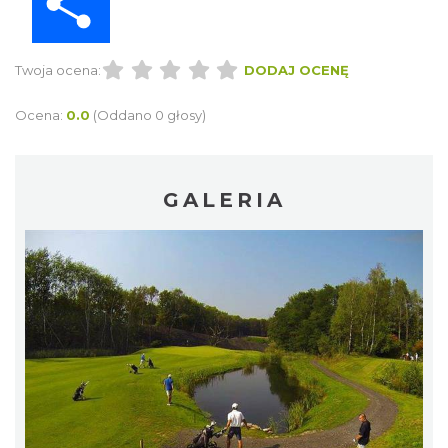
Twoja ocena:
DODAJ OCENĘ
Ocena:
0.0
(Oddano 0 głosy)
GALERIA