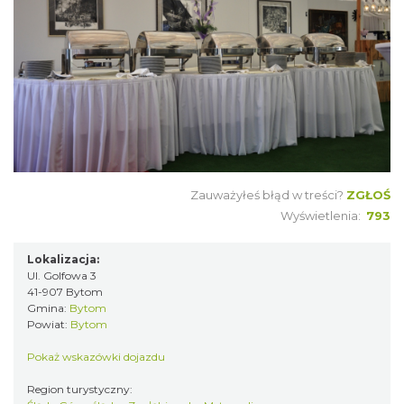
Zauważyłeś błąd w treści?
ZGŁOŚ
Wyświetlenia:
793
Lokalizacja:
Ul. Golfowa 3
41-907 Bytom
Gmina:
Bytom
Powiat:
Bytom
Pokaż wskazówki dojazdu
Region turystyczny: