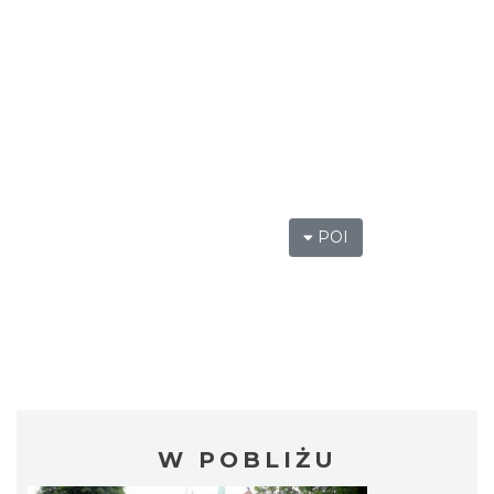
POI
W POBLIŻU