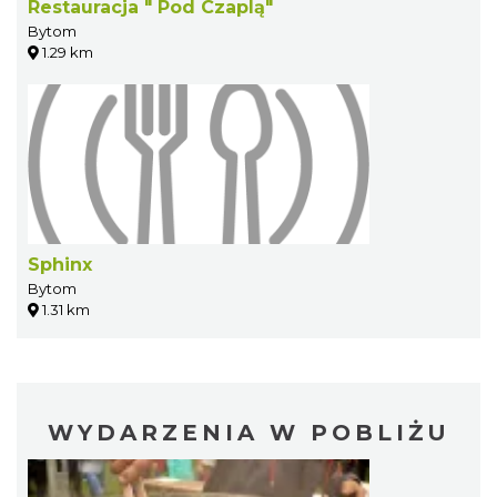
Restauracja " Pod Czaplą"
Bytom
1.29 km
Sphinx
Bytom
1.31 km
WYDARZENIA W POBLIŻU