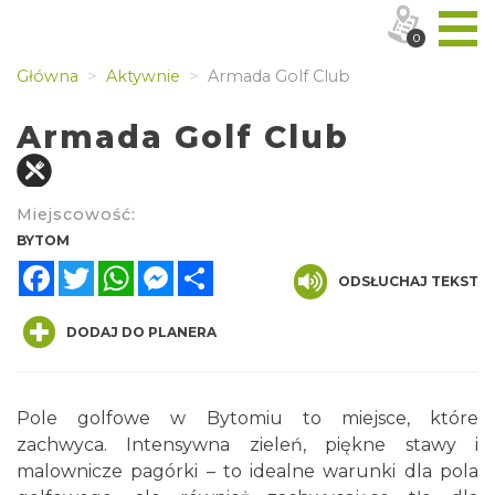
0
Główna
Aktywnie
Armada Golf Club
Armada Golf Club
Miejscowość:
BYTOM
Facebook
Twitter
WhatsApp
Messenger
Share
ODSŁUCHAJ TEKST
DODAJ DO PLANERA
Pole golfowe w Bytomiu to miejsce, które
zachwyca. Intensywna zieleń, piękne stawy i
malownicze pagórki – to idealne warunki dla pola