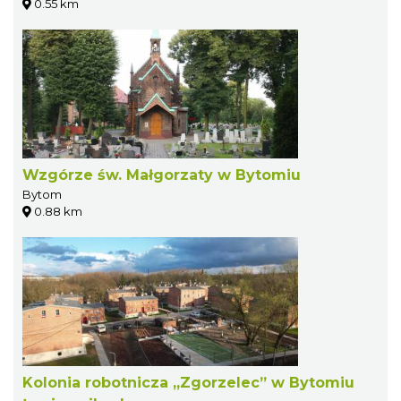
0.55 km
Wzgórze św. Małgorzaty w Bytomiu
Bytom
0.88 km
Kolonia robotnicza „Zgorzelec” w Bytomiu