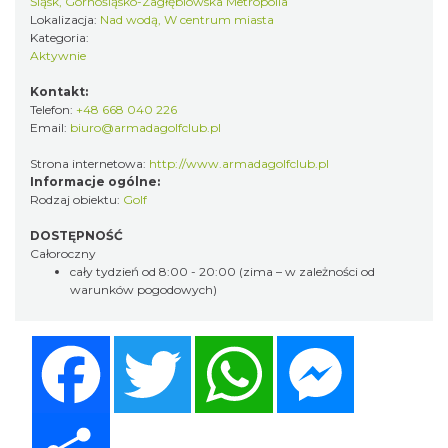
Śląsk, Górnośląsko-Zagłębiowska Metropolia
Lokalizacja:
Nad wodą, W centrum miasta
Kategoria:
Aktywnie
Kontakt:
Telefon:
+48 668 040 226
Email:
biuro@armadagolfclub.pl
Strona internetowa:
http://www.armadagolfclub.pl
Informacje ogólne:
Rodzaj obiektu:
Golf
DOSTĘPNOŚĆ
Całoroczny
cały tydzień od 8:00 - 20:00 (zima – w zależności od
warunków pogodowych)
Facebook
Twitter
WhatsApp
Messenger
Share