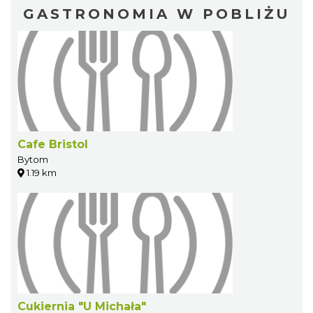
GASTRONOMIA W POBLIŻU
Cafe Bristol
Bytom
1.19 km
Cukiernia "U Michała"