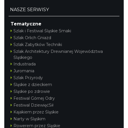
NASZE SERWISY
Tematyczne
Szlak i Festiwal Śląskie Smaki
Szlak Orlich Gniazd
Szlak Zabytków Techniki
Szlak Architektury Drewnianej Województwa
Śląskiego
Industriada
Juromania
Szlak Przyrody
Śląskie z dzieckiem
Śląskie po zdrowie
Festiwal Górnej Odry
Festiwal DziewięćSił
Kajakiem przez Śląskie
Narty w Śląskim
Rowerem przez Śląskie