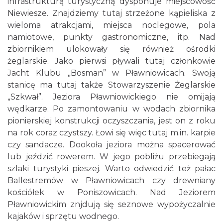
infrastrukturą turystyczną dysponuje miejscowość
Niewiesze. Znajdziemy tutaj strzeżone kąpieliska z
wieloma atrakcjami, miejsca noclegowe, pola
namiotowe, punkty gastronomiczne, itp. Nad
zbiornikiem ulokowały się również ośrodki
żeglarskie. Jako pierwsi pływali tutaj członkowie
Jacht Klubu „Bosman” w Pławniowicach. Swoją
stanicę ma tutaj także Stowarzyszenie Żeglarskie
„Szkwał”. Jeziora Pławniowickiego nie omijają
wędkarze. Po zamontowaniu w wodach zbiornika
pionierskiej konstrukcji oczyszczania, jest on z roku
na rok coraz czystszy. Łowi się więc tutaj m.in. karpie
czy sandacze. Dookoła jeziora można spacerować
lub jeździć rowerem. W jego pobliżu przebiegają
szlaki turystyki pieszej. Warto odwiedzić też pałac
Ballestremów w Pławniowicach czy drewniany
kościółek w Poniszowicach. Nad Jeziorem
Pławniowickim znjdują się seznowe wypożyczalnie
kajaków i sprzętu wodnego.