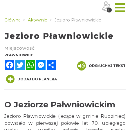
0
Główna
Aktywnie
Jezioro Pławniowickie
Jezioro Pławniowickie
Miejscowość:
PŁAWNIOWICE
Facebook
Twitter
WhatsApp
Messenger
Share
ODSŁUCHAJ TEKST
DODAJ DO PLANERA
O Jeziorze Pałwniowickim
Jezioro Pławniowickie (leżące w gminie Rudziniec)
powstało w pierwszej połowie lat 70. ubiegłego