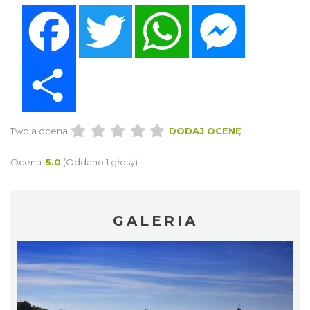
Facebook
Twitter
WhatsApp
Messenger
Share
Twoja ocena:
DODAJ OCENĘ
Ocena:
5.0
(Oddano 1 głosy)
GALERIA