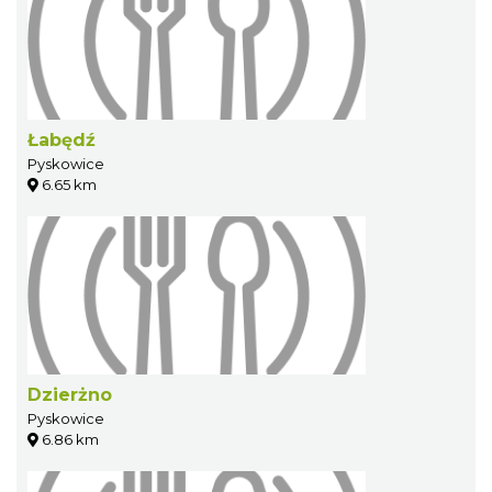
Łabędź
Pyskowice
6.65 km
Dzierżno
Pyskowice
6.86 km