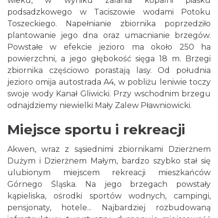
wieku, w wyniku zalania kopalni piasku
podsadzkowego w Taciszowie wodami Potoku
Toszeckiego. Napełnianie zbiornika poprzedziło
plantowanie jego dna oraz umacnianie brzegów.
Powstałe w efekcie jezioro ma około 250 ha
powierzchni, a jego głębokość sięga 18 m. Brzegi
zbiornika częściowo porastają lasy. Od południa
jezioro omija autostrada A4, w pobliżu leniwie toczy
swoje wody Kanał Gliwicki. Przy wschodnim brzegu
odnajdziemy niewielki Mały Zalew Pławniowicki.
Miejsce sportu i rekreacji
Akwen, wraz z sąsiednimi zbiornikami Dzierżnem
Dużym i Dzierżnem Małym, bardzo szybko stał się
ulubionym miejscem rekreacji mieszkańców
Górnego Śląska. Na jego brzegach powstały
kąpieliska, ośrodki sportów wodnych, campingi,
pensjonaty, hotele... Najbardziej rozbudowaną