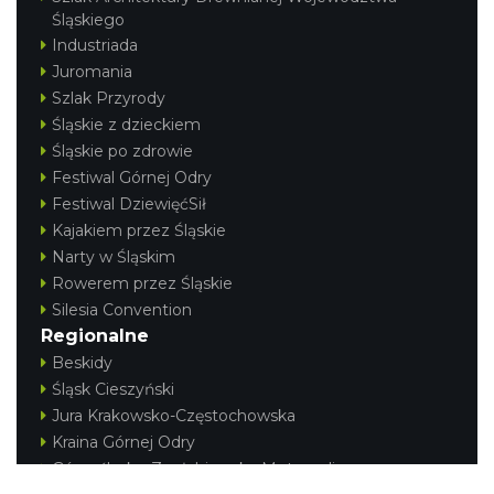
Śląskiego
Industriada
Juromania
Szlak Przyrody
Śląskie z dzieckiem
Śląskie po zdrowie
Festiwal Górnej Odry
Festiwal DziewięćSił
Kajakiem przez Śląskie
Narty w Śląskim
Rowerem przez Śląskie
Silesia Convention
Regionalne
Beskidy
Śląsk Cieszyński
Jura Krakowsko-Częstochowska
Kraina Górnej Odry
Górnośląsko-Zagłębiowska Metropolia