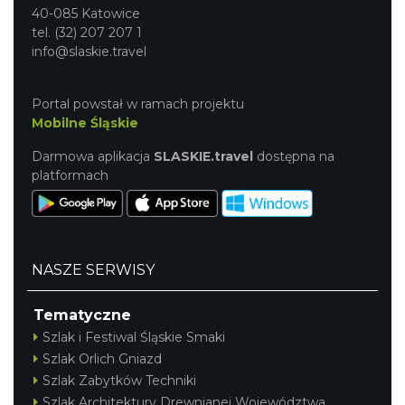
40-085 Katowice
tel. (32) 207 207 1
info@slaskie.travel
Portal powstał w ramach projektu
Mobilne Śląskie
Darmowa aplikacja
SLASKIE.travel
dostępna na
platformach
NASZE SERWISY
Tematyczne
Szlak i Festiwal Śląskie Smaki
Szlak Orlich Gniazd
Szlak Zabytków Techniki
Szlak Architektury Drewnianej Województwa