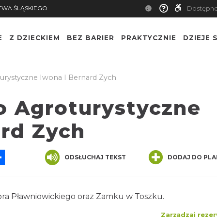
TWA ŚLĄSKIEGO
Dostępn
E
Z DZIECKIEM
BEZ BARIER
PRAKTYCZNIE
DZIEJE S
rystyczne Iwona I Bernard Zych
 Agroturystyczne
ard Zych
App
ssenger
Share
ODSŁUCHAJ TEKST
DODAJ DO PLA
ora Pławniowickiego oraz Zamku w Toszku.
Zarządzaj rezer