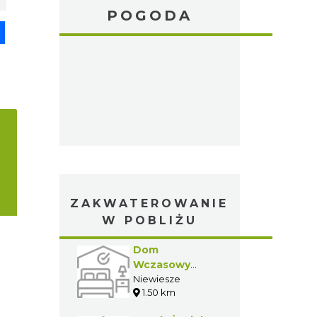
POGODA
pp
senger
Share
ZAKWATEROWANIE
W POBLIŻU
Dom
Wczasowy
"Kolejarz"
Niewiesze
1.50 km