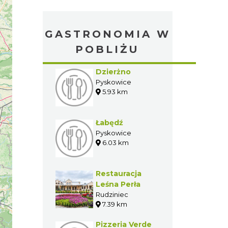
GASTRONOMIA W
POBLIŻU
Dzierżno
Pyskowice
5.93 km
Łabędź
Pyskowice
6.03 km
Restauracja
Leśna Perła
Rudziniec
7.39 km
Pizzeria Verde