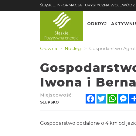
ŚLĄSKIE. INFORMACJA TURYSTYCZNA WOJEWÓDZ
ODKRYJ
AKTYWNI
Główna
Noclegi
Gospodarstwo Agrotu
Gospodarstwo
Iwona i Bern
Miejscowość:
Facebook
Twitter
Whats
Me
SŁUPSKO
Gospodarstwo oddalone o 4 km od jezi