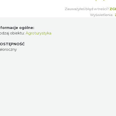
Zauważyłeś błąd w treści?
ZG
Wyświetlenia:
nformacje ogólne:
odzaj obiektu:
Agroturystyka
OSTĘPNOŚĆ
ałoroczny