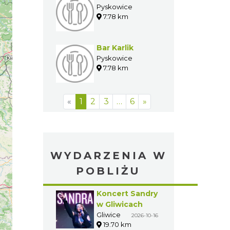
Pyskowice
7.78 km
Bar Karlik
Pyskowice
7.78 km
«
1
2
3
…
6
»
WYDARZENIA W
POBLIŻU
Koncert Sandry
w Gliwicach
Gliwice
2026-10-16
19.70 km