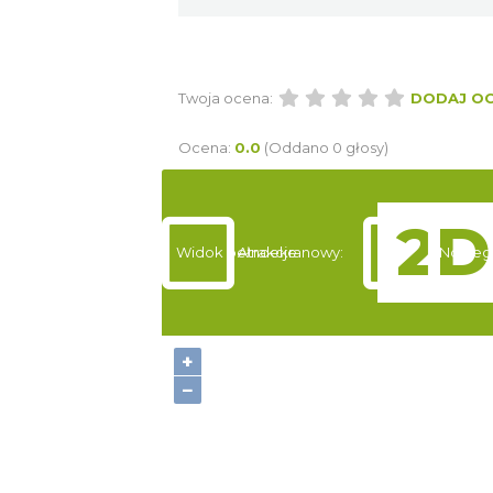
Twoja ocena:
DODAJ O
Ocena:
0.0
(Oddano 0 głosy)
Widok pełnoekranowy:
Atrakcje
Nocleg
+
−