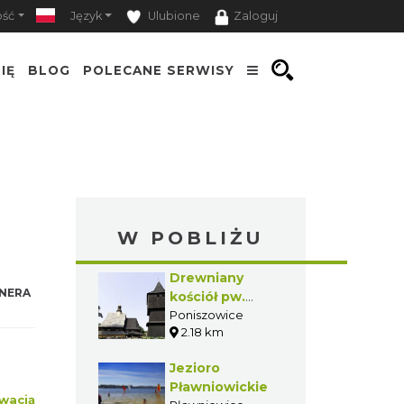
ość
Język
Ulubione
Zaloguj
IĘ
BLOG
POLECANE SERWISY
W POBLIŻU
Drewniany
NERA
kościół pw.
Narodzenia św.
Poniszowice
2.18 km
Jana
Chrzciciela i
Jezioro
Matki Bożej
Pławniowickie
Częstochowskiej
wacją