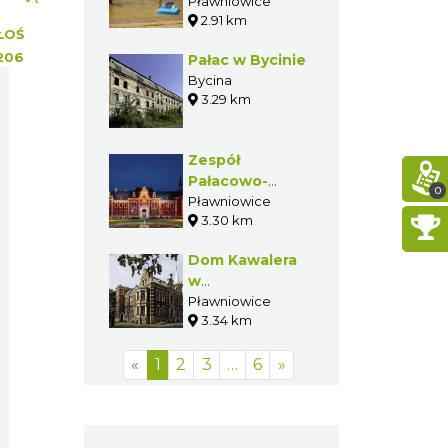
Pławniowice
w
2.91 km
Poniszowicach
ŁOŚ
206
Pałac w Bycinie
Bycina
3.29 km
Zespół
Pałacowo-
0
Parkowy
Pławniowice
3.30 km
Ballestremów
w
Dom Kawalera
Pławniowicach
w
Pławniowicach
Pławniowice
3.34 km
«
1
2
3
…
6
»