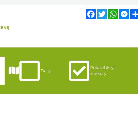
Facebook
Twitter
WhatsA
Mes
CENĘ
Pokaż/Ukryj
i
Trasy
markery