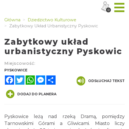
0
Główna
Dziedzictwo Kulturowe
Zabytkowy Układ Urbanistyczny Pyskowic
Zabytkowy układ
urbanistyczny Pyskowic
Miejscowość:
PYSKOWICE
Facebook
Twitter
WhatsApp
Messenger
Share
ODSŁUCHAJ TEKST
DODAJ DO PLANERA
Pyskowice leżą nad rzeką Dramą, pomiędzy
Tarnowskimi Górami a Gliwicami. Miasto liczy