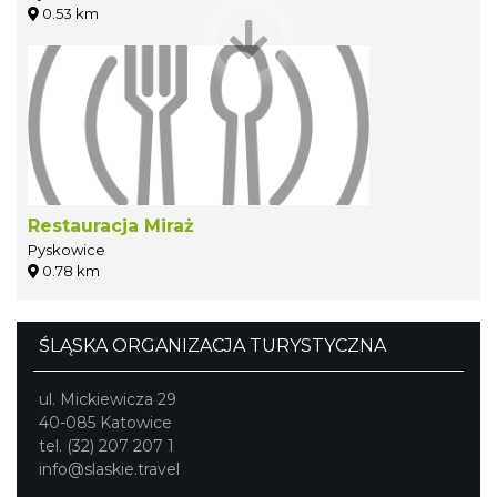
0.53 km
Restauracja Miraż
Pyskowice
0.78 km
ŚLĄSKA ORGANIZACJA TURYSTYCZNA
ul. Mickiewicza 29
40-085 Katowice
tel. (32) 207 207 1
info@slaskie.travel