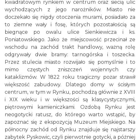
kwadratowym rynkiem w centrum oraz siecią ulic
wychodzących z jego narożników. Miasto nie
doczekało się nigdy otoczenia murami, posiadało za
to ziemne wały i fosę, których pozostałością są
biegnące po owalu ulice Sienkiewicza i ks.
Poniatowskiego. Jako że miejscowość przecinał ze
wschodu na zachód trakt handlowy, ważną rolę
odgrywały dwie bramy: tarnogórska i toszecka.
Przez stulecia miasto rozwijało się pomyślnie i to
mimo częstych zniszczeń wojennych czy
kataklizmów. W 1822 roku tragiczny pożar strawił
większość zabudowy. Dlatego domy w ścisłym
centrum, w tym w Rynku, pochodzą głównie z XVIII
i XIX wieku i w większości są klasycystycznymi,
piętrowymi kamieniczkami. Ozdobą Rynku jest
neogotycki ratusz, do którego warto wstąpić, by
zapoznać się z ekspozycją Muzeum Miejskiego. Na
północny zachód od Rynku znajduje się najstarszy
zabytek Pyskowic, czyli pierwotnie gotycki, a później