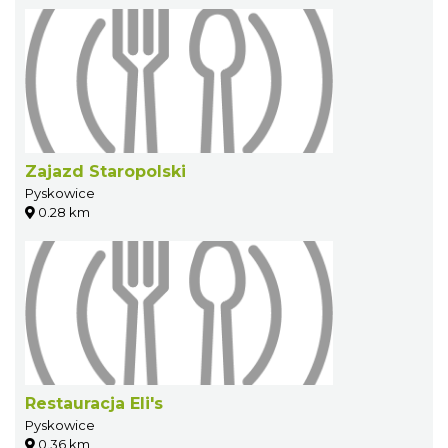
Zajazd Staropolski
Pyskowice
0.28 km
Restauracja Eli's
Pyskowice
0.36 km