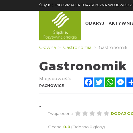
ŚLĄSKIE. INFORMACJA TURYSTYCZNA WOJEWÓDZ
ODKRYJ
AKTYWNI
Główna
Gastronomia
Gastronomik
Gastronomik
Miejscowość:
Facebook
Twitter
Whats
Me
RACHOWICE
-
Twoja ocena:
DODAJ O
Ocena:
0.0
(Oddano 0 głosy)