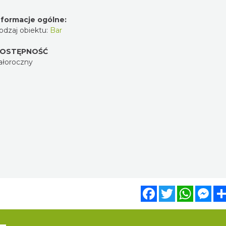
nformacje ogólne:
odzaj obiektu:
Bar
OSTĘPNOŚĆ
ałoroczny
Facebook
Twitter
WhatsA
Mes