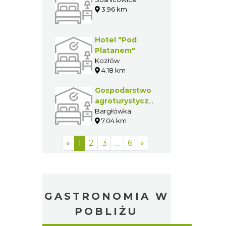
3.96 km
Hotel "Pod
Platanem"
Kozłów
4.18 km
Gospodarstwo
agroturystyczne
Marek
Bargłówka
7.04 km
Czerwiński
«
1
2
3
…
6
»
GASTRONOMIA W
POBLIŻU