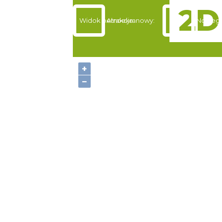
Widok pełnoekranowy:
Atrakcje
Noclegi
+
−