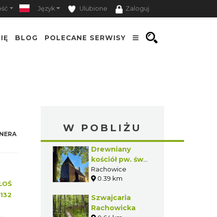
ość
Język
Ulubione
Zaloguj
IĘ
BLOG
POLECANE SERWISY
W POBLIŻU
NERA
Drewniany
kościół pw. św.
Trójcy w
Rachowice
0.39 km
Rachowicach
ŁOŚ
132
Szwajcaria
Rachowicka