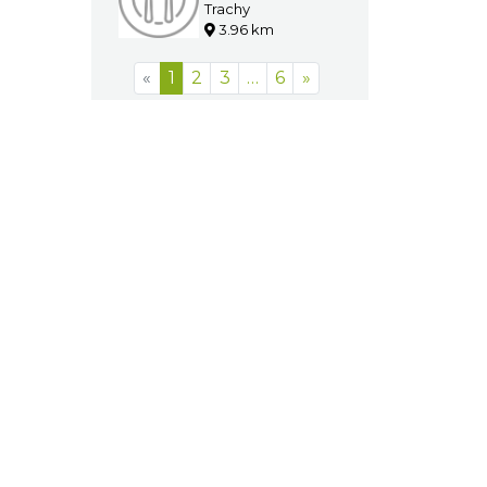
Trachy
3.96 km
«
1
2
3
…
6
»