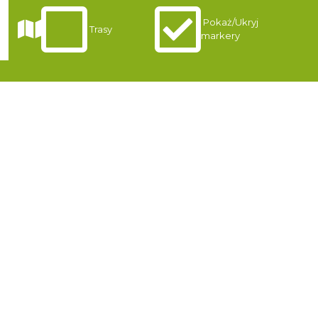
Pokaż/Ukryj
Trasy
markery