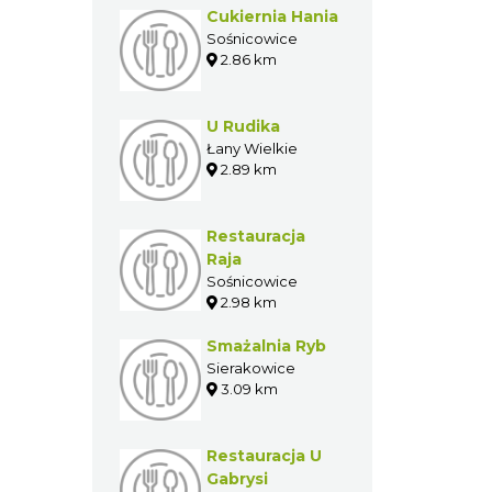
Cukiernia Hania
Sośnicowice
2.86 km
U Rudika
Łany Wielkie
2.89 km
Restauracja
Raja
Sośnicowice
2.98 km
Smażalnia Ryb
Sierakowice
3.09 km
Restauracja U
Gabrysi