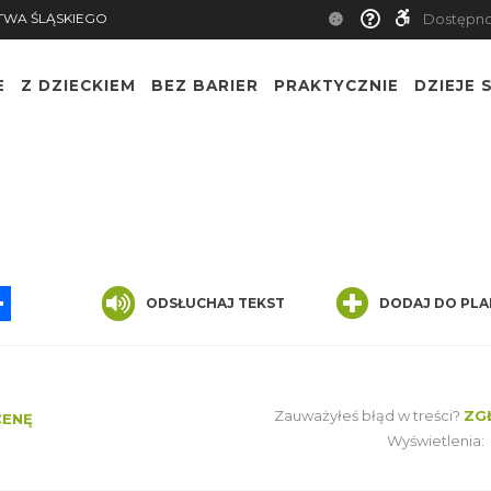
TWA ŚLĄSKIEGO
Dostępn
E
Z DZIECKIEM
BEZ BARIER
PRAKTYCZNIE
DZIEJE S
App
ssenger
Share
ODSŁUCHAJ TEKST
DODAJ DO PLA
Zauważyłeś błąd w treści?
ZG
CENĘ
Wyświetlenia: