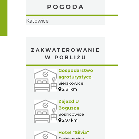
POGODA
Katowice
ZAKWATEROWANIE
W POBLIŻU
Gospodarstwo
agroturystyczne
Dariusz Dylla
Sierakowice
2.81 km
Zajazd U
Bogusza
Sośnicowice
2.97 km
Hotel "Silvia"
Sośnicowice