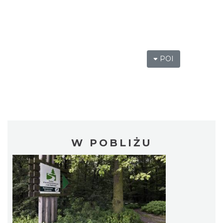
POI
W POBLIŻU