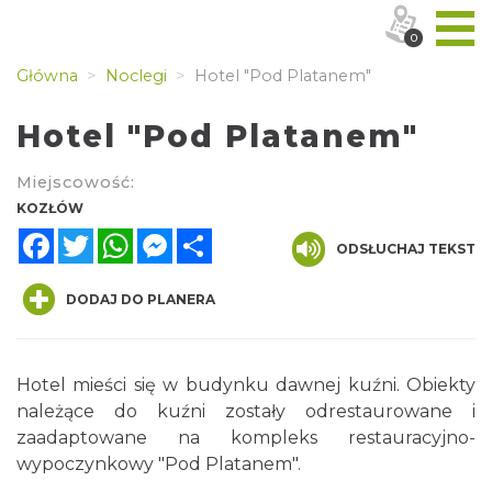
0
Główna
Noclegi
Hotel "Pod Platanem"
Hotel "Pod Platanem"
Miejscowość:
KOZŁÓW
Facebook
Twitter
WhatsApp
Messenger
Share
ODSŁUCHAJ TEKST
DODAJ DO PLANERA
Hotel mieści się w budynku dawnej kuźni. Obiekty
należące do kuźni zostały odrestaurowane i
zaadaptowane na kompleks restauracyjno-
wypoczynkowy "Pod Platanem".