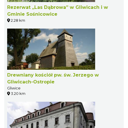
Rezerwat „Las Dąbrowa” w Gliwicach i w
Gminie Sośnicowice
2.28 km
Drewniany kościół pw. św. Jerzego w
Gliwicach-Ostropie
Gliwice
3.20 km