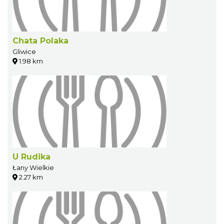
Chata Polaka
Gliwice
1.98 km
U Rudika
Łany Wielkie
2.27 km