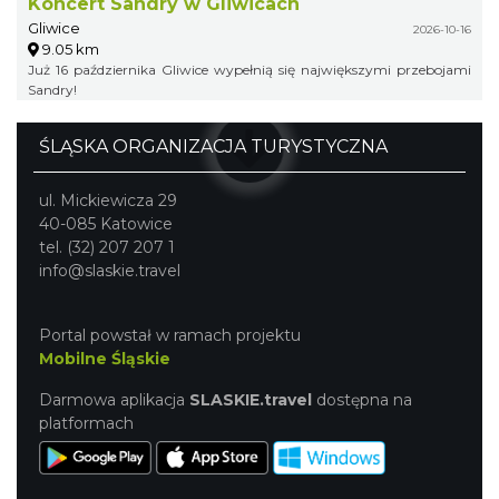
Koncert Sandry w Gliwicach
Gliwice
2026-10-16
9.05 km
Już 16 października Gliwice wypełnią się największymi przebojami
Sandry!
ŚLĄSKA ORGANIZACJA TURYSTYCZNA
ul. Mickiewicza 29
40-085 Katowice
tel. (32) 207 207 1
info@slaskie.travel
Portal powstał w ramach projektu
Mobilne Śląskie
Darmowa aplikacja
SLASKIE.travel
dostępna na
platformach