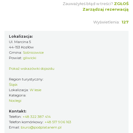
Zauważyłeś błąd w treści?
ZGŁOŚ
Zarządzaj rezerwacją
Wyświetlenia:
127
Lokalizacja:
Ul. Marcina 5
44-153 Kozłów
Gmina:
Sośnicowice
Powiat:
gliwicki
Pokaż wskazówki dojazdu
Region turystyczny:
Śląsk
Lokalizacja:
W lesie
Kategoria:
Noclegi
Kontakt:
Telefon:
+48 322 387 414
Telefon komórkowy:
+48 517 906 163
Email:
biuro@podplatanem.pl