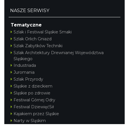
NASZE SERWISY
Tematyczne
Szlak i Festiwal Śląskie Smaki
Szlak Orlich Gniazd
Szlak Zabytków Techniki
Szlak Architektury Drewnianej Województwa
Śląskiego
Industriada
Juromania
Szlak Przyrody
Śląskie z dzieckiem
Śląskie po zdrowie
Festiwal Górnej Odry
Festiwal DziewięćSił
Kajakiem przez Śląskie
Narty w Śląskim
Rowerem przez Śląskie