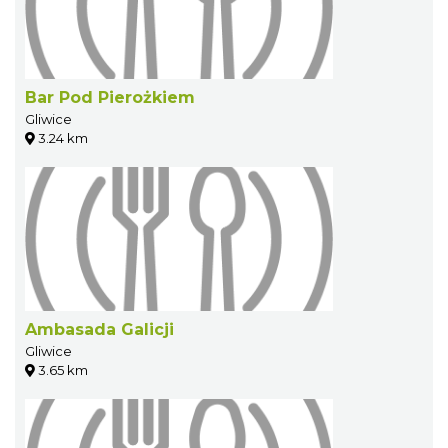
Bar Pod Pierożkiem
Gliwice
3.24 km
Ambasada Galicji
Gliwice
3.65 km