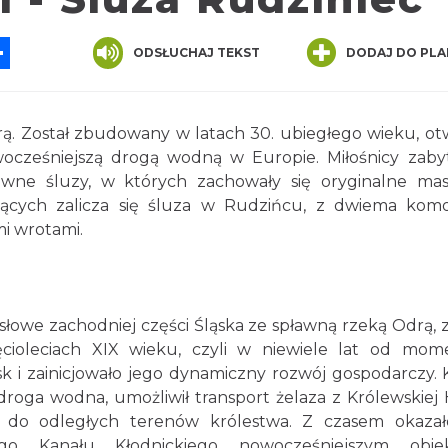
App
ssenger
Share
ODSŁUCHAJ TEKST
DODAJ DO PLA
drą. Został zbudowany w latach 30. ubiegłego wieku, ot
ocześniejszą drogą wodną w Europie. Miłośnicy zab
owne śluzy, w których zachowały się oryginalne ma
sujących zalicza się śluza w Rudzińcu, z dwiema kom
mi wrotami.
słowe zachodniej części Śląska ze spławną rzeką Odrą, z
cioleciach XIX wieku, czyli w niewiele lat od mom
k i zainicjowało jego dynamiczny rozwój gospodarczy. 
droga wodna, umożliwił transport żelaza z Królewskiej 
, do odległych terenów królestwa. Z czasem okazał
ego Kanału Kłodnickiego nowocześniejszym obie