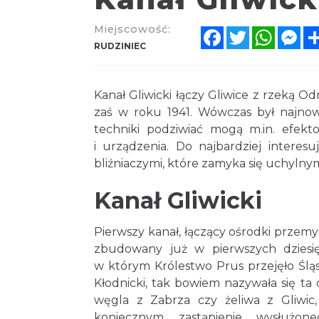
Miejscowość:
Facebook
Twitter
Whats
Me
RUDZINIEC
Kanał Gliwicki łączy Gliwice z rzeką O
zaś w roku 1941. Wówczas był najnow
techniki podziwiać mogą m.in. efekt
i urządzenia. Do najbardziej intere
bliźniaczymi, które zamyka się uchylny
Kanał Gliwicki
Pierwszy kanał, łączący ośrodki przemy
zbudowany już w pierwszych dziesię
w którym Królestwo Prus przejęło Śląs
Kłodnicki, tak bowiem nazywała się ta 
węgla z Zabrza czy żeliwa z Gliwic
koniecznym zastąpienie wysłużon