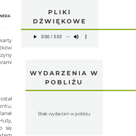
PLIKI
NERA
DŹWIĘKOWE
warty
ytków
szyny
orami
WYDARZENIA W
POBLIŻU
ostał
entu,
Kanał
Brak wydarzeń w pobliżu
Huty,
o się
ktem