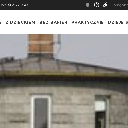
TWA ŚLĄSKIEGO
Dostępn
E
Z DZIECKIEM
BEZ BARIER
PRAKTYCZNIE
DZIEJE S