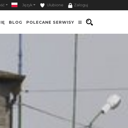
ość
Język
Ulubione
Zaloguj
IĘ
BLOG
POLECANE SERWISY