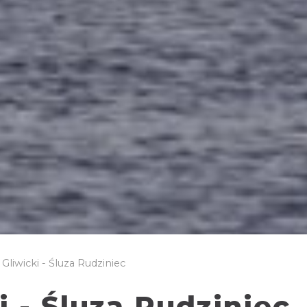
Gliwicki - Śluza Rudziniec
i - Śluza Rudziniec