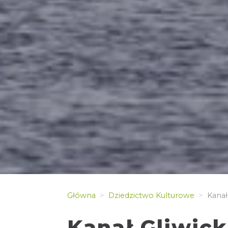
Główna
Dziedzictwo Kulturowe
Kanał 
Kanał Gliwick