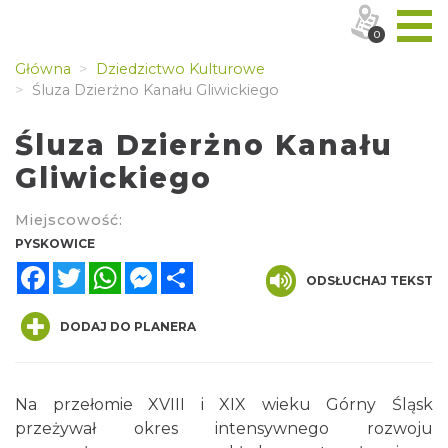
0
Główna
Dziedzictwo Kulturowe
Śluza Dzierżno Kanału Gliwickiego
Śluza Dzierżno Kanału
Gliwickiego
Miejscowość:
PYSKOWICE
Facebook
Twitter
WhatsApp
Messenger
Share
ODSŁUCHAJ TEKST
DODAJ DO PLANERA
Na przełomie XVIII i XIX wieku Górny Śląsk
przeżywał okres intensywnego rozwoju