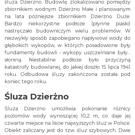
śluza Dzierżno. Budowlę zlokalizowano pomiędzy
zbiornikiem wodnym Dzierżno Małe i planowanym
na lata późniejsze zbiornikiem Dzierżno Duże.
Bardzo niekorzystne podłoże (płynne piaski)
nastręczało budowniczym wielu problemów. W
niezwykły sposób zapobiegano napływowi wody do
głębokich wykopów, w których posadowione były
fundamenty budowli - wykopy uszczelniane były…
słoniną. Niestabilne podłoże było przyczyną
katastrofy budowlanej, do jakiej doszło 15 lipca 1941
roku. Odbudowa śluzy zakończona została pod
koniec tego roku.
Śluza Dzierżno
Śluza Dzierżno umożliwia pokonanie różnicy
poziomów wody wynoszącej 10,2 m, co daje jej
czwarte miejsce na liście najwyższych śluz w Polsce.
Obiekt zaliczany jest do tzw. śluz szybowych. Dwie