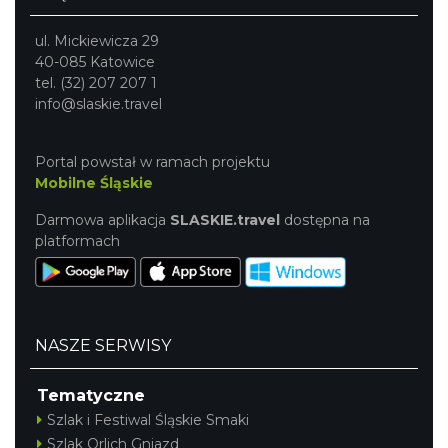
ul. Mickiewicza 29
40-085 Katowice
tel. (32) 207 207 1
info@slaskie.travel
Portal powstał w ramach projektu
Mobilne Śląskie
Darmowa aplikacja
SLASKIE.travel
dostępna na
platformach
NASZE SERWISY
Tematyczne
Szlak i Festiwal Śląskie Smaki
Szlak Orlich Gniazd