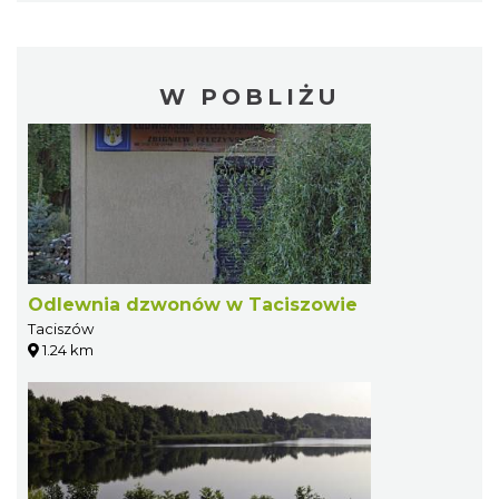
W POBLIŻU
Odlewnia dzwonów w Taciszowie
Taciszów
1.24 km