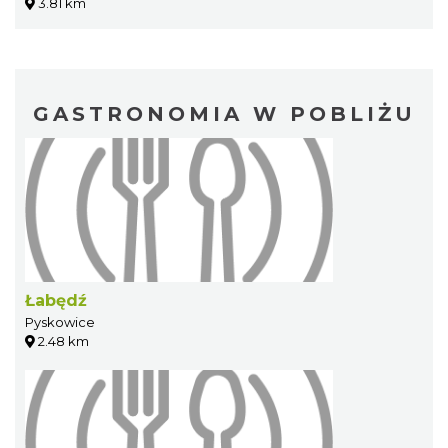
3.81 km
GASTRONOMIA W POBLIŻU
Łabędź
Pyskowice
2.48 km