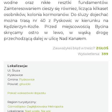
wodne oraz nikłe resztki fundamentów.
Zainteresowaniem cieszy się również, licząca kilkaset
osobników, kolonia kormoranów. Do śluzy dojechać
można trasą nr 40 z Pyskowic w kierunku na
Kędzierzyn-Koźle. Przed miejscowością Bycina
skręcamy ostro w lewo, w wąską drogę
przechodzącą dalej w ulicę Nad Kanałem.
Zauważyłeś błąd w treści?
ZGŁOŚ
Wyświetlenia:
399
Lokalizacja:
Ul. Śluza
Pyskowice
Gmina:
Pyskowice
Powiat:
gliwicki
Pokaż wskazówki dojazdu
Region turystyczny:
Górnośląsko-Zagłębiowska Metropolia
Lokalizacja:
Nad wodą, Na wsi