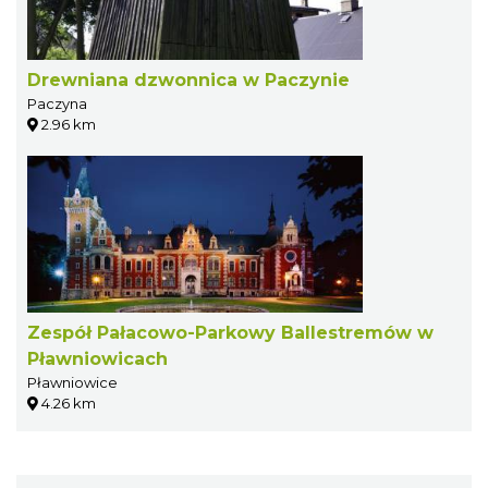
Drewniana dzwonnica w Paczynie
Paczyna
2.96 km
Zespół Pałacowo-Parkowy Ballestremów w
Pławniowicach
Pławniowice
4.26 km