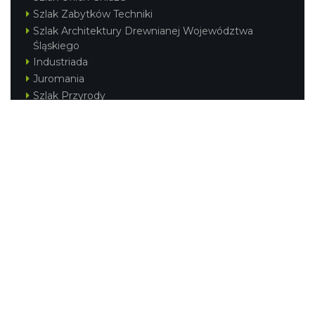
Szlak Zabytków Techniki
Szlak Architektury Drewnianej Województwa
Śląskiego
Industriada
Juromania
Szlak Przyrody
Śląskie z dzieckiem
Śląskie po zdrowie
Festiwal Górnej Odry
Festiwal DziewięćSił
Kajakiem przez Śląskie
Narty w Śląskim
Rowerem przez Śląskie
Silesia Convention
Regionalne
Beskidy
Śląsk Cieszyński
Jura Krakowsko-Częstochowska