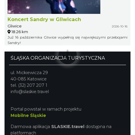
Koncert Sandry w Gliwicach
Gliwice
2026-10-16
18.26 km
Już 16 października Gliwice wypełnią się największymi przebojami
Sandry!
ŚLĄSKA ORGANIZACJA TURYSTYCZNA
ul. Mickiewicza 29
40-085 Katowice
tel. (32) 207 207 1
info@slaskie.travel
Portal powstał w ramach projektu
Mobilne Śląskie
Darmowa aplikacja
SLASKIE.travel
dostępna na
platformach