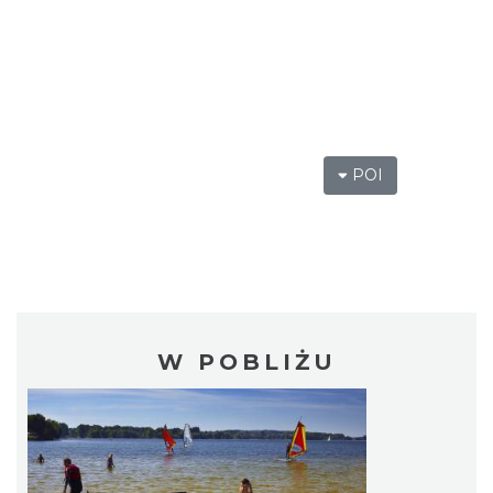
POI
W POBLIŻU