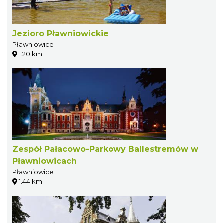
Jezioro Pławniowickie
Pławniowice
1.20 km
Zespół Pałacowo-Parkowy Ballestremów w
Pławniowicach
Pławniowice
1.44 km