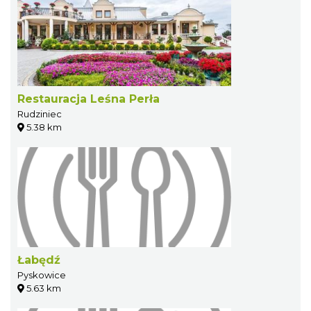
Restauracja Leśna Perła
Rudziniec
5.38 km
Łabędź
Pyskowice
5.63 km