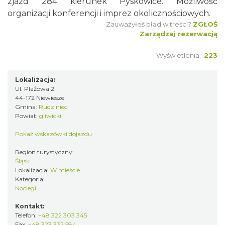
zjazd 284 kierunek Pyskowice. Możliwość
organizacji konferencji i imprez okolicznościowych.
Zauważyłeś błąd w treści?
ZGŁOŚ
Zarządzaj rezerwacją
Wyświetlenia:
223
Lokalizacja:
Ul. Plażowa 2
44-172 Niewiesze
Gmina:
Rudziniec
Powiat:
gliwicki
Pokaż wskazówki dojazdu
Region turystyczny:
Śląsk
Lokalizacja:
W mieście
Kategoria:
Noclegi
Kontakt:
Telefon:
+48 322 303 345
Fax:
+48 323 332 584