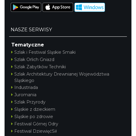
NASZE SERWISY
Tematyczne
Szlak i Festiwal Śląskie Smaki
Szlak Orlich Gniazd
Szlak Zabytków Techniki
Szlak Architektury Drewnianej Województwa
Śląskiego
Industriada
Juromania
Szlak Przyrody
Śląskie z dzieckiem
Śląskie po zdrowie
Festiwal Górnej Odry
Festiwal DziewięćSił