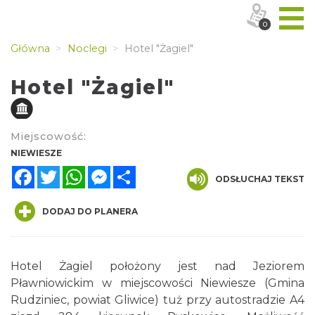
0
Główna
Noclegi
Hotel "Żagiel"
Hotel "Żagiel"
Miejscowość:
NIEWIESZE
Facebook
Twitter
WhatsApp
Messenger
Share
ODSŁUCHAJ TEKST
DODAJ DO PLANERA
Hotel Żagiel położony jest nad Jeziorem
Pławniowickim w miejscowości Niewiesze (Gmina
Rudziniec, powiat Gliwice) tuż przy autostradzie A4