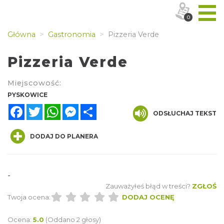
0
Główna
Gastronomia
Pizzeria Verde
Pizzeria Verde
Miejscowość:
PYSKOWICE
Facebook
Twitter
WhatsApp
Messenger
Share
ODSŁUCHAJ TEKST
DODAJ DO PLANERA
-
Zauważyłeś błąd w treści?
ZGŁOŚ
Twoja ocena:
DODAJ OCENĘ
Ocena:
5.0
(Oddano 2 głosy)