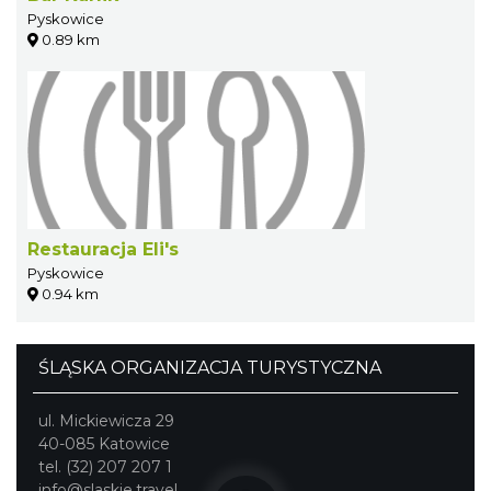
Pyskowice
0.89 km
Restauracja Eli's
Pyskowice
0.94 km
ŚLĄSKA ORGANIZACJA TURYSTYCZNA
ul. Mickiewicza 29
40-085 Katowice
tel. (32) 207 207 1
info@slaskie.travel