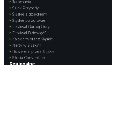
Juromania
Szlak Przyrody
Śląskie z dzieckiem
Śląskie po zdrowie
Festiwal Górnej Odry
Festiwal DziewięćSił
Kajakiem przez Śląskie
Narty w Śląskim
Rowerem przez Śląskie
Silesia Convention
Regionalne
Beskidy
Śląsk Cieszyński
Jura Krakowsko-Częstochowska
Kraina Górnej Odry
Górnośląsko-Zagłębiowska Metropolia
KONTAKT
|
PUNKTY IT
|
POLITYKA
PRYWATNOŚCI