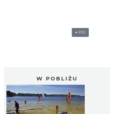
POI
W POBLIŻU