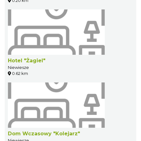
0.20 km
Hotel "Żagiel"
Niewiesze
0.62 km
Dom Wczasowy "Kolejarz"
Niewiesze