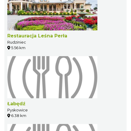
Restauracja Leśna Perła
Rudziniec
5.56 km
Łabędź
Pyskowice
6.38 km