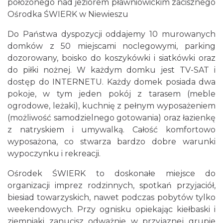
położonego nad jeziorem pławniowickim zacisznego
Ośrodka ŚWIERK w Niewieszu
Do Państwa dyspozycji oddajemy 10 murowanych
domków z 50 miejscami noclegowymi, parking
dozorowany, boisko do koszykówki i siatkówki oraz
do piłki nożnej. W każdym domku jest TV-SAT i
dostęp do INTERNETU. Każdy domek posiada dwa
pokoje, w tym jeden pokój z tarasem (meble
ogrodowe, leżaki), kuchnię z pełnym wyposażeniem
(możliwość samodzielnego gotowania) oraz łazienkę
z natryskiem i umywalką. Całość komfortowo
wyposażona, co stwarza bardzo dobre warunki
wypoczynku i rekreacji.
Ośrodek ŚWIERK to doskonałe miejsce do
organizacji imprez rodzinnych, spotkań przyjaciół,
biesiad towarzyskich, nawet podczas pobytów tylko
weekendowych. Przy ognisku opiekając kiełbaski i
ziemniaki zanucisz odważnie w przyjaznej grupie