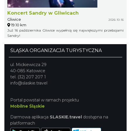
Koncert Sandry w Gliwicach
Gliwice
2026-10-16
19.10 km
Już 16 października Gliwice wypełnią się największymi przebojami
Sandry!
ŚLĄSKA ORGANIZACJA TURYSTYCZNA
ul. Mickiewicza 29
40-085 Katowice
tel. (32) 207 207 1
info@slaskie.travel
Portal powstał w ramach projektu
Mobilne Śląskie
Darmowa aplikacja
SLASKIE.travel
dostępna na
platformach