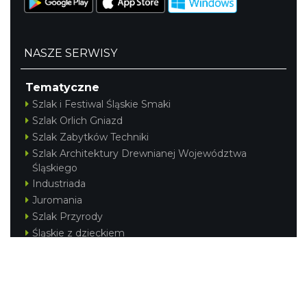
NASZE SERWISY
Tematyczne
Szlak i Festiwal Śląskie Smaki
Szlak Orlich Gniazd
Szlak Zabytków Techniki
Szlak Architektury Drewnianej Województwa
Śląskiego
Industriada
Juromania
Szlak Przyrody
Śląskie z dzieckiem
Śląskie po zdrowie
Festiwal Górnej Odry
Festiwal DziewięćSił
Kajakiem przez Śląskie