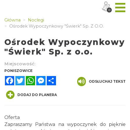
0
Główna
Noclegi
Ośrodek Wypoczynkowy "Świerk" Sp. Z O.o.
Ośrodek Wypoczynkowy
"Świerk" Sp. z o.o.
Miejscowość:
PONISZOWICE
Facebook
Twitter
WhatsApp
Messenger
Share
ODSŁUCHAJ TEKST
DODAJ DO PLANERA
Oferta
Zapraszamy Państwa na wypoczynek do pięknie