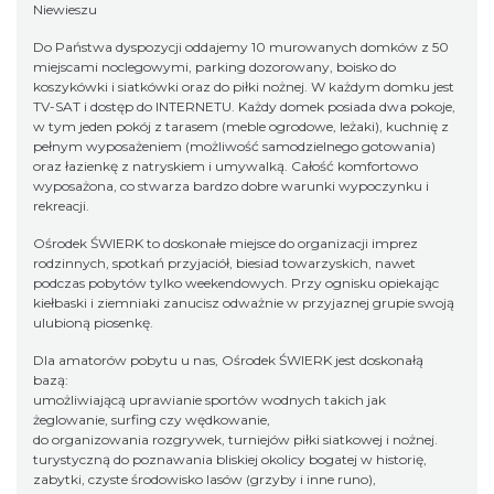
Niewieszu
Do Państwa dyspozycji oddajemy 10 murowanych domków z 50
miejscami noclegowymi, parking dozorowany, boisko do
koszykówki i siatkówki oraz do piłki nożnej. W każdym domku jest
TV-SAT i dostęp do INTERNETU. Każdy domek posiada dwa pokoje,
w tym jeden pokój z tarasem (meble ogrodowe, leżaki), kuchnię z
pełnym wyposażeniem (możliwość samodzielnego gotowania)
oraz łazienkę z natryskiem i umywalką. Całość komfortowo
wyposażona, co stwarza bardzo dobre warunki wypoczynku i
rekreacji.
Ośrodek ŚWIERK to doskonałe miejsce do organizacji imprez
rodzinnych, spotkań przyjaciół, biesiad towarzyskich, nawet
podczas pobytów tylko weekendowych. Przy ognisku opiekając
kiełbaski i ziemniaki zanucisz odważnie w przyjaznej grupie swoją
ulubioną piosenkę.
Dla amatorów pobytu u nas, Ośrodek ŚWIERK jest doskonałą
bazą:
umożliwiającą uprawianie sportów wodnych takich jak
żeglowanie, surfing czy wędkowanie,
do organizowania rozgrywek, turniejów piłki siatkowej i nożnej.
turystyczną do poznawania bliskiej okolicy bogatej w historię,
zabytki, czyste środowisko lasów (grzyby i inne runo),