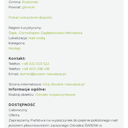
Gmina:
Rudziniec
Powiat:
gliwicki
Pokaż wskazówki dojazdu
Region turystyczny:
Śląsk, Górnośląsko-Zagłębiowska Metropolia
Lokalizacja:
Nad wodą
Kategoria:
Noclegi
Kontakt:
Telefon:
+48 322 303 522
Telefon:
+48 600 258 418
Email:
domki@swierk-niewiesze.pl
Strona internetowa:
http://swierk-niewiesze.pl
Informacje ogólne:
Rodzaj obiektu:
Ośrodki wypoczynkowe
DOSTĘPNOŚĆ
Całoroczny
Oferta
Zapraszamy Państwa na wypoczynek do pięknie położonego nad
jeziorem pławniowickim zacisznego Ośrodka ŚWIERK w