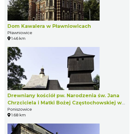
Dom Kawalera w Pławniowicach
Pławniowice
1.46 km
Drewniany kościół pw. Narodzenia św. Jana
Chrzciciela i Matki Bożej Częstochowskiej w
Poniszowice
Poniszowicach
1.68 km