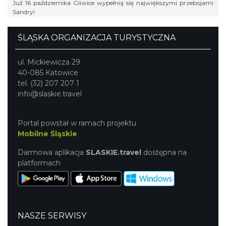
Już 16 października Gliwice wypełnią się największymi przebojami
Sandry!
ŚLĄSKA ORGANIZACJA TURYSTYCZNA
ul. Mickiewicza 29
40-085 Katowice
tel. (32) 207 207 1
info@slaskie.travel
Portal powstał w ramach projektu
Mobilne Śląskie
Darmowa aplikacja
SLASKIE.travel
dostępna na
platformach
NASZE SERWISY