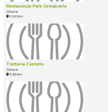
Restauracja Park Szwajcaria
Gliwice
0.00 km
Trattoria Castello
Gliwice
0.65 km