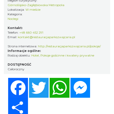
Region turystyczny:
Górnośląsko-Zagłębiowska Metropolia
Lokalizacja:
W mieście
Kategoria:
Noclegi
Kontakt:
Telefon:
+48 660 452 291
Email:
kontakt@restauracjaparkszwajcaria.pl
Strona internetowa:
http://restauracjaparkszwajcaria.pl/pokoje/
Informacje ogólne:
Rodzaj obiektu:
Hotel
,
Pokoje gościnne i kwatery prywatne
DOSTĘPNOŚĆ
Całoroczny
Facebook
Twitter
WhatsApp
Messenger
Share