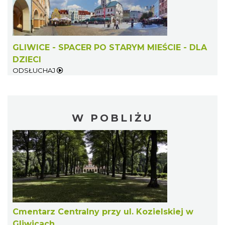
GLIWICE - SPACER PO STARYM MIEŚCIE - DLA
DZIECI
ODSŁUCHAJ
W POBLIŻU
Cmentarz Centralny przy ul. Kozielskiej w
Gliwicach