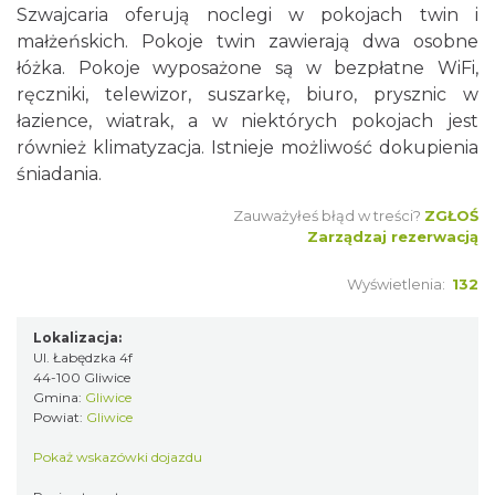
Szwajcaria oferują noclegi w pokojach twin i
małżeńskich. Pokoje twin zawierają dwa osobne
łóżka. Pokoje wyposażone są w bezpłatne WiFi,
ręczniki, telewizor, suszarkę, biuro, prysznic w
łazience, wiatrak, a w niektórych pokojach jest
również klimatyzacja. Istnieje możliwość dokupienia
śniadania.
Zauważyłeś błąd w treści?
ZGŁOŚ
Zarządzaj rezerwacją
Wyświetlenia:
132
Lokalizacja:
Ul. Łabędzka 4f
44-100 Gliwice
Gmina:
Gliwice
Powiat:
Gliwice
Pokaż wskazówki dojazdu