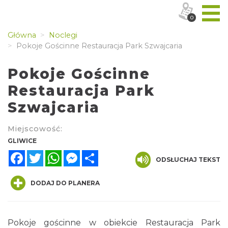
0
Główna
Noclegi
Pokoje Gościnne Restauracja Park Szwajcaria
Pokoje Gościnne
Restauracja Park
Szwajcaria
Miejscowość:
GLIWICE
Facebook
Twitter
WhatsApp
Messenger
Share
ODSŁUCHAJ TEKST
DODAJ DO PLANERA
Pokoje gościnne w obiekcie Restauracja Park