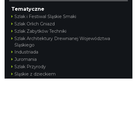
Tematyczne
Szlak i Festiwal Śląskie Smaki
Szlak Orlich Gniazd
Szlak Zabytków Techniki
Szlak Architektury Drewnianej Województwa
Śląskiego
Industriada
Juromania
Szlak Przyrody
Śląskie z dzieckiem
Śląskie po zdrowie
Festiwal Górnej Odry
Festiwal DziewięćSił
Kajakiem przez Śląskie
Narty w Śląskim
Rowerem przez Śląskie
Silesia Convention
Regionalne