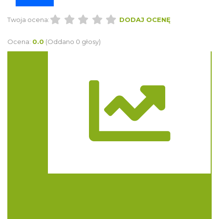
Twoja ocena:
DODAJ OCENĘ
Ocena:
0.0
(Oddano 0 głosy)
Trasa