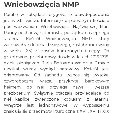
Wniebowzięcia NMP
Parafię w Łabędach erygowano prawdopodobnie
już w XIII wieku. Informacje o pierwszym kościele
pod wezwaniem Wniebowzięcia Najświętszej Marii
Panny pochodzą natomiast z początku następnego
stulecia. Kościół Wniebowzięcia NMP, który
zachował się do dnia dzisiejszego, został zbudowany
w wieku XV, z ciosów kamiennych i cegły. Do
gruntownej przebudowy doszło w latach 1716-1719,
dzięki pieniądzom Jana Bernarda Welczka. Gmach
uzyskał wtedy wygląd barokowy. Kościół jest
orientowany. Od zachodu wznosi się wysoka,
czworoboczna wieża, przykryta barokowym
hełmem; do niej przylega nawa i węższe
prezbiterium. Świątynię otaczają przylegające do
niej kaplice, zwieńczone kopułami z latarnią.
Wnętrze jest jednonawowe. W wyposażeniu
znajdują się przedmioty liturgiczne z XVII, XVIII i XIX