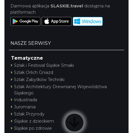
Darmowa aplikacja
SLASKIE.travel
dostępna na
platformach
NASZE SERWISY
Tematyczne
Szlak i Festiwal Śląskie Smaki
Szlak Orlich Gniazd
Szlak Zabytków Techniki
Szlak Architektury Drewnianej Województwa
Śląskiego
Industriada
Juromania
Szlak Przyrody
Śląskie z dzieckiem
Śląskie po zdrowie