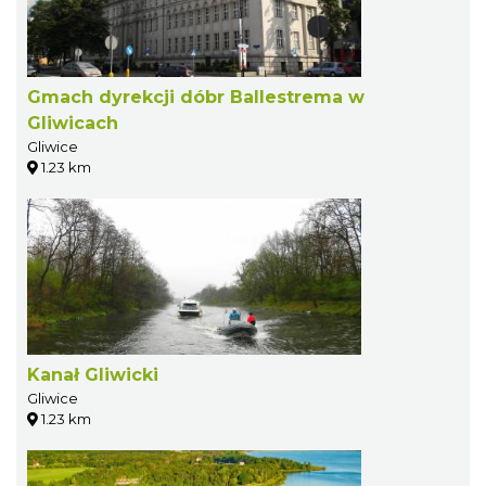
Gmach dyrekcji dóbr Ballestrema w
Gliwicach
Gliwice
1.23 km
Kanał Gliwicki
Gliwice
1.23 km