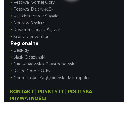
Festiwal Górnej Odry
Festiwal DziewięćSił
Kajakiem przez Śląskie
Narty w Śląskim
Rowerem przez Śląskie
Silesia Convention
Regionalne
Beskidy
Śląsk Cieszyński
Jura Krakowsko-Częstochowska
Kraina Górnej Odry
Górnośląsko-Zagłębiowska Metropolia
KONTAKT
|
PUNKTY IT
|
POLITYKA
PRYWATNOŚCI