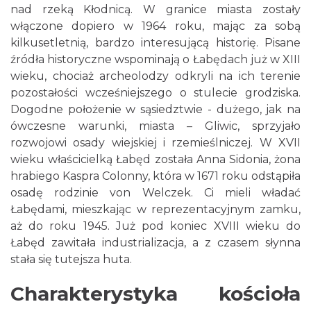
nad rzeką Kłodnicą. W granice miasta zostały
włączone dopiero w 1964 roku, mając za sobą
kilkusetletnią, bardzo interesującą historię. Pisane
źródła historyczne wspominają o Łabędach już w XIII
wieku, chociaż archeolodzy odkryli na ich terenie
pozostałości wcześniejszego o stulecie grodziska.
Dogodne położenie w sąsiedztwie - dużego, jak na
ówczesne warunki, miasta – Gliwic, sprzyjało
rozwojowi osady wiejskiej i rzemieślniczej. W XVII
wieku właścicielką Łabęd została Anna Sidonia, żona
hrabiego Kaspra Colonny, która w 1671 roku odstąpiła
osadę rodzinie von Welczek. Ci mieli władać
Łabędami, mieszkając w reprezentacyjnym zamku,
aż do roku 1945. Już pod koniec XVIII wieku do
Łabęd zawitała industrializacja, a z czasem słynna
stała się tutejsza huta.
Charakterystyka kościoła