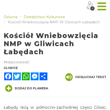
0
Główna
Dziedzictwo Kulturowe
Kościół Wniebowzięcia NMP W Gliwicach Łabędach
Kościół Wniebowzięcia
NMP w Gliwicach
Łabędach
Miejscowość:
GLIWICE
Facebook
Twitter
WhatsApp
Messenger
Share
ODSŁUCHAJ TEKST
DODAJ DO PLANERA
Łabędy leżą w północno-zachodniej części Gliwic,