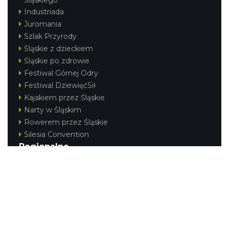
Industriada
Juromania
Szlak Przyrody
Śląskie z dzieckiem
Śląskie po zdrowie
Festiwal Górnej Odry
Festiwal DziewięćSił
Kajakiem przez Śląskie
Narty w Śląskim
Rowerem przez Śląskie
Silesia Convention
Regionalne
Beskidy
Śląsk Cieszyński
Jura Krakowsko-Częstochowska
Kraina Górnej Odry
Górnośląsko-Zagłębiowska Metropolia