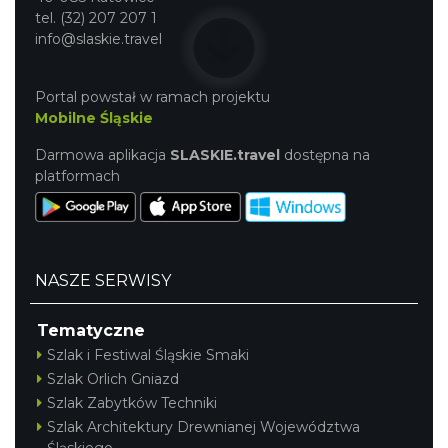
tel. (32) 207 207 1
info@slaskie.travel
Portal powstał w ramach projektu
Mobilne Śląskie
Darmowa aplikacja
SLASKIE.travel
dostępna na
platformach
NASZE SERWISY
Tematyczne
Szlak i Festiwal Śląskie Smaki
Szlak Orlich Gniazd
Szlak Zabytków Techniki
Szlak Architektury Drewnianej Województwa
Śląskiego