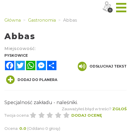
0
Główna
Gastronomia
Abbas
Abbas
Miejscowość:
PYSKOWICE
Facebook
Twitter
WhatsApp
Messenger
Share
ODSŁUCHAJ TEKST
DODAJ DO PLANERA
Specjalność zakładu - naleśniki.
Zauważyłeś błąd w treści?
ZGŁOŚ
Twoja ocena:
DODAJ OCENĘ
Ocena:
0.0
(Oddano 0 głosy)