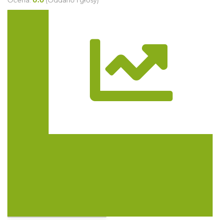
Ocena:
0.0
(Oddano 1 głosy)
Trasa