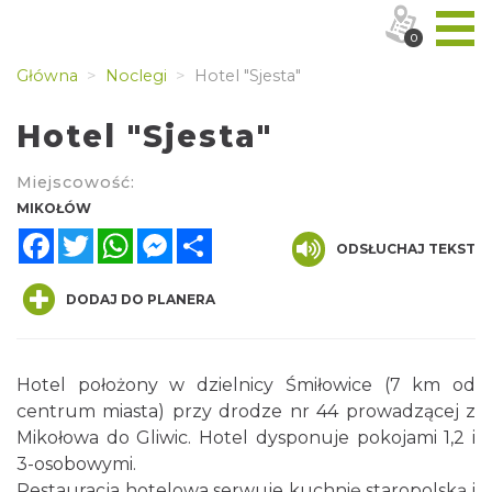
0
Główna
Noclegi
Hotel "Sjesta"
Hotel "Sjesta"
Miejscowość:
MIKOŁÓW
Facebook
Twitter
WhatsApp
Messenger
Share
ODSŁUCHAJ TEKST
DODAJ DO PLANERA
Hotel położony w dzielnicy Śmiłowice (7 km od
centrum miasta) przy drodze nr 44 prowadzącej z
Mikołowa do Gliwic. Hotel dysponuje pokojami 1,2 i
3-osobowymi.
Restauracja hotelowa serwuje kuchnię staropolską i