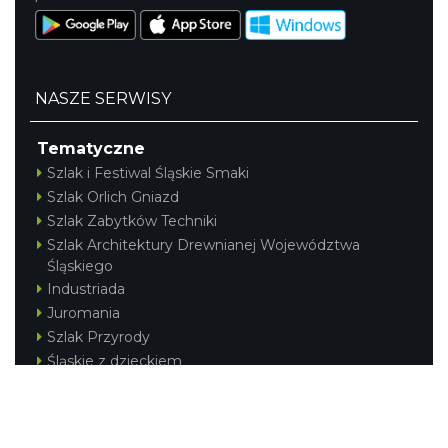
NASZE SERWISY
Tematyczne
Szlak i Festiwal Śląskie Smaki
Szlak Orlich Gniazd
Szlak Zabytków Techniki
Szlak Architektury Drewnianej Województwa
Śląskiego
Industriada
Juromania
Szlak Przyrody
Śląskie z dzieckiem
Śląskie po zdrowie
Festiwal Górnej Odry
Festiwal DziewięćSił