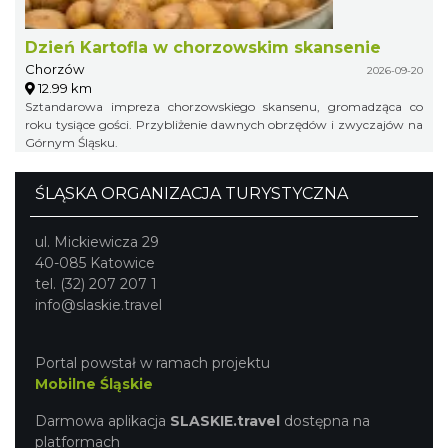
Dzień Kartofla w chorzowskim skansenie
Chorzów
2026-09-20
12.99 km
Sztandarowa impreza chorzowskiego skansenu, gromadząca co
roku tysiące gości. Przybliżenie dawnych obrzędów i zwyczajów na
Górnym Śląsku.
ŚLĄSKA ORGANIZACJA TURYSTYCZNA
ul. Mickiewicza 29
40-085 Katowice
tel. (32) 207 207 1
info@slaskie.travel
Portal powstał w ramach projektu
Mobilne Śląskie
Darmowa aplikacja
SLASKIE.travel
dostępna na
platformach