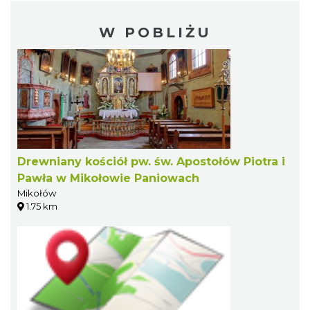
W POBLIŻU
Drewniany kościół pw. św. Apostołów Piotra i
Pawła w Mikołowie Paniowach
Mikołów
1.75 km