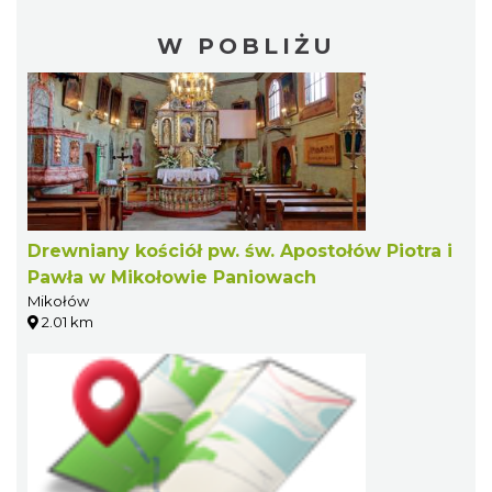
W POBLIŻU
Drewniany kościół pw. św. Apostołów Piotra i
Pawła w Mikołowie Paniowach
Mikołów
2.01 km