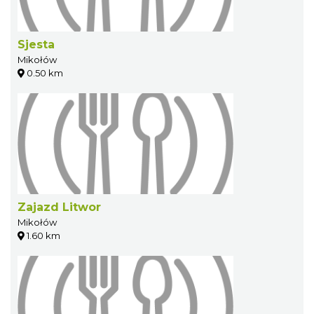
Sjesta
Mikołów
0.50 km
Zajazd Litwor
Mikołów
1.60 km