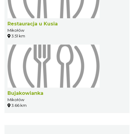
Restauracja u Kusia
Mikołów
3.51 km
Bujakowianka
Mikołów
3.66 km