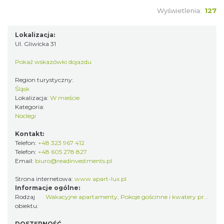
Wyświetlenia:
127
Lokalizacja:
Ul. Gliwicka 31
Pokaż wskazówki dojazdu
Region turystyczny:
Śląsk
Lokalizacja:
W mieście
Kategoria:
Noclegi
Kontakt:
Telefon:
+48 323 967 412
Telefon:
+48 605 278 827
Email:
biuro@readinvestments.pl
Strona internetowa:
www.apart-lux.pl
Informacje ogólne:
Rodzaj
Wakacyjne apartamenty
,
Pokoje gościnne i kwatery prywatne
obiektu:
DOSTĘPNOŚĆ