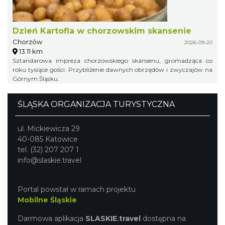
Dzień Kartofla w chorzowskim skansenie
Chorzów
2026-09-20
13.11 km
Sztandarowa impreza chorzowskiego skansenu, gromadząca co
roku tysiące gości. Przybliżenie dawnych obrzędów i zwyczajów na
Górnym Śląsku.
ŚLĄSKA ORGANIZACJA TURYSTYCZNA
ul. Mickiewicza 29
40-085 Katowice
tel. (32) 207 207 1
info@slaskie.travel
Portal powstał w ramach projektu
Mobilne Śląskie
Darmowa aplikacja
SLASKIE.travel
dostępna na