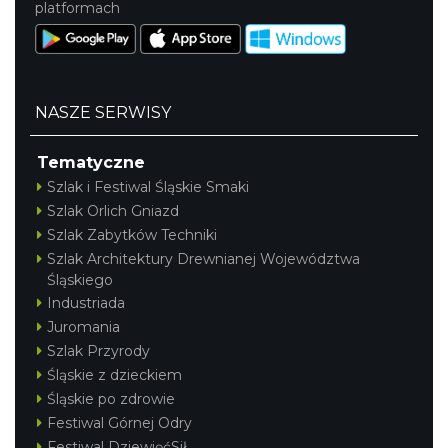
platformach
NASZE SERWISY
Tematyczne
Szlak i Festiwal Śląskie Smaki
Szlak Orlich Gniazd
Szlak Zabytków Techniki
Szlak Architektury Drewnianej Województwa
Śląskiego
Industriada
Juromania
Szlak Przyrody
Śląskie z dzieckiem
Śląskie po zdrowie
Festiwal Górnej Odry
Festiwal DziewięćSił