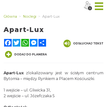
0
Główna
Noclegi
Apart-Lux
Apart-Lux
Facebook
Twitter
WhatsApp
Messenger
Share
ODSŁUCHAJ TEKST
DODAJ DO PLANERA
Apart-Lux
zlokalizowany jest w ścisłym centrum
Bytomia – między Rynkiem a Placem Kościuszki.
1 wejście – ul. Gliwicka 31,
2 wejście – ul. Józefczaka 5