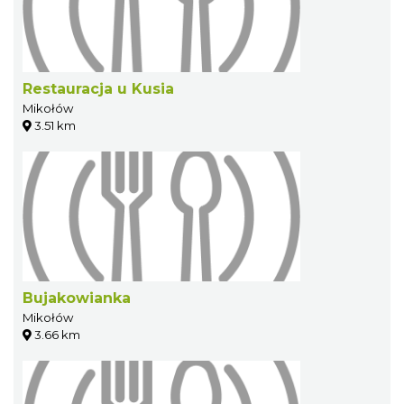
Restauracja u Kusia
Mikołów
3.51 km
Bujakowianka
Mikołów
3.66 km