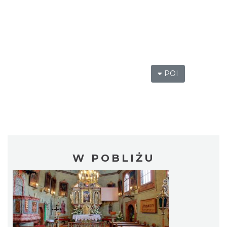
POI
W POBLIŻU