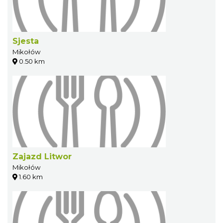
Sjesta
Mikołów
0.50 km
Zajazd Litwor
Mikołów
1.60 km