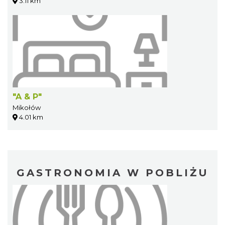
3.11 km
"A & P"
Mikołów
4.01 km
GASTRONOMIA W POBLIŻU