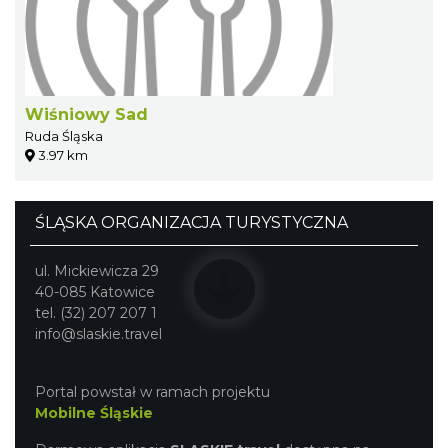
Wiśniowy Sad
Ruda Śląska
3.97 km
ŚLĄSKA ORGANIZACJA TURYSTYCZNA
ul. Mickiewicza 29
40-085 Katowice
tel. (32) 207 207 1
info@slaskie.travel
Portal powstał w ramach projektu
Mobilne Śląskie