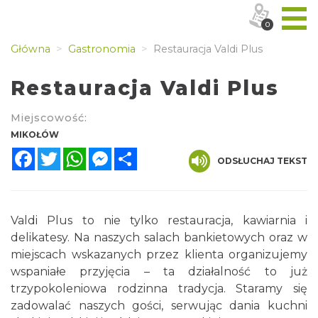
0
Główna
Gastronomia
Restauracja Valdi Plus
Restauracja Valdi Plus
Miejscowość:
MIKOŁÓW
Facebook
Twitter
WhatsApp
Messenger
Share
ODSŁUCHAJ TEKST
Valdi Plus to nie tylko restauracja, kawiarnia i
delikatesy. Na naszych salach bankietowych oraz w
miejscach wskazanych przez klienta organizujemy
wspaniałe przyjęcia – ta działalność to już
trzypokoleniowa rodzinna tradycja. Staramy się
zadowalać naszych gości, serwując dania kuchni