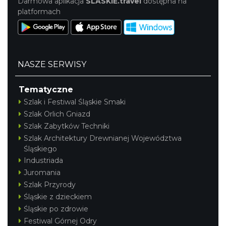
Darmowa aplikacja
SLASKIE.travel
dostępna na
platformach
NASZE SERWISY
Tematyczne
Szlak i Festiwal Śląskie Smaki
Szlak Orlich Gniazd
Szlak Zabytków Techniki
Szlak Architektury Drewnianej Województwa
Śląskiego
Industriada
Juromania
Szlak Przyrody
Śląskie z dzieckiem
Śląskie po zdrowie
Festiwal Górnej Odry