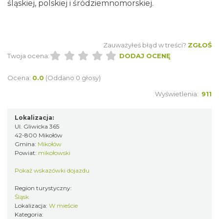
śląskiej, polskiej i śródziemnomorskiej.
Zauważyłeś błąd w treści?
ZGŁOŚ
Twoja ocena:
DODAJ OCENĘ
Ocena:
0.0
(Oddano 0 głosy)
Wyświetlenia:
911
Lokalizacja:
Ul. Gliwicka 365
42-800 Mikołów
Gmina:
Mikołów
Powiat:
mikołowski
Pokaż wskazówki dojazdu
Region turystyczny:
Śląsk
Lokalizacja:
W mieście
Kategoria: