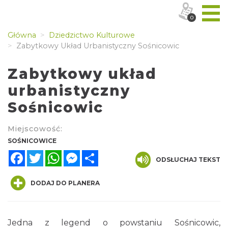
0
Główna
Dziedzictwo Kulturowe
Zabytkowy Układ Urbanistyczny Sośnicowic
Zabytkowy układ
urbanistyczny
Sośnicowic
Miejscowość:
SOŚNICOWICE
Facebook
Twitter
WhatsApp
Messenger
Share
ODSŁUCHAJ TEKST
DODAJ DO PLANERA
Jedna z legend o powstaniu Sośnicowic,