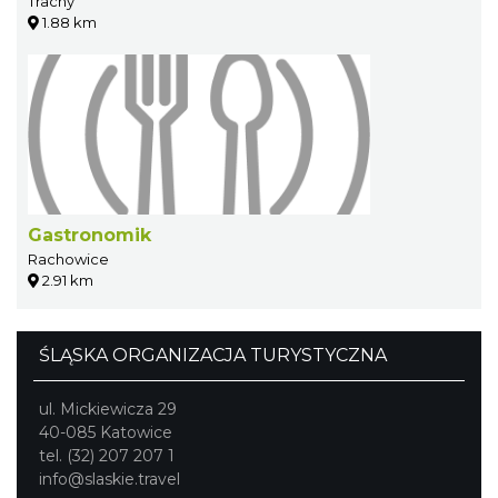
Trachy
1.88 km
Gastronomik
Rachowice
2.91 km
ŚLĄSKA ORGANIZACJA TURYSTYCZNA
ul. Mickiewicza 29
40-085 Katowice
tel. (32) 207 207 1
info@slaskie.travel