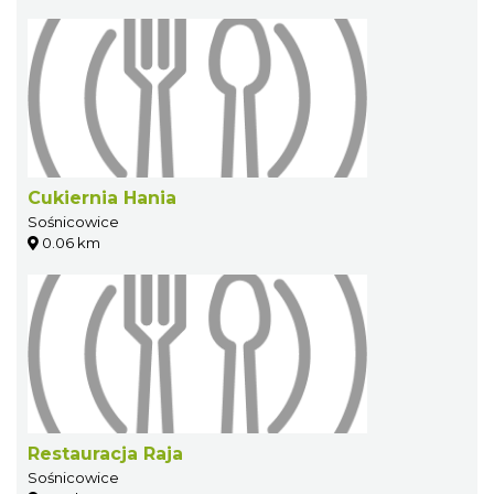
Cukiernia Hania
Sośnicowice
0.06 km
Restauracja Raja
Sośnicowice