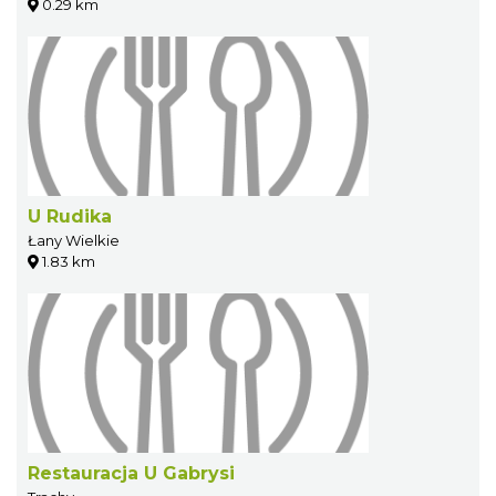
0.29 km
U Rudika
Łany Wielkie
1.83 km
Restauracja U Gabrysi