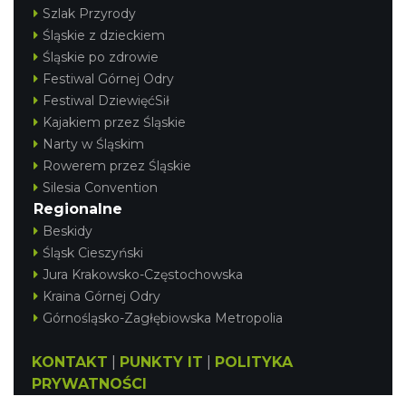
Szlak Przyrody
Śląskie z dzieckiem
Śląskie po zdrowie
Festiwal Górnej Odry
Festiwal DziewięćSił
Kajakiem przez Śląskie
Narty w Śląskim
Rowerem przez Śląskie
Silesia Convention
Regionalne
Beskidy
Śląsk Cieszyński
Jura Krakowsko-Częstochowska
Kraina Górnej Odry
Górnośląsko-Zagłębiowska Metropolia
KONTAKT
|
PUNKTY IT
|
POLITYKA
PRYWATNOŚCI