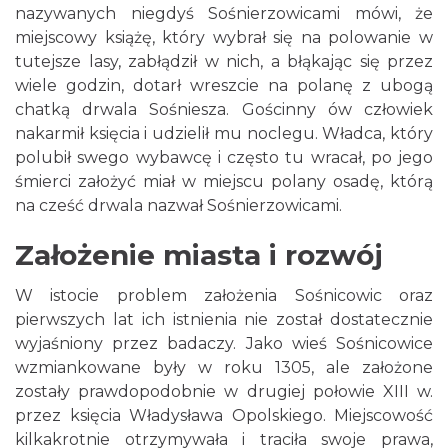
nazywanych niegdyś Sośnierzowicami mówi, że
miejscowy książę, który wybrał się na polowanie w
tutejsze lasy, zabłądził w nich, a błąkając się przez
wiele godzin, dotarł wreszcie na polanę z ubogą
chatką drwala Sośniesza. Gościnny ów człowiek
nakarmił księcia i udzielił mu noclegu. Władca, który
polubił swego wybawcę i często tu wracał, po jego
śmierci założyć miał w miejscu polany osadę, którą
na cześć drwala nazwał Sośnierzowicami.
Założenie miasta i rozwój
W istocie problem założenia Sośnicowic oraz
pierwszych lat ich istnienia nie został dostatecznie
wyjaśniony przez badaczy. Jako wieś Sośnicowice
wzmiankowane były w roku 1305, ale założone
zostały prawdopodobnie w drugiej połowie XIII w.
przez księcia Władysława Opolskiego. Miejscowość
kilkakrotnie otrzymywała i traciła swoje prawa,