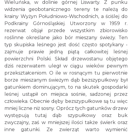
Wieluńska, w dolinie górnej Liswarty. Z punku
widzenia geobotanicznego tereny te należą do
krainy Wyżyn Południowo-Wschodnich, a ściślej do
Podkrainy Górnośląskiej. Utworzony w 1959 r.
rezerwat objął przede wszystkim zbiorowisko
roślinne określane jako bór mieszany świeży. Ten
typ skupiska leśnego jest dość często spotykany -
zajmuje prawie jedną piątą całkowitej leśnej
powierzchni Polski. Skład drzewostanu objętego
dziś rezerwatem uległ w ciągu wieków pewnym
przekształceniom. O ile w rosnącym tu pierwotnie
borze mieszanym świeżym dąb bezszypułkowy był
gatunkiem dominującym, to na skutek gospodarki
leśnej ustąpił on miejsca sośnie, sadzonej przez
człowieka. Obecnie dęby bezszypułkowe są tu więc
mniej liczne niż sosny. Oprócz tych gatunków drzew
występują tutaj dąb szypułkowy oraz buk
zwyczajny, zaś w mniejszej ilości także świerk oraz
inne gatunki. Ze zwierząt warto wymienić