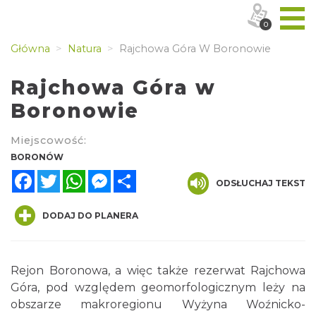
0
Główna
Natura
Rajchowa Góra W Boronowie
Rajchowa Góra w
Boronowie
Miejscowość:
BORONÓW
Facebook
Twitter
WhatsApp
Messenger
Share
ODSŁUCHAJ TEKST
DODAJ DO PLANERA
Rejon Boronowa, a więc także rezerwat Rajchowa
Góra, pod względem geomorfologicznym leży na
obszarze makroregionu Wyżyna Woźnicko-