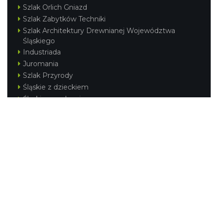
Szlak Orlich Gniazd
Szlak Zabytków Techniki
Szlak Architektury Drewnianej Województwa
Śląskiego
Industriada
Juromania
Szlak Przyrody
Śląskie z dzieckiem
Śląskie po zdrowie
Festiwal Górnej Odry
Festiwal DziewięćSił
Kajakiem przez Śląskie
Narty w Śląskim
Rowerem przez Śląskie
Silesia Convention
Regionalne
Beskidy
Śląsk Cieszyński
Jura Krakowsko-Częstochowska