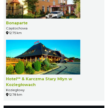
Bonaparte
Częstochowa
12.75 km
Hotel** & Karczma Stary Młyn w
Koziegłowach
Koziegłowy
12.78 km