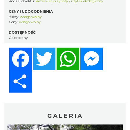
Rodzaj obiektu:
Rezerwat przyrody / użytek ekologiczny
CENY I UDOGODNIENIA
Bilety:
wstęp wolny
Ceny:
wstęp wolny
DOSTĘPNOŚĆ
Całoroczny
Facebook
Twitter
WhatsApp
Messenger
Share
GALERIA