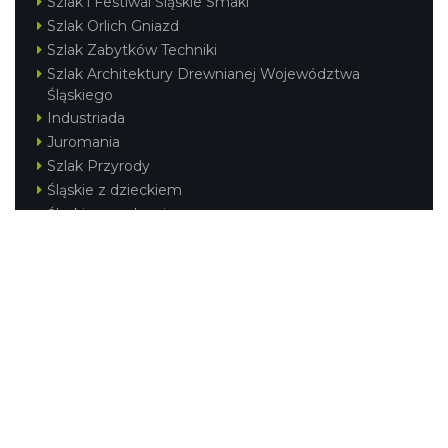
Szlak i Festiwal Śląskie Smaki
Szlak Orlich Gniazd
Szlak Zabytków Techniki
Szlak Architektury Drewnianej Województwa
Śląskiego
Industriada
Juromania
Szlak Przyrody
Śląskie z dzieckiem
Śląskie po zdrowie
Festiwal Górnej Odry
Festiwal DziewięćSił
Kajakiem przez Śląskie
Narty w Śląskim
Rowerem przez Śląskie
Silesia Convention
Regionalne
Beskidy
Śląsk Cieszyński