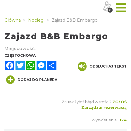
0
Główna
Noclegi
Zajazd B&B Embargo
Zajazd B&B Embargo
Miejscowość:
CZĘSTOCHOWA
Facebook
Twitter
WhatsApp
Messenger
Share
ODSŁUCHAJ TEKST
DODAJ DO PLANERA
Zauważyłeś błąd w treści?
ZGŁOŚ
Zarządzaj rezerwacją
Wyświetlenia:
124