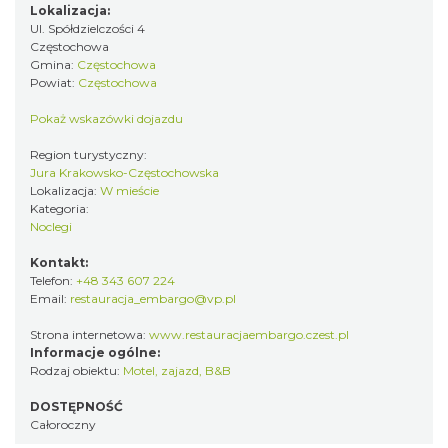
Lokalizacja:
Ul. Spółdzielczości 4
Częstochowa
Gmina:
Częstochowa
Powiat:
Częstochowa
Pokaż wskazówki dojazdu
Region turystyczny:
Jura Krakowsko-Częstochowska
Lokalizacja:
W mieście
Kategoria:
Noclegi
Kontakt:
Telefon:
+48 343 607 224
Email:
restauracja_embargo@vp.pl
Strona internetowa:
www.restauracjaembargo.czest.pl
Informacje ogólne:
Rodzaj obiektu:
Motel, zajazd
,
B&B
DOSTĘPNOŚĆ
Całoroczny