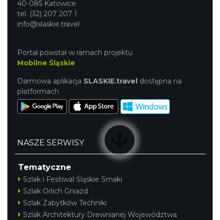
40-085 Katowice
tel. (32) 207 207 1
info@slaskie.travel
Portal powstał w ramach projektu
Mobilne Śląskie
Darmowa aplikacja
SLASKIE.travel
dostępna na
platformach
NASZE SERWISY
Tematyczne
Szlak i Festiwal Śląskie Smaki
Szlak Orlich Gniazd
Szlak Zabytków Techniki
Szlak Architektury Drewnianej Województwa