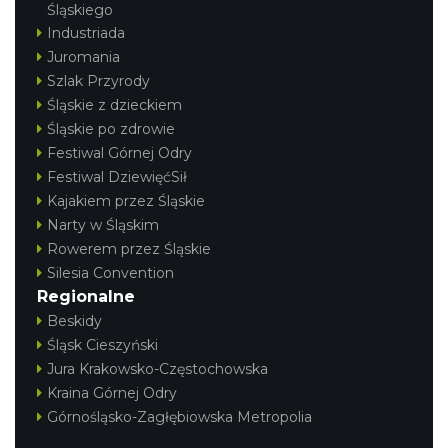
Śląskiego
Industriada
Juromania
Szlak Przyrody
Śląskie z dzieckiem
Śląskie po zdrowie
Festiwal Górnej Odry
Festiwal DziewięćSił
Kajakiem przez Śląskie
Narty w Śląskim
Rowerem przez Śląskie
Silesia Convention
Regionalne
Beskidy
Śląsk Cieszyński
Jura Krakowsko-Częstochowska
Kraina Górnej Odry
Górnośląsko-Zagłębiowska Metropolia