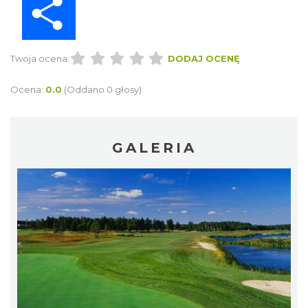
Twoja ocena:
DODAJ OCENĘ
Ocena:
0.0
(Oddano 0 głosy)
GALERIA