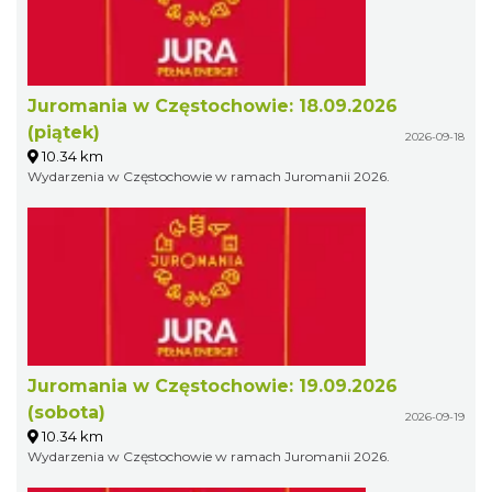
Juromania w Częstochowie: 18.09.2026
(piątek)
2026-09-18
10.34 km
Wydarzenia w Częstochowie w ramach Juromanii 2026.
Juromania w Częstochowie: 19.09.2026
(sobota)
2026-09-19
10.34 km
Wydarzenia w Częstochowie w ramach Juromanii 2026.