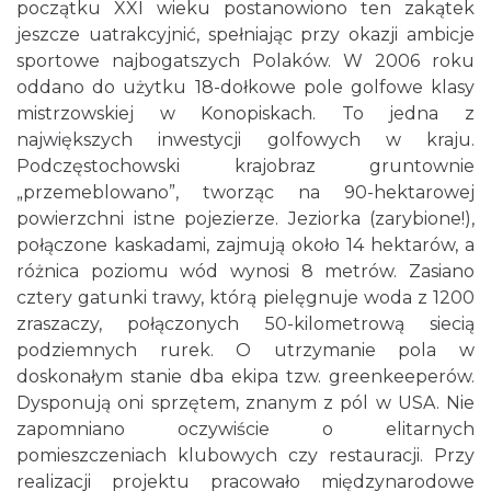
początku XXI wieku postanowiono ten zakątek
jeszcze uatrakcyjnić, spełniając przy okazji ambicje
sportowe najbogatszych Polaków. W 2006 roku
oddano do użytku 18-dołkowe pole golfowe klasy
mistrzowskiej w Konopiskach. To jedna z
największych inwestycji golfowych w kraju.
Podczęstochowski krajobraz gruntownie
„przemeblowano”, tworząc na 90-hektarowej
powierzchni istne pojezierze. Jeziorka (zarybione!),
połączone kaskadami, zajmują około 14 hektarów, a
różnica poziomu wód wynosi 8 metrów. Zasiano
cztery gatunki trawy, którą pielęgnuje woda z 1200
zraszaczy, połączonych 50-kilometrową siecią
podziemnych rurek. O utrzymanie pola w
doskonałym stanie dba ekipa tzw. greenkeeperów.
Dysponują oni sprzętem, znanym z pól w USA. Nie
zapomniano oczywiście o elitarnych
pomieszczeniach klubowych czy restauracji. Przy
realizacji projektu pracowało międzynarodowe