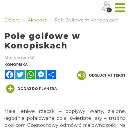
0
Główna
Aktywnie
Pole Golfowe W Konopiskach
Pole golfowe w
Konopiskach
Miejscowość:
KONOPISKA
Facebook
Twitter
WhatsApp
Messenger
Share
ODSŁUCHAJ TEKST
DODAJ DO PLANERA
Małe leniwe rzeczki – dopływy Warty, zielone,
łagodnie pofalowane pola, świetliste lasy – trudno
okolicom Częstochowy odmówić malowniczości. Na