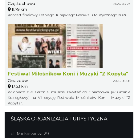
Częstochowa
2026-08-23
11.79 km
Koncert finałowy Letniego Jurajskiego Festiwalu Muzycznego 2026
Festiwal Miłośników Koni i Muzyki "Z Kopyta"
Gniazdów
2026-08-08
17.53 km
W dniach 8-9 sierpnia, musicie zawitać do Gniazdowa (w Gminie
Koziegłowy) na VII edycję Festiwalu Miłośników Koni i Muzyki "Z
Kopyta".
ŚLĄSKA ORGANIZACJA TURYSTYCZNA
ul. Mickiewicza 29