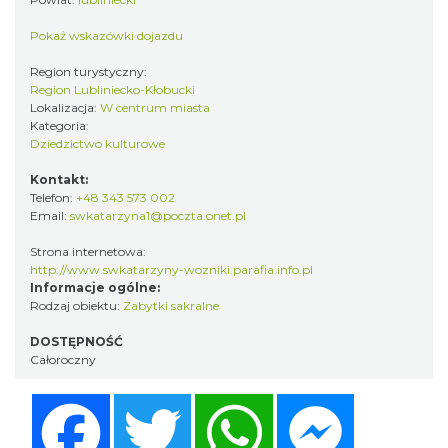
Pokaż wskazówki dojazdu
Region turystyczny:
Region Lubliniecko-Kłobucki
Lokalizacja:
W centrum miasta
Kategoria:
Dziedzictwo kulturowe
Kontakt:
Telefon:
+48 343 573 002
Email:
swkatarzyna1@poczta.onet.pl
Strona internetowa:
http://www.swkatarzyny-wozniki.parafia.info.pl
Informacje ogólne:
Rodzaj obiektu:
Zabytki sakralne
DOSTĘPNOŚĆ
Całoroczny
Facebook
Twitter
WhatsApp
Messenger