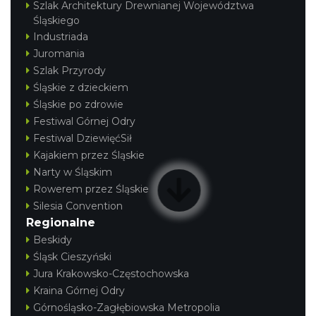
Szlak Architektury Drewnianej Województwa
Śląskiego
Industriada
Juromania
Szlak Przyrody
Śląskie z dzieckiem
Śląskie po zdrowie
Festiwal Górnej Odry
Festiwal DziewięćSił
Kajakiem przez Śląskie
Narty w Śląskim
Rowerem przez Śląskie
Silesia Convention
Regionalne
Beskidy
Śląsk Cieszyński
Jura Krakowsko-Częstochowska
Kraina Górnej Odry
Górnośląsko-Zagłębiowska Metropolia