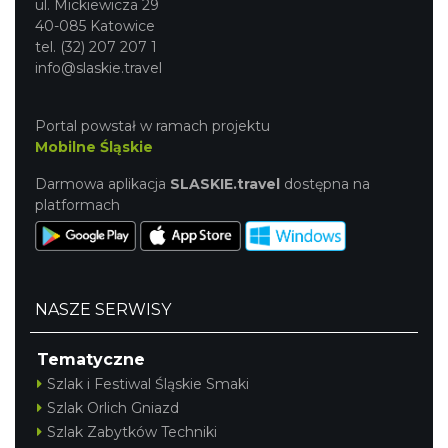
ul. Mickiewicza 29
40-085 Katowice
tel. (32) 207 207 1
info@slaskie.travel
Portal powstał w ramach projektu
Mobilne Śląskie
Darmowa aplikacja
SLASKIE.travel
dostępna na
platformach
NASZE SERWISY
Tematyczne
Szlak i Festiwal Śląskie Smaki
Szlak Orlich Gniazd
Szlak Zabytków Techniki