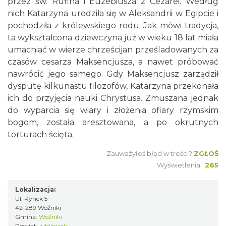
przez św. Rufina i Euzebiusza z Cezarei. Według
nich Katarzyna urodziła się w Aleksandrii w Egipcie i
pochodziła z królewskiego rodu. Jak mówi tradycja,
ta wykształcona dziewczyna już w wieku 18 lat miała
umacniać w wierze chrześcijan prześladowanych za
czasów cesarza Maksencjusza, a nawet próbować
nawrócić jego samego. Gdy Maksencjusz zarządził
dysputę kilkunastu filozofów, Katarzyna przekonała
ich do przyjęcia nauki Chrystusa. Zmuszana jednak
do wyparcia się wiary i złożenia ofiary rzymskim
bogom, została aresztowana, a po okrutnych
torturach ścięta.
Zauważyłeś błąd w treści?
ZGŁOŚ
Wyświetlenia:
265
Lokalizacja:
Ul. Rynek 5
42-289 Woźniki
Gmina:
Woźniki
Powiat:
lubliniecki