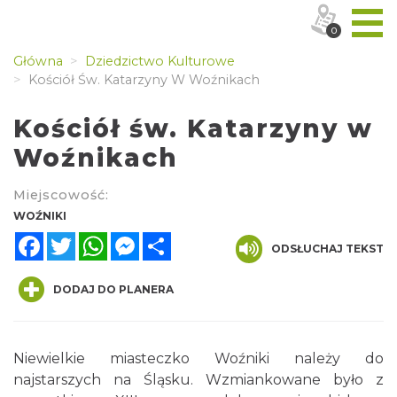
0
Główna
Dziedzictwo Kulturowe
Kościół Św. Katarzyny W Woźnikach
Kościół św. Katarzyny w
Woźnikach
Miejscowość:
WOŹNIKI
Facebook
Twitter
WhatsApp
Messenger
Share
ODSŁUCHAJ TEKST
DODAJ DO PLANERA
Niewielkie miasteczko Woźniki należy do
najstarszych na Śląsku. Wzmiankowane było z