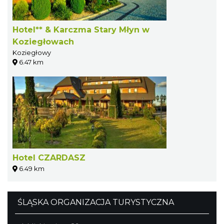
Hotel** & Karczma Stary Młyn w
Koziegłowach
Koziegłowy
6.47 km
Hotel CZARDASZ
6.49 km
ŚLĄSKA ORGANIZACJA TURYSTYCZNA