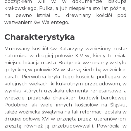
początkiem XIII w. w dokumencie biskupa
krakowskiego, Fulka, a już niespełna sto lat później
na pewno istniał tu drewniany kościół pod
wezwaniem św. Walentego.
Charakterystyka
Murowany kościół św. Katarzyny wzniesiony został
natomiast w drugiej połowie XIV w., kiedy to miała
miejsce lokacja miasta. Budynek, wzniesiony w stylu
gotyckim, w połowie XV w. stał się siedzibą woźnickiej
parafii. Pierwotna bryła tego kościoła podlegała w
kolejnych wiekach kilkukrotnym przebudowom, w
wyniku których uzyskała elementy renesansowe, a
wreszcie przybrała charakter budowli barokowej.
Podobnie jak wiele innych kościołów na Śląsku,
także woźnicka świątynia na fali reformacji została w
drugiej połowie XVI w. przejęta przez luteranów (oni
zresztą również ją przebudowywali). Powróciła w