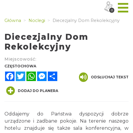
0
Główna
Noclegi
Diecezjalny Dom Rekolekcyjny
Diecezjalny Dom
Rekolekcyjny
Miejscowość:
CZĘSTOCHOWA
Facebook
Twitter
WhatsApp
Messenger
Share
ODSŁUCHAJ TEKST
DODAJ DO PLANERA
Oddajemy do Państwa dyspozycji dobrze
urządzone i zadbane pokoje. Na terenie naszego
hotelu znajduje się także sala konferencyjna, w