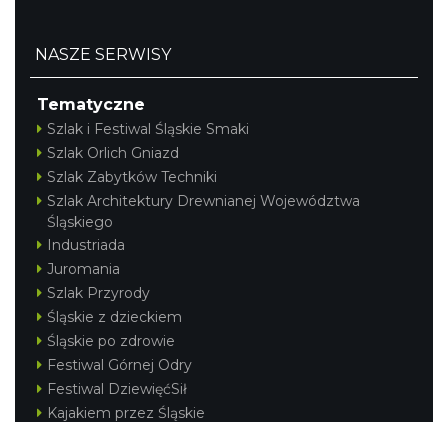
NASZE SERWISY
Tematyczne
Szlak i Festiwal Śląskie Smaki
Szlak Orlich Gniazd
Szlak Zabytków Techniki
Szlak Architektury Drewnianej Województwa
Śląskiego
Industriada
Juromania
Szlak Przyrody
Śląskie z dzieckiem
Śląskie po zdrowie
Festiwal Górnej Odry
Festiwal DziewięćSił
Kajakiem przez Śląskie
Narty w Śląskim