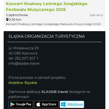
Koncert finałowy Letniego Jurajskiego
Festiwalu Muzycznego 2026
Częstochowa
2026-08-23
2.50 km
Koncert finałowy Letniego Jurajskiego Festiwalu Muzycznego 2026
ŚLĄSKA ORGANIZACJA TURYSTYCZNA
ul. Mickiewicza 29
40-085 Katowice
tel. (32) 207 207 1
info@slaskie.travel
Portal powstał w ramach projektu
Mobilne Śląskie
Darmowa aplikacja
SLASKIE.travel
dostępna na
platformach