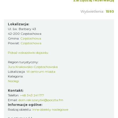
Zarządzaj rezerwacją
Wyświetlenia:
1593
Lokalizacja:
Ul. św. Barbary 43
42-200 Częstochowa
Gmina:
Częstochowa
Powiat:
Częstochowa
Pokaż wskazówki dojazdu
Region turystyczny:
Jura Krakowsko-Częstochowska
Lokalizacja:
W centrum miasta
Kategoria:
Noclegi
Kontakt:
Telefon:
+48 343 241 177
Email:
dom.rek.szarytki@poczta.fm
Informacje ogólne:
Rodzaj obiektu:
Inne obiekty noclegowe