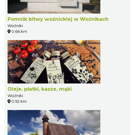
Pomnik bitwy woźnickiej w Woźnikach
Woźniki
0.66 km
Oleje, płatki, kasze, mąki
Woźniki
0.92 km