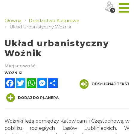
0
Główna
Dziedzictwo Kulturowe
Układ Urbanistyczny Woźnik
Układ urbanistyczny
Woźnik
Miejscowość:
WOŹNIKI
Facebook
Twitter
WhatsApp
Messenger
Share
ODSŁUCHAJ TEKST
DODAJ DO PLANERA
Woźniki leżą pomiędzy Katowicami i Częstochową, w
pobliżu rozległych Lasów Lublinieckich. W