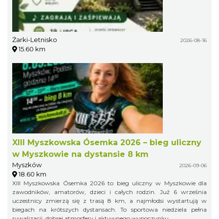
Żarki-Letnisko
2026-08-16
15.60 km
XIII Myszkowska Ósemka 2026 – bieg uliczny
w Myszkowie na dystansie 8 km
Myszków
2026-09-06
18.60 km
XIII Myszkowska Ósemka 2026 to bieg uliczny w Myszkowie dla
zawodników, amatorów, dzieci i całych rodzin. Już 6 września
uczestnicy zmierzą się z trasą 8 km, a najmłodsi wystartują w
biegach na krótszych dystansach. To sportowa niedziela pełna
rywalizacji, dobrej atmosfery i aktywnego wypoczynku.