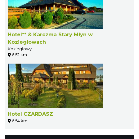
Hotel** & Karczma Stary Młyn w
Koziegłowach
Koziegłowy
6.52 km
Hotel CZARDASZ
6.54 km