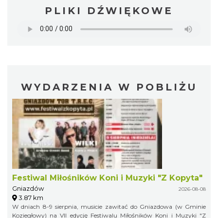
PLIKI DŹWIĘKOWE
WYDARZENIA W POBLIŻU
Festiwal Miłośników Koni i Muzyki "Z Kopyta"
Gniazdów
2026-08-08
3.87 km
W dniach 8-9 sierpnia, musicie zawitać do Gniazdowa (w Gminie
Koziegłowy) na VII edycję Festiwalu Miłośników Koni i Muzyki "Z