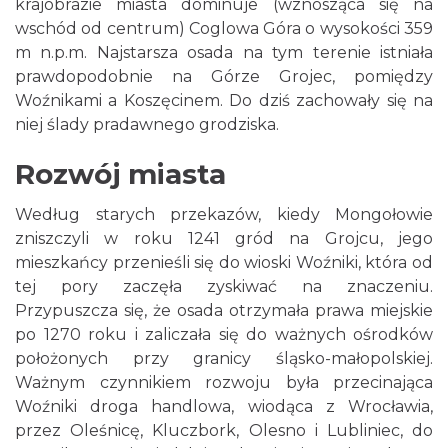
krajobrazie miasta dominuje (wznosząca się na
wschód od centrum) Coglowa Góra o wysokości 359
m n.p.m. Najstarsza osada na tym terenie istniała
prawdopodobnie na Górze Grojec, pomiędzy
Woźnikami a Koszęcinem. Do dziś zachowały się na
niej ślady pradawnego grodziska.
Rozwój miasta
Według starych przekazów, kiedy Mongołowie
zniszczyli w roku 1241 gród na Grojcu, jego
mieszkańcy przenieśli się do wioski Woźniki, która od
tej pory zaczęła zyskiwać na znaczeniu.
Przypuszcza się, że osada otrzymała prawa miejskie
po 1270 roku i zaliczała się do ważnych ośrodków
położonych przy granicy śląsko-małopolskiej.
Ważnym czynnikiem rozwoju była przecinająca
Woźniki droga handlowa, wiodąca z Wrocławia,
przez Oleśnicę, Kluczbork, Olesno i Lubliniec, do