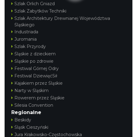
Szlak Orlich Gniazd
Szlak Zabytków Techniki
Szlak Architektury Drewnianej Województwa
Śląskiego
Industriada
Juromania
Szlak Przyrody
Śląskie z dzieckiem
Śląskie po zdrowie
Festiwal Górnej Odry
Festiwal DziewięćSił
Kajakiem przez Śląskie
Narty w Śląskim
Rowerem przez Śląskie
Silesia Convention
Regionalne
Beskidy
Śląsk Cieszyński
Jura Krakowsko-Częstochowska