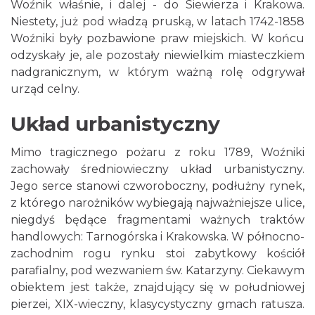
Woźnik właśnie, i dalej - do Siewierza i Krakowa.
Niestety, już pod władzą pruską, w latach 1742-1858
Woźniki były pozbawione praw miejskich. W końcu
odzyskały je, ale pozostały niewielkim miasteczkiem
nadgranicznym, w którym ważną rolę odgrywał
urząd celny.
Układ urbanistyczny
Mimo tragicznego pożaru z roku 1789, Woźniki
zachowały średniowieczny układ urbanistyczny.
Jego serce stanowi czworoboczny, podłużny rynek,
z którego narożników wybiegają najważniejsze ulice,
niegdyś będące fragmentami ważnych traktów
handlowych: Tarnogórska i Krakowska. W północno-
zachodnim rogu rynku stoi zabytkowy kościół
parafialny, pod wezwaniem św. Katarzyny. Ciekawym
obiektem jest także, znajdujący się w południowej
pierzei, XIX-wieczny, klasycystyczny gmach ratusza.