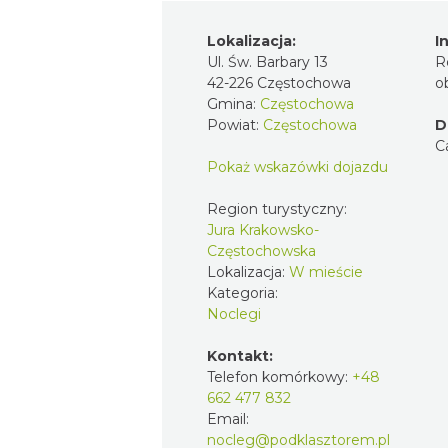
Lokalizacja:
I
Ul. Św. Barbary 13
R
42-226 Częstochowa
o
Gmina:
Częstochowa
Powiat:
Częstochowa
D
C
Pokaż wskazówki dojazdu
Region turystyczny:
Jura Krakowsko-
Częstochowska
Lokalizacja:
W mieście
Kategoria:
Noclegi
Kontakt:
Telefon komórkowy:
+48
662 477 832
Email:
nocleg@podklasztorem.pl