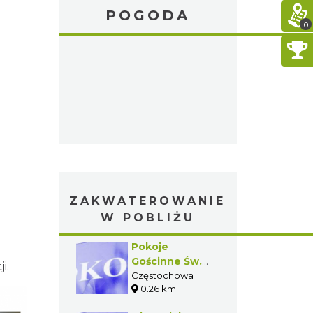
POGODA
0
ZAKWATEROWANIE
W POBLIŻU
Pokoje
Gościnne Św.
i.
Piotra
Częstochowa
0.26 km