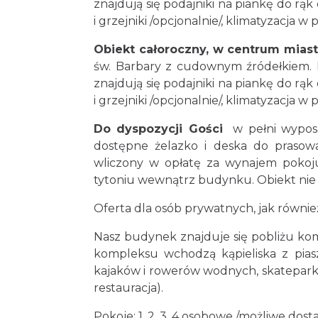
znajdują się podajniki na piankę do rąk
i grzejniki /opcjonalnie/, klimatyzacja w
Obiekt całoroczny, w centrum miast
św. Barbary z cudownym źródełkiem. 
znajdują się podajniki na piankę do rąk
i grzejniki /opcjonalnie/, klimatyzacja w
Do dyspozycji Gości
w pełni wyposa
dostępne żelazko i deska do prasow
wliczony w opłatę za wynajem pokoju
tytoniu wewnątrz budynku. Obiekt nie p
Oferta dla osób prywatnych, jak również
Nasz budynek znajduje się pobliżu k
kompleksu wchodzą kąpieliska z piasz
kajaków i rowerów wodnych, skatepark, 
restauracja).
Pokoje: 1, 2, 3, 4 osobowe /możliwe dost