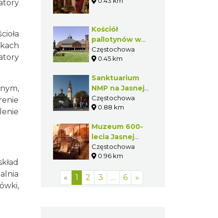
Częstochowskiej
0.43 km
atory
Kościół
cioła
pallotynów w
nkach
Częstochowie
Częstochowa
atory
0.45 km
Sanktuarium
nnym,
NMP na Jasnej
Górze w
Częstochowa
renie
0.88 km
Częstochowie
lenie
(Jasna Góra)
Muzeum 600-
lecia Jasnej
Góry w
Częstochowa
0.96 km
Częstochowie
skład
alnia
«
1
2
3
…
6
»
ówki,