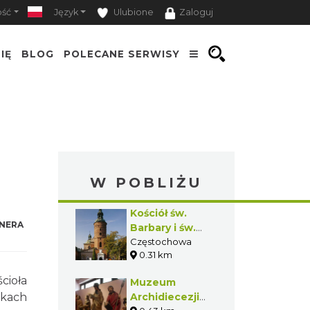
ość
Język
Ulubione
Zaloguj
IĘ
BLOG
POLECANE SERWISY
W POBLIŻU
Kościół św.
NERA
Barbary i św.
Andrzeja w
Częstochowa
0.31 km
Częstochowie
cioła
Muzeum
nkach
Archidiecezji