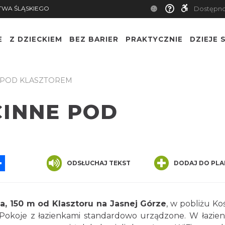
TWA ŚLĄSKIEGO
Dostępn
E
Z DZIECKIEM
BEZ BARIER
PRAKTYCZNIE
DZIEJE S
 POD KLASZTOREM
CINNE POD
App
ssenger
Share
ODSŁUCHAJ TEKST
DODAJ DO PLA
a, 150 m od Klasztoru na Jasnej Górze
, w pobliżu Koś
Pokoje z łazienkami standardowo urządzone. W łazie