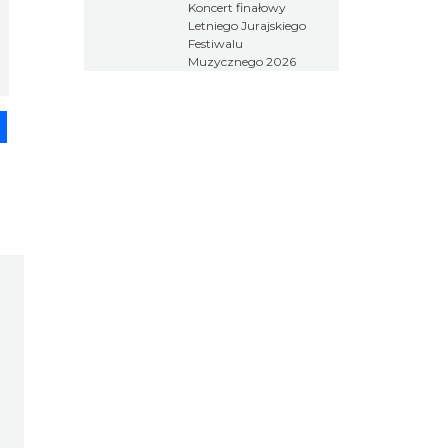
Koncert finałowy
Festiwalu
Letniego Jurajskiego
Muzycznego
Festiwalu
2026
Muzycznego 2026
pp
senger
Share