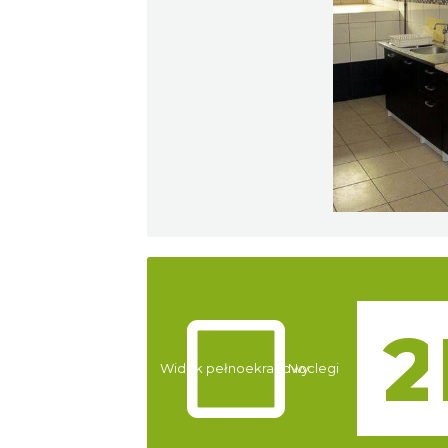
Atrakcje
Widok pełnoekranowy:
Noclegi