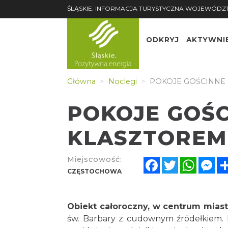
ŚLĄSKIE. INFORMACJA TURYSTYCZNA WOJEWÓDZ
ODKRYJ
AKTYWNI
Główna
Noclegi
POKOJE GOŚCINNE
POKOJE GOŚ
KLASZTOREM
Miejscowość:
Facebook
Twitter
Whats
Me
CZĘSTOCHOWA
Obiekt całoroczny, w centrum miast
św. Barbary z cudownym źródełkiem. 