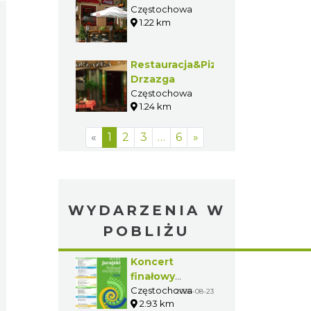
Częstochowa
1.22 km
Restauracja&Pizzeria
Drzazga
Częstochowa
1.24 km
«
1
2
3
…
6
»
WYDARZENIA W
POBLIŻU
Koncert
finałowy
Letniego
Częstochowa
2026-08-23
2.93 km
Jurajskiego