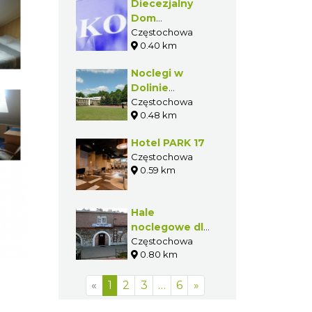
Diecezjalny
Dom
Rekolekcyjny
Częstochowa
0.40 km
Noclegi w
Dolinie
Miłosierdzia
Częstochowa
0.48 km
Hotel PARK 17
Częstochowa
0.59 km
Hale
noclegowe dla
pielgrzymów
Częstochowa
0.80 km
«
1
2
3
…
6
»