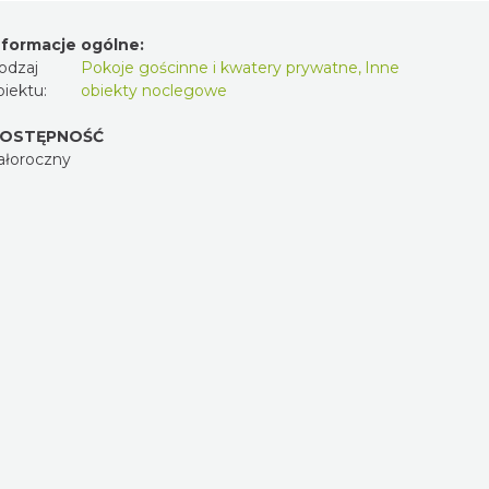
nformacje ogólne:
odzaj
Pokoje gościnne i kwatery prywatne
,
Inne
biektu:
obiekty noclegowe
OSTĘPNOŚĆ
ałoroczny