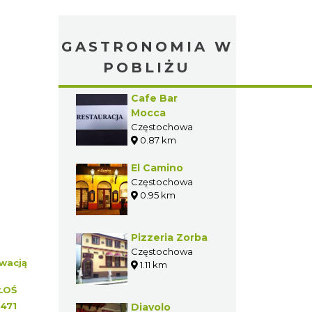
GASTRONOMIA W
POBLIŻU
Cafe Bar
Mocca
Częstochowa
0.87 km
El Camino
Częstochowa
0.95 km
Pizzeria Zorba
Częstochowa
wacją
1.11 km
ŁOŚ
1471
Diavolo