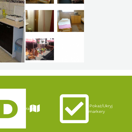
Pokaż/Ukryj
Trasy
markery