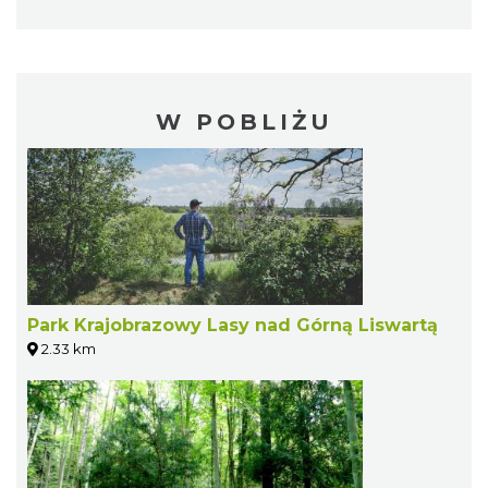
W POBLIŻU
Park Krajobrazowy Lasy nad Górną Liswartą
2.33 km