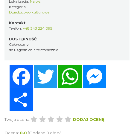
Lokalizacja:
Na wsi
Kategoria:
Dziedzictwo kulturowe
Kontakt:
Telefon:
+48 343 224 095
DOSTĘPNOŚĆ
Całoroczny
do uzgodnienia telefonicznie
Facebook
Twitter
WhatsApp
Messenger
Share
Twoja ocena:
DODAJ OCENĘ
Ocena:
0.0
(Oddano 0 głosy)