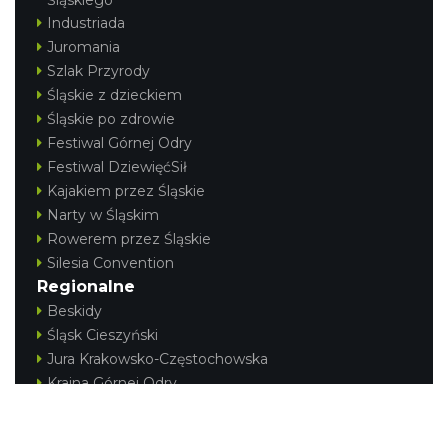
Śląskiego
Industriada
Juromania
Szlak Przyrody
Śląskie z dzieckiem
Śląskie po zdrowie
Festiwal Górnej Odry
Festiwal DziewięćSił
Kajakiem przez Śląskie
Narty w Śląskim
Rowerem przez Śląskie
Silesia Convention
Regionalne
Beskidy
Śląsk Cieszyński
Jura Krakowsko-Częstochowska
Kraina Górnej Odry
Górnośląsko-Zagłębiowska Metropolia