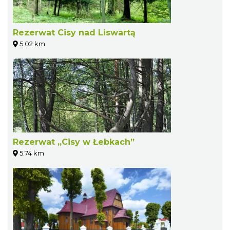
Rezerwat Cisy nad Liswartą
5.02 km
Rezerwat „Cisy w Łebkach”
5.74 km