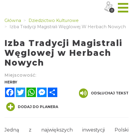
0
Główna
Dziedzictwo Kulturowe
Izba Tradycji Magistrali Węglowej W Herbach Nowych
Izba Tradycji Magistrali
Węglowej w Herbach
Nowych
Miejscowość:
HERBY
Facebook
Twitter
WhatsApp
Messenger
Share
ODSŁUCHAJ TEKST
DODAJ DO PLANERA
Jedną z największych inwestycji Polski