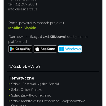
tel. (32) 207 207 1
info@slaskie.travel
Portal powstał w ramach projektu
Mobilne Śląskie
Darmowa aplikacja
SLASKIE.travel
dostępna na
platformach
NASZE SERWISY
Tematyczne
Szlak i Festiwal Śląskie Smaki
Szlak Orlich Gniazd
Szlak Zabytków Techniki
Szlak Architektury Drewnianej Województwa