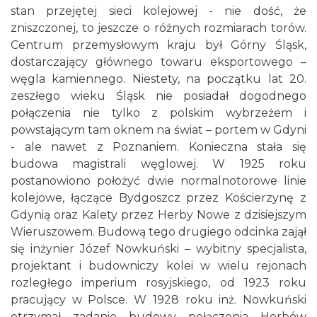
stan przejętej sieci kolejowej - nie dość, że
zniszczonej, to jeszcze o różnych rozmiarach torów.
Centrum przemysłowym kraju był Górny Śląsk,
dostarczający głównego towaru eksportowego –
węgla kamiennego. Niestety, na początku lat 20.
zeszłego wieku Śląsk nie posiadał dogodnego
połączenia nie tylko z polskim wybrzeżem i
powstającym tam oknem na świat – portem w Gdyni
- ale nawet z Poznaniem. Konieczna stała się
budowa magistrali węglowej. W 1925 roku
postanowiono położyć dwie normalnotorowe linie
kolejowe, łączące Bydgoszcz przez Kościerzynę z
Gdynią oraz Kalety przez Herby Nowe z dzisiejszym
Wieruszowem. Budową tego drugiego odcinka zajął
się inżynier Józef Nowkuński – wybitny specjalista,
projektant i budowniczy kolei w wielu rejonach
rozległego imperium rosyjskiego, od 1923 roku
pracujący w Polsce. W 1928 roku inż. Nowkuński
otrzymał zadanie budowy połączenia Herbów