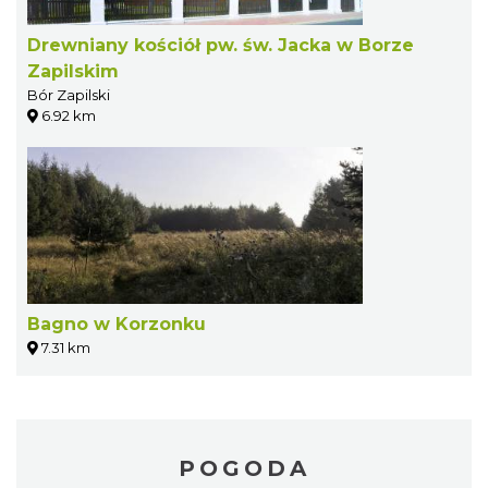
Drewniany kościół pw. św. Jacka w Borze
Zapilskim
Bór Zapilski
6.92 km
Bagno w Korzonku
7.31 km
POGODA