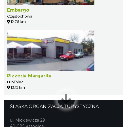
Embargo
Częstochowa
12.76 km
Pizzeria Margarita
Lubliniec
13.15 km
ŚLĄSKA ORGANIZACJA TURYSTYCZNA
ul. Mickiewicza 29
40-085 Katowice