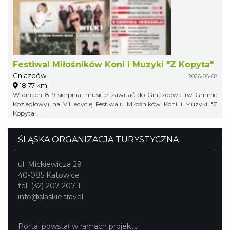
Festiwal Miłośników Koni i Muzyki "Z Kopyta"
Gniazdów
2026-08-08
18.77 km
W dniach 8-9 sierpnia, musicie zawitać do Gniazdowa (w Gminie
Koziegłowy) na VII edycję Festiwalu Miłośników Koni i Muzyki "Z
Kopyta".
ŚLĄSKA ORGANIZACJA TURYSTYCZNA
ul. Mickiewicza 29
40-085 Katowice
tel. (32) 207 207 1
info@slaskie.travel
Portal powstał w ramach projektu